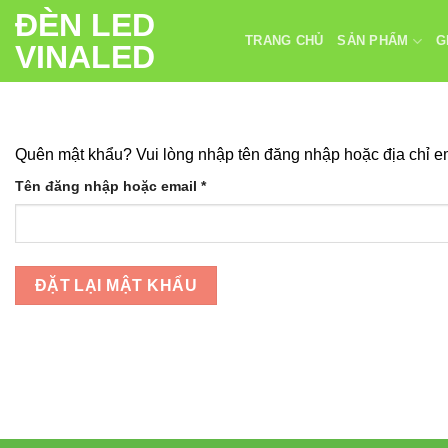
Chuyển
ĐÈN LED
đến
TRANG CHỦ
SẢN PHẨM
G
VINALED
nội
dung
Quên mật khẩu? Vui lòng nhập tên đăng nhập hoặc địa chỉ em
Bắt
Tên đăng nhập hoặc email
*
buộc
ĐẶT LẠI MẬT KHẨU