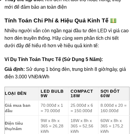
mới để đảm bảo an toàn điện
Tính Toán Chi Phí & Hiệu Quả Kinh Tế
Nhiều người vẫn còn ngần ngại đầu tư đèn LED vì giá cao
hơn đèn truyền thống. Hãy cùng xem phân tích chi tiết
dưới đây để hiểu rõ hơn về hiệu quả kinh tế:
Ví Dụ Tính Toán Thực Tế (Sử Dụng 5 Năm):
Giả định:
Sử dụng 1 bóng đèn, trung bình 8 giờ/ngày, giá
điện 3.000 VNĐ/kWh
LED BULB
COMPACT
SỢI ĐỐT
LOẠI ĐÈN
9W
18W
60W
Giá mua ban
70.000đ x 1
25.000đ x 6
8.000đ x 20 =
đầu
= 70.000đ
= 150.000đ
160.000đ
9W x 8h x
18W x 8h x
60W x 8h x
Điện tiêu
365 = 26,28
365 = 52,56
365 = 175,2
thụ/năm
kWh
kWh
kWh