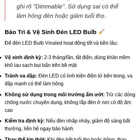
ghi rõ "Dimmable". Sử dụng sai có thể
làm hỏng đèn hoặc giảm tuổi thọ.
Bảo Trì & Vệ Sinh Đèn LED Bulb
Để đèn LED Bulb Vinaled hoạt động tốt và bền lâu:
Vệ sinh định kỳ:
2-3 tháng/lần, tắt điện, dùng khăn mềm
khô lau sạch bụi bẩn trên bề mặt
Tránh va đập:
Đèn LED có linh kiện điện tử bên trong, va
đập mạnh có thể làm hỏng
Không sử dụng trong môi trường ẩm ướt:
Trừ các dòng
chống nước chuyên dụng, không lắp đèn ở nơi có độ ẩm
cao
Kiểm tra định kỳ:
Nếu đèn nhấp nháy, giảm độ sáng bất
thường, liên hệ ngay bảo hành
Thay thế kịp thời:
Khi đèn hết tuổi thọ hoặc hỏng, thay