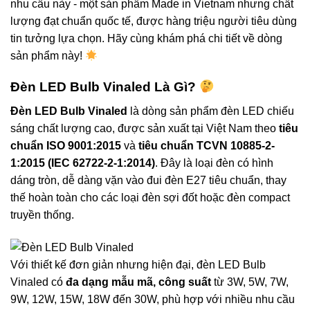
nhu cầu này - một sản phẩm Made in Vietnam nhưng chất
lượng đạt chuẩn quốc tế, được hàng triệu người tiêu dùng
tin tưởng lựa chọn. Hãy cùng khám phá chi tiết về dòng
sản phẩm này!
Đèn LED Bulb Vinaled Là Gì?
Đèn LED Bulb Vinaled
là dòng sản phẩm đèn LED chiếu
sáng chất lượng cao, được sản xuất tại Việt Nam theo
tiêu
chuẩn ISO 9001:2015
và
tiêu chuẩn TCVN 10885-2-
1:2015 (IEC 62722-2-1:2014)
. Đây là loại đèn có hình
dáng tròn, dễ dàng vặn vào đui đèn E27 tiêu chuẩn, thay
thế hoàn toàn cho các loại đèn sợi đốt hoặc đèn compact
truyền thống.
Với thiết kế đơn giản nhưng hiện đại, đèn LED Bulb
Vinaled có
đa dạng mẫu mã, công suất
từ 3W, 5W, 7W,
9W, 12W, 15W, 18W đến 30W, phù hợp với nhiều nhu cầu