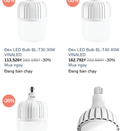
-30%
-30%
Đèn LED Bulb BL-T30 30W
Đèn LED Bulb BL-T40 40W
VINALED
VINALED
113.526
₫
162.180
₫
-30%
162.792
₫
232.560
₫
-30%
Mua ngay
Mua ngay
Đang bán chạy
Đang bán chạy
-30%