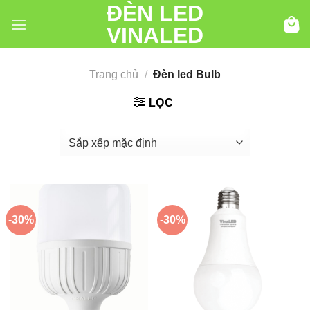
ĐÈN LED
Chuyển
đến
VINALED
nội
dung
Trang chủ
/
Đèn led Bulb
LỌC
-30%
-30%