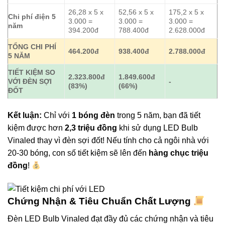
26,28 x 5 x
52,56 x 5 x
175,2 x 5 x
Chi phí điện 5
3.000 =
3.000 =
3.000 =
năm
394.200đ
788.400đ
2.628.000đ
TỔNG CHI PHÍ
464.200đ
938.400đ
2.788.000đ
5 NĂM
TIẾT KIỆM SO
2.323.800đ
1.849.600đ
VỚI ĐÈN SỢI
-
(83%)
(66%)
ĐỐT
Kết luận:
Chỉ với
1 bóng đèn
trong 5 năm, bạn đã tiết
kiệm được hơn
2,3 triệu đồng
khi sử dụng LED Bulb
Vinaled thay vì đèn sợi đốt! Nếu tính cho cả ngôi nhà với
20-30 bóng, con số tiết kiệm sẽ lên đến
hàng chục triệu
đồng
!
Chứng Nhận & Tiêu Chuẩn Chất Lượng
Đèn LED Bulb Vinaled đạt đầy đủ các chứng nhận và tiêu