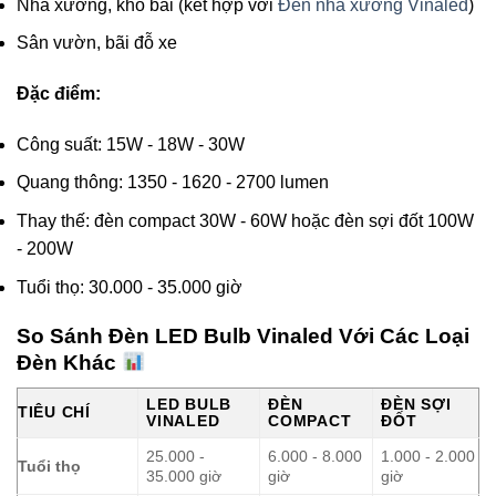
Nhà xưởng, kho bãi (kết hợp với
Đèn nhà xưởng Vinaled
)
Sân vườn, bãi đỗ xe
Đặc điểm:
Công suất: 15W - 18W - 30W
Quang thông: 1350 - 1620 - 2700 lumen
Thay thế: đèn compact 30W - 60W hoặc đèn sợi đốt 100W
- 200W
Tuổi thọ: 30.000 - 35.000 giờ
So Sánh Đèn LED Bulb Vinaled Với Các Loại
Đèn Khác
LED BULB
ĐÈN
ĐÈN SỢI
TIÊU CHÍ
VINALED
COMPACT
ĐỐT
25.000 -
6.000 - 8.000
1.000 - 2.000
Tuổi thọ
35.000 giờ
giờ
giờ