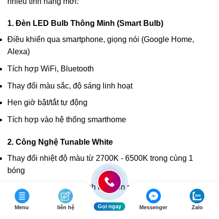
nhiều tính năng mới:
1. Đèn LED Bulb Thông Minh (Smart Bulb)
Điều khiển qua smartphone, giọng nói (Google Home,
Alexa)
Tích hợp WiFi, Bluetooth
Thay đổi màu sắc, độ sáng linh hoạt
Hẹn giờ bật/tắt tự động
Tích hợp vào hệ thống smarthome
2. Công Nghệ Tunable White
Thay đổi nhiệt độ màu từ 2700K - 6500K trong cùng 1
bóng
Điều chỉnh theo nhịp sinh học con người (circadian
rhythm)
Gọi ngay
Menu
liên hệ
Messenger
Zalo
Tối ưu hóa năng suất làm việc và chất lượng giấc ngủ