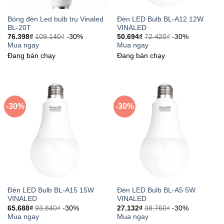
Bóng đèn Led bulb trụ Vinaled
Đèn LED Bulb BL-A12 12W
BL-20T
VINALED
76.398
₫
109.140
₫
-30%
50.694
₫
72.420
₫
-30%
Mua ngay
Mua ngay
Đang bán chạy
Đang bán chạy
-30%
-30%
Đèn LED Bulb BL-A15 15W
Đèn LED Bulb BL-A5 5W
VINALED
VINALED
65.688
₫
93.840
₫
-30%
27.132
₫
38.760
₫
-30%
Mua ngay
Mua ngay