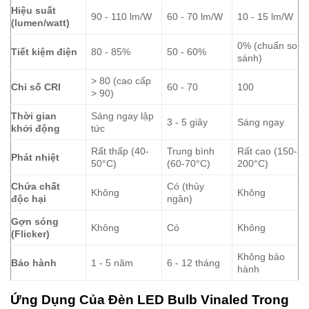
Hiệu suất
90 - 110 lm/W
60 - 70 lm/W
10 - 15 lm/W
(lumen/watt)
0% (chuẩn so
Tiết kiệm điện
80 - 85%
50 - 60%
sánh)
> 80 (cao cấp
Chỉ số CRI
60 - 70
100
> 90)
Thời gian
Sáng ngay lập
3 - 5 giây
Sáng ngay
khởi động
tức
Rất thấp (40-
Trung bình
Rất cao (150-
Phát nhiệt
50°C)
(60-70°C)
200°C)
Chứa chất
Có (thủy
Không
Không
độc hại
ngân)
Gợn sóng
Không
Có
Không
(Flicker)
Không bảo
Bảo hành
1 - 5 năm
6 - 12 tháng
hành
Ứng Dụng Của Đèn LED Bulb Vinaled Trong