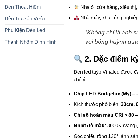
Đèn Thoát Hiểm
Nhà ở, cửa hàng, siêu thị,
Nhà máy, khu công nghiệp
Đèn Trụ Sân Vườn
Phụ Kiện Đèn Led
“Không chỉ là ánh 
với bóng huỳnh qua
Thanh Nhôm Định Hình
2. Đặc điểm kỹ
Đèn led tuýp Vinaled được đá
chú ý:
Chip LED Bridgelux (Mỹ)
– 
Kích thước phổ biến:
30cm, 
Chỉ số hoàn màu CRI > 80
–
Nhiệt độ màu
: 3000K (vàng),
Góc chiếu rộng 120°, ánh sán