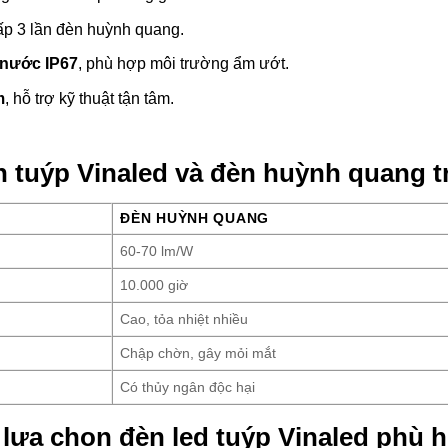
p 3 lần đèn huỳnh quang.
nước IP67
, phù hợp môi trường ẩm ướt.
m
, hỗ trợ kỹ thuật tận tâm.
n tuýp Vinaled và đèn huỳnh quang 
ĐÈN HUỲNH QUANG
60-70 lm/W
10.000 giờ
Cao, tỏa nhiệt nhiều
Chập chờn, gây mỏi mắt
Có thủy ngân độc hại
lựa chọn đèn led tuýp Vinaled phù 