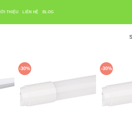
IỚI THIỆU
LIÊN HỆ
BLOG
S
-30%
-30%