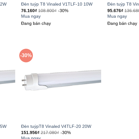
22W
Đèn tuýp T8 Vinaled V1TLF-10 10W
Đèn tuýp T8 Vi
76.160
₫
108.800
₫
-30%
95.676
₫
136.68
Mua ngay
Mua ngay
Đang bán chạy
Đang bán chạy
-30%
25W
Đèn tuýpT8 Vinaled V4TLF-20 20W
151.956
₫
217.080
₫
-30%
Mua ngay