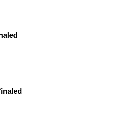
naled
Vinaled