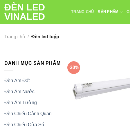
Chuyển
ĐÈN LED
đến
TRANG CHỦ
SẢN PHẨM
G
VINALED
nội
dung
Trang chủ
/
Đèn led tuýp
DANH MỤC SẢN PHẨM
-30%
Đèn Âm Đất
Đèn Âm Nước
Đèn Âm Tường
Đèn Chiếu Cảnh Quan
Đèn Chiếu Cửa Sổ