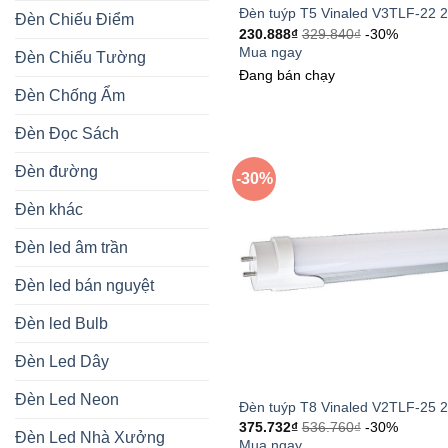
Đèn tuýp T5 Vinaled V3TLF-22 
Đèn Chiếu Điểm
230.888
₫
329.840
₫
-30%
Mua ngay
Đèn Chiếu Tường
Đang bán chạy
Đèn Chống Ẩm
Đèn Đọc Sách
Đèn đường
-30%
Đèn khác
Đèn led âm trần
Đèn led bán nguyệt
Đèn led Bulb
Đèn Led Dây
Đèn Led Neon
Đèn tuýp T8 Vinaled V2TLF-25 
375.732
₫
536.760
₫
-30%
Đèn Led Nhà Xưởng
Mua ngay