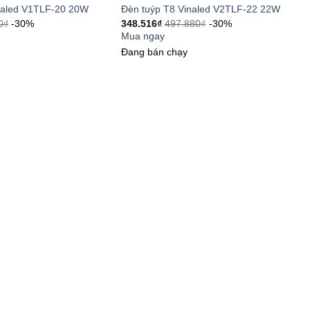
naled V1TLF-20 20W
Đèn tuýp T8 Vinaled V2TLF-22 22W
0
₫
-30%
348.516
₫
497.880
₫
-30%
Mua ngay
Đang bán chạy