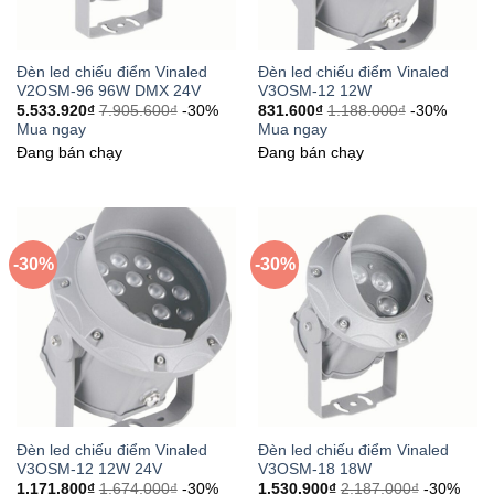
Đèn led chiếu điểm Vinaled
Đèn led chiếu điểm Vinaled
V2OSM-96 96W DMX 24V
V3OSM-12 12W
5.533.920
₫
7.905.600
₫
-30%
831.600
₫
1.188.000
₫
-30%
Mua ngay
Mua ngay
Đang bán chạy
Đang bán chạy
-30%
-30%
Đèn led chiếu điểm Vinaled
Đèn led chiếu điểm Vinaled
V3OSM-12 12W 24V
V3OSM-18 18W
1.171.800
₫
1.674.000
₫
-30%
1.530.900
₫
2.187.000
₫
-30%