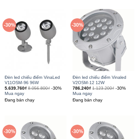
-30%
-30%
Đèn led chiếu điểm VinaLed
Đèn led chiếu điểm Vinaled
V11OSM-96 96W
V2OSM-12 12W
5.639.760
₫
8.056.800
₫
-30%
786.240
₫
1.123.200
₫
-30%
Mua ngay
Mua ngay
Đang bán chạy
Đang bán chạy
-30%
-30%