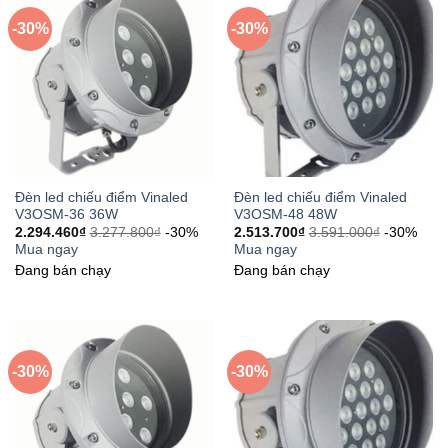
-30%
-30%
Đèn led chiếu điểm Vinaled
Đèn led chiếu điểm Vinaled
V3OSM-36 36W
V3OSM-48 48W
2.294.460
₫
3.277.800
₫
-30%
2.513.700
₫
3.591.000
₫
-30%
Mua ngay
Mua ngay
Đang bán chạy
Đang bán chạy
-30%
-30%