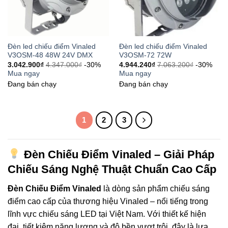
Đèn led chiếu điểm Vinaled
Đèn led chiếu điểm Vinaled
V3OSM-48 48W 24V DMX
V3OSM-72 72W
3.042.900
₫
4.347.000
₫
-30%
4.944.240
₫
7.063.200
₫
-30%
Mua ngay
Mua ngay
Đang bán chạy
Đang bán chạy
1
2
3
Đèn Chiếu Điểm Vinaled – Giải Pháp
Chiếu Sáng Nghệ Thuật Chuẩn Cao Cấp
Đèn Chiếu Điểm Vinaled
là dòng sản phẩm chiếu sáng
điểm cao cấp của thương hiệu Vinaled – nổi tiếng trong
lĩnh vực chiếu sáng LED tại Việt Nam. Với thiết kế hiện
đại, tiết kiệm năng lượng và độ bền vượt trội, đây là lựa