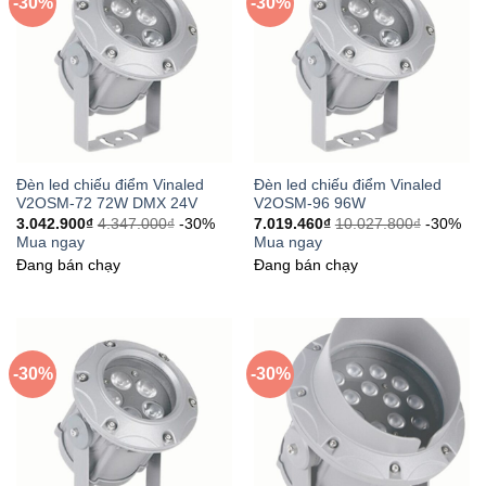
-30%
-30%
Đèn led chiếu điểm Vinaled
Đèn led chiếu điểm Vinaled
V2OSM-72 72W DMX 24V
V2OSM-96 96W
3.042.900
₫
4.347.000
₫
-30%
7.019.460
₫
10.027.800
₫
-30%
Mua ngay
Mua ngay
Đang bán chạy
Đang bán chạy
-30%
-30%