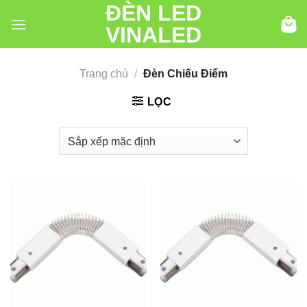
ĐÈN LED
Chuyển
đến
VINALED
nội
dung
Trang chủ
/
Đèn Chiếu Điểm
LỌC