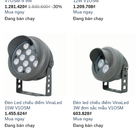
V7OSM-9 9W
12W V1OSM
1.281.420
₫
1.830.600
₫
-30%
1.209.708
₫
Mua ngay
Mua ngay
Đang bán chạy
Đang bán chạy
Đèn Led chiếu điểm VinaLed
Đèn led chiếu điểm VinaLed
15W V1OSM
3W đơn sắc mẫu V1OSM
1.455.624
₫
603.828
₫
Mua ngay
Mua ngay
Đang bán chạy
Đang bán chạy