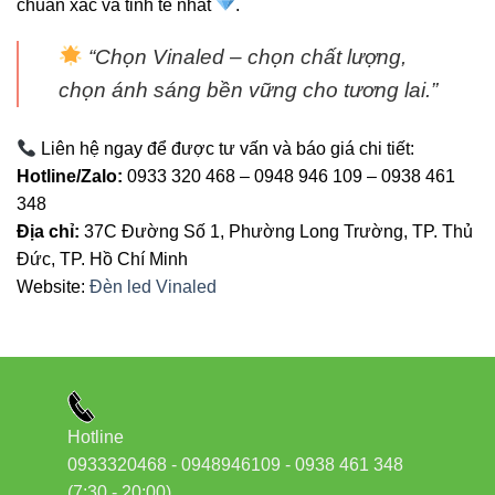
chuẩn xác và tinh tế nhất
.
“Chọn Vinaled – chọn chất lượng,
chọn ánh sáng bền vững cho tương lai.”
Liên hệ ngay để được tư vấn và báo giá chi tiết:
Hotline/Zalo:
0933 320 468 – 0948 946 109 – 0938 461
348
Địa chỉ:
37C Đường Số 1, Phường Long Trường, TP. Thủ
Đức, TP. Hồ Chí Minh
Website:
Đèn led Vinaled
Hotline
0933320468 - 0948946109 - 0938 461 348
(7:30 - 20:00)