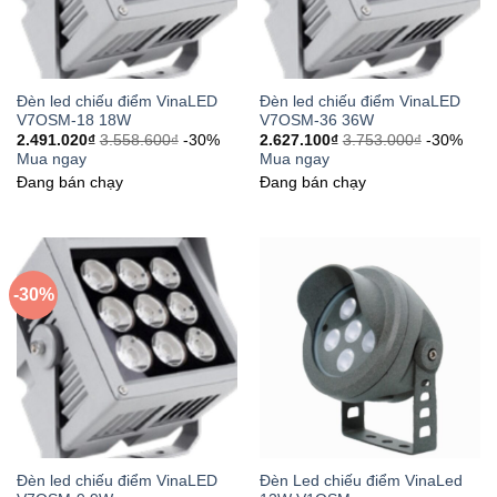
Đèn led chiếu điểm VinaLED
Đèn led chiếu điểm VinaLED
V7OSM-18 18W
V7OSM-36 36W
2.491.020
₫
3.558.600
₫
-30%
2.627.100
₫
3.753.000
₫
-30%
Mua ngay
Mua ngay
Đang bán chạy
Đang bán chạy
-30%
Đèn led chiếu điểm VinaLED
Đèn Led chiếu điểm VinaLed