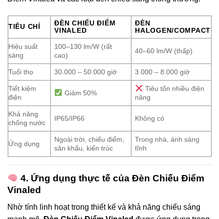
ĐÈN CHIẾU ĐIỂM
ĐÈN
TIÊU CHÍ
VINALED
HALOGEN/COMPACT
Hiệu suất
100–130 lm/W (rất
40–60 lm/W (thấp)
sáng
cao)
Tuổi thọ
30.000 – 50.000 giờ
3.000 – 8.000 giờ
Tiết kiệm
Tiêu tốn nhiều điện
Giảm 50%
điện
năng
Khả năng
IP65/IP66
Không có
chống nước
Ngoài trời, chiếu điểm,
Trong nhà, ánh sáng
Ứng dụng
sân khấu, kiến trúc
tĩnh
4. Ứng dụng thực tế của Đèn Chiếu Điểm
Vinaled
Nhờ tính linh hoạt trong thiết kế và khả năng chiếu sáng