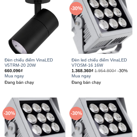
-30%
Đèn chiếu điểm VinaLED
Đèn led chiếu điểm VinaLED
V5TRM-20 20W
V7OSM-16 16W
660.096
₫
1.368.360
₫
1.954.800
₫
-30%
Mua ngay
Mua ngay
Đang bán chạy
Đang bán chạy
-30%
-30%