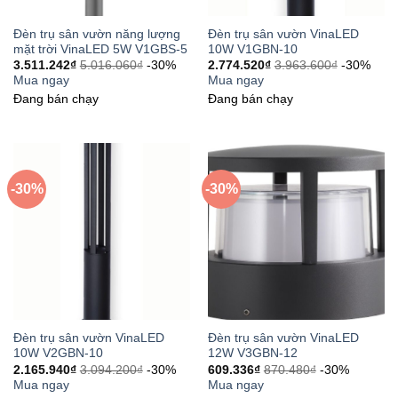
Đèn trụ sân vườn năng lượng
Đèn trụ sân vườn VinaLED
mặt trời VinaLED 5W V1GBS-5
10W V1GBN-10
3.511.242
₫
5.016.060
₫
-30%
2.774.520
₫
3.963.600
₫
-30%
Mua ngay
Mua ngay
Đang bán chạy
Đang bán chạy
-30%
-30%
Đèn trụ sân vườn VinaLED
Đèn trụ sân vườn VinaLED
10W V2GBN-10
12W V3GBN-12
2.165.940
₫
3.094.200
₫
-30%
609.336
₫
870.480
₫
-30%
Mua ngay
Mua ngay