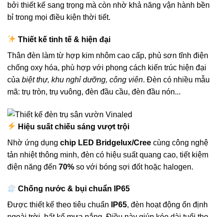
bởi thiết kế sang trọng mà còn nhờ khả năng vận hành bền
bỉ trong mọi điều kiện thời tiết.
Thiết kế tinh tế & hiện đại
Thân đèn làm từ hợp kim nhôm cao cấp, phủ sơn tĩnh điện
chống oxy hóa, phù hợp với phong cách kiến trúc hiện đại
của
biệt thự, khu nghỉ dưỡng, công viên
. Đèn có nhiều mẫu
mã: trụ tròn, trụ vuông, đèn đầu cầu, đèn đầu nón...
Hiệu suất chiếu sáng vượt trội
Nhờ ứng dụng
chip LED Bridgelux/Cree
cùng công nghệ
tản nhiệt thông minh, đèn có hiệu suất quang cao, tiết kiệm
điện năng đến
70%
so với bóng sợi đốt hoặc halogen.
Chống nước & bụi chuẩn IP65
Được thiết kế theo tiêu chuẩn
IP65
, đèn hoạt động ổn định
ngoài trời, bất kể mưa nắng. Điều này giúp kéo dài tuổi thọ