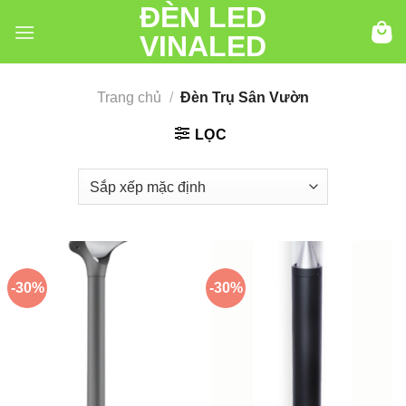
ĐÈN LED
Chuyển
đến
VINALED
nội
dung
Trang chủ
/
Đèn Trụ Sân Vườn
LỌC
-30%
-30%