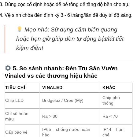
Dùng cọc cố định hoặc đế bê tông để tăng độ bền cho trụ.
Vệ sinh chóa đèn định kỳ 3 - 6 tháng/lần để duy trì độ sáng.
Mẹo nhỏ: Sử dụng cảm biến quang
hoặc hẹn giờ giúp đèn tự động bật/tắt tiết
kiệm điện!
5. So sánh nhanh: Đèn Trụ Sân Vườn
Vinaled vs các thương hiệu khác
TIÊU CHÍ
VINALED
KHÁC
Chip phổ
Chip LED
Bridgelux / Cree (Mỹ)
thông
Chỉ số hoàn
Ra > 80
Ra < 70
màu
IP65 – chống nước hoàn
IP44 – hạn
Cấp bảo vệ
hảo
chế