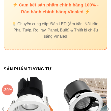
Cam kết sản phẩm chính hãng 100% -
2. Người mới có lắp được không?
✔ Hoàn toàn được. Thiết kế tiêu chuẩn giúp thao tác đơn
Bảo hành chính hãng Vinaled
giản.
Chuyên cung cấp: Đèn LED (Âm trần, Nổi trần,
3. Màu trắng hay đen nên chọn?
Pha, Tuýp, Rọi ray, Panel, Bulb) & Thiết bị chiếu
✔ Trắng cho không gian sáng; đen tạo cảm giác sang trọng
sáng Vinaled
cho showroom.
6. Địa chỉ mua Đầu nối chữ X 2
dây RT2-X Vinaled chính hãng
SẢN PHẨM TƯƠNG TỰ
Đèn led Vinaled
37C Street No. 1, Long Trường Ward, Thu Duc City, Ho
-30%
Chi Minh City
Phone/Zalo:
0933 320 468 – 0948 946 109 – 0938 461
348