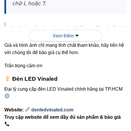
chữ L hoặc T.
3. So sánh nhanh: Đầu nối chữ X
Xem thêm
– L – T có gì khác nhau?
Giá và hình ảnh chỉ mang tính chất tham khảo, hãy liên hệ
với chúng tôi để báo giá cụ thể hơn.
LOẠI
ĐỘ
HÌNH
ĐẦU
ỨNG DỤNG
LINH
DẠNG
Trân trọng cảm ơn
NỐI
HOẠT
Đèn LED Vinaled
4
Phân nhánh
Cao
RT2-X
hướng
nhiều hướng
nhất
Đại lý cung cấp đèn LED Vinaled chính hãng tại TP.HCM
Bo góc,
Góc
Website:
denledvinaled.com
RT2-L
chuyển
Cao
90°
Truy cập website để xem đầy đủ sản phẩm & báo giá
hướng