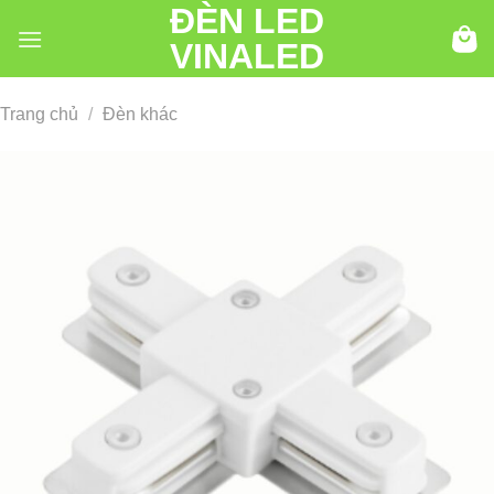
ĐÈN LED
Chuyển
đến
VINALED
nội
dung
Trang chủ
/
Đèn khác