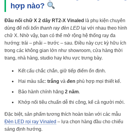
hợp nào?
Đầu nối chữ X 2 dây RT2-X Vinaled
là phụ kiện chuyên
dùng để nối
bốn thanh ray đèn LED
lại với nhau theo hình
chữ X. Nhờ vậy, bạn có thể mở rộng hệ thống ray đa
hướng: trái – phải – trước – sau. Điều này cực kỳ hữu ích
trong các không gian lớn như showroom, cửa hàng thời
trang, nhà hàng, studio hay khu vực trưng bày.
Kết cấu chắc chắn, giữ tiếp điểm ổn định.
Hai màu sắc:
trắng
và
đen
phù hợp mọi thiết kế.
Bảo hành chính hãng
2 năm
.
Khớp nối tiêu chuẩn dễ thi công, kể cả người mới.
Đặc biệt, sản phẩm tương thích hoàn toàn với các mẫu
Đèn LED rọi ray Vinaled
– lựa chọn hàng đầu cho chiếu
sáng định hướng.