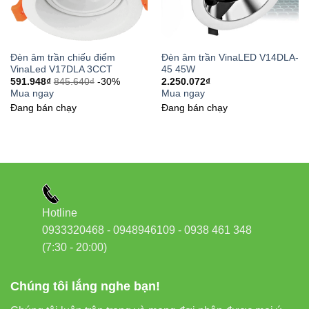
Website:
Đèn led Vinaled
Tham khảo thêm sản phẩm & đối tác ngành điện:
Đèn âm trần chiếu điểm
Đèn âm trần VinaLED V14DLA-
Thiết bị điện VIKI
VinaLed V17DLA 3CCT
45 45W
591.948
₫
845.640
₫
-30%
2.250.072
₫
Đèn led Skyled
Mua ngay
Mua ngay
Đang bán chạy
Đang bán chạy
Hotline
0933320468 - 0948946109 - 0938 461 348
(7:30 - 20:00)
Chúng tôi lắng nghe bạn!