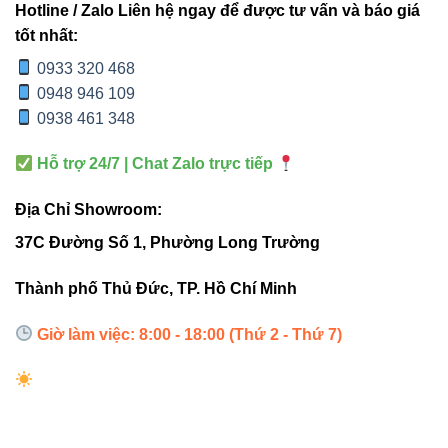
Hotline / Zalo Liên hệ ngay để được tư vấn và báo giá
3
Chia nhánh 3
Trung
RT2-T
tốt nhất:
hướng
line
bình
0933 320 468
0948 946 109
→ Nếu bạn cần chia không gian theo nhiều hướng một
0938 461 348
cách gọn gàng,
RT2-X
là lựa chọn tối ưu nhất.
Hỗ trợ 24/7 | Chat Zalo trực tiếp
4. Hướng dẫn lắp đặt Đầu nối
Địa Chỉ Showroom:
chữ X RT2-X Vinaled (chuẩn kỹ
37C Đường Số 1, Phường Long Trường
thuật)
Thành phố Thủ Đức, TP. Hồ Chí Minh
Bước 1: Ngắt nguồn điện để đảm bảo an toàn.
Giờ làm việc: 8:00 - 18:00 (Thứ 2 - Thứ 7)
Bước 2: Xác định 4 hướng ray cần kết nối.
Bước 3: Cắm từng thanh ray vào đầu nối cho đến
khi nghe tiếng “khớp”.
Bước 4: Kiểm tra tiếp điểm bằng cách bật thử toàn