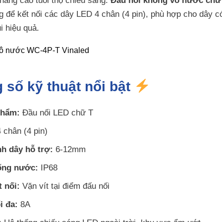
 nâng cao tuổi thọ chiếu sáng.
Đầu nối không vô nước chữ
g để kết nối các dây LED 4 chân (4 pin), phù hợp cho dây 
 hiệu quả.
 số kỹ thuật nổi bật
phẩm:
Đầu nối LED chữ T
 chân (4 pin)
h dây hỗ trợ:
6-12mm
ống nước:
IP68
 nối:
Vặn vít tại điểm đấu nối
i đa:
8A