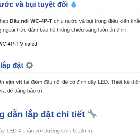
ước và bụi tuyệt đối
phép
Đầu nối WC-4P-T
chịu nước và bụi trong điều kiện kh
 ngoài trời, đảm bảo hệ thống chiếu sáng luôn ổn định.
 lắp đặt
cần
vặn vít
tại điểm đấu nối để cố định dây LED. Thiết kế thô
 và dễ dàng bảo trì.
 dẫn lắp đặt chi tiết
dây LED 4 chân với đường kính 6-12mm.