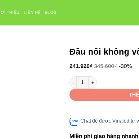
IỚI THIỆU
LIÊN HỆ
BLOG
Đầu nối không v
241.920
₫
345.600
₫
-30%
Đầu nối không vô nước WC-4P-T
THÊ
Chat để được Vinaled tư v
Miễn phí giao hàng nhanh