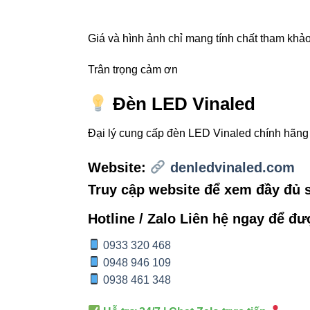
Mở nắp đầu
Sử dụng ví
Giá và hình ảnh chỉ mang tính chất tham khảo,
Đậy nắp đầ
Trân trọng cảm ơn
Kết nối hệ
Đèn LED Vinaled
4. Ứng 
Đại lý cung cấp đèn LED Vinaled chính hãn
Website:
denledvinaled.com
Kết nối
Đèn
Truy cập website để xem đầy đủ
Hệ thống
Đ
Hotline / Zalo Liên hệ ngay để đư
Đèn đường,
0933 320 468
Hệ thống ch
0948 946 109
0938 461 348