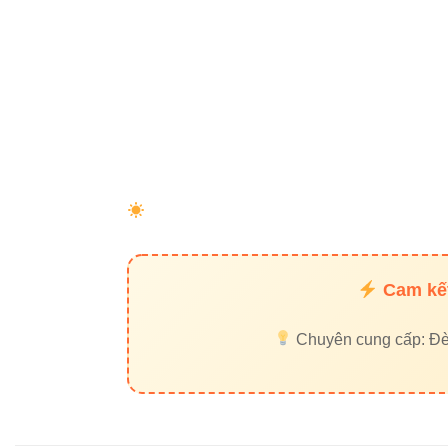
6. Liên
Đèn led Vi
Thiết bị đi
Đèn led Sk
Thông tin li
Đèn led Vinaled
Cam kết
Phone/Zalo: 0933
Địa chỉ: 37C Stre
Chuyên cung cấp: Đèn 
7. Liên