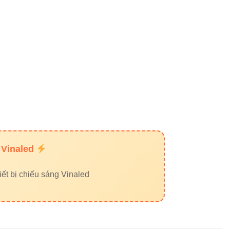
 Vinaled
ết bị chiếu sáng Vinaled