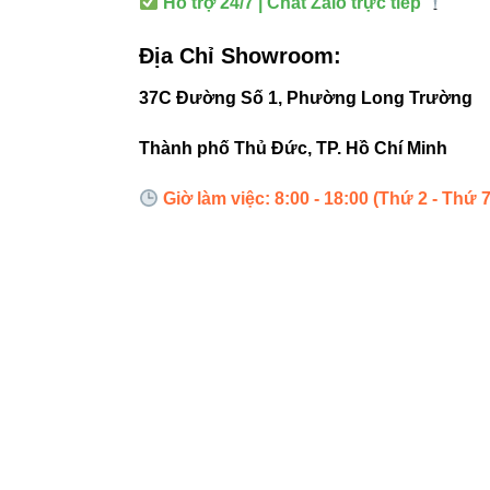
Hỗ trợ 24/7 | Chat Zalo trực tiếp
5. So s
Địa Chỉ Showroom:
37C Đường Số 1, Phường Long Trường
TIÊU CHÍ
Thành phố Thủ Đức, TP. Hồ Chí Minh
Số chân
Giờ làm việc: 8:00 - 18:00 (Thứ 2 - Thứ 7
Đường kính dây
Chuẩn chống 
Chịu tải tối đa
Ứng dụng