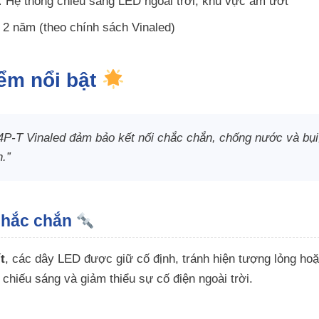
:
Hệ thống chiếu sáng LED ngoài trời, khu vực ẩm ướt
2 năm (theo chính sách Vinaled)
iểm nổi bật
P-T Vinaled đảm bảo kết nối chắc chắn, chống nước và bụi,
n.”
 chắc chắn
t
, các dây LED được giữ cố định, tránh hiện tượng lỏng ho
 chiếu sáng và giảm thiểu sự cố điện ngoài trời.