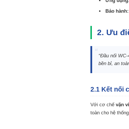
Ứng dụng
Bảo hành:
2. Ưu đ
“Đầu nối WC-4
bền bỉ, an toà
2.1 Kết nối
Với cơ chế
vặn ví
toàn cho hệ thống