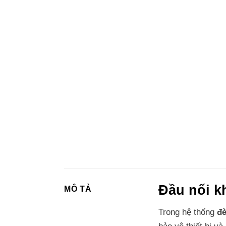
Đầu nối k
MÔ TẢ
Trong hệ thống
đè