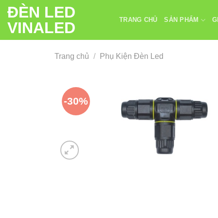
Chuyển
ĐÈN LED
đến
TRANG CHỦ
SẢN PHẨM
G
VINALED
nội
dung
Trang chủ
/
Phụ Kiện Đèn Led
-30%