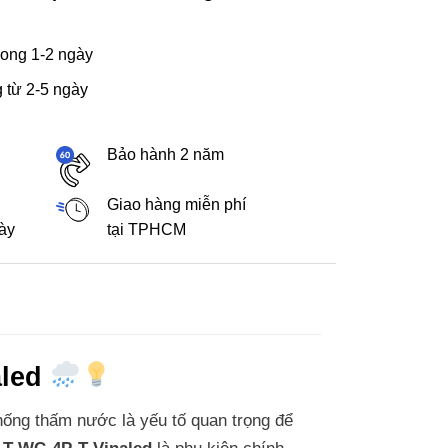
ong 1-2 ngày
 từ 2-5 ngày
Bảo hành 2 năm
Giao hàng miễn phí
gày
tại TPHCM
aled
ống thấm nước là yếu tố quan trọng để