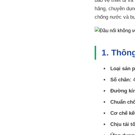
bảo vệ thiết bị và
hãng, chuyên dụn
chống nước và bụi
1. Thông
Loại sản 
Số chân:
4
Đường kín
Chuẩn ch
Cơ chế kết
Chịu tải tố