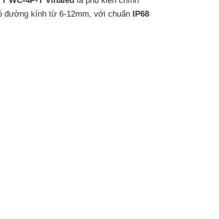
 T WC-4P-T Vinaled
là phụ kiện chính
có đường kính từ 6-12mm, với chuẩn
IP68