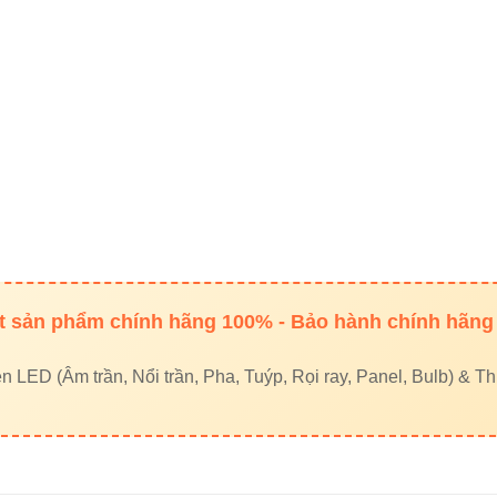
 hệ mua hàng chính hãng
naled
– Nhà cung cấp chính hãng
ện VIKI
– Thiết bị điện uy tín
yled
– LED công nghiệp chất lượng cao
ên hệ:
 sản phẩm chính hãng 100% - Bảo hành chính hãng
320468 – 0948946109 – 0938461348
et No. 1, Long Truong Ward, Thu Duc City, Ho Chi Minh City
LED (Âm trần, Nổi trần, Pha, Tuýp, Rọi ray, Panel, Bulb) & Thi
 kết nội bộ SEO