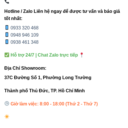
AP-P3 đúng chuẩn
Hotline / Zalo Liên hệ ngay để được tư vấn và báo giá
Xác định vị trí treo đèn và đánh dấu điểm bắt vít trên
tốt nhất:
trần.
0933 320 468
Cố định đầu dây vào trần bằng bộ ốc đi kèm.
0948 946 109
0938 461 348
Móc từng đầu dây vào khung đèn Panel.
Điều chỉnh độ cao bằng nút siết khóa trên dây.
Hỗ trợ 24/7 | Chat Zalo trực tiếp
Kiểm tra độ cân bằng và thử bật đèn để hoàn tất.
Địa Chỉ Showroom:
37C Đường Số 1, Phường Long Trường
Lời khuyên của chuyên gia:
Khi treo
Thành phố Thủ Đức, TP. Hồ Chí Minh
đèn Panel 300x1200mm bằng dây AP-P3,
hãy kiểm tra độ căng của từng sợi để đảm
Giờ làm việc: 8:00 - 18:00 (Thứ 2 - Thứ 7)
bảo đèn không bị nghiêng khi hoạt động
lâu dài.