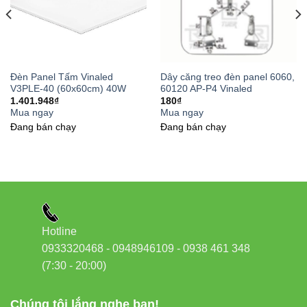
hiện đại hơn.
Đèn Panel Tấm Vinaled
Dây căng treo đèn panel 6060,
V3PLE-40 (60x60cm) 40W
60120 AP-P4 Vinaled
1.401.948
₫
180
₫
Mua ngay
Mua ngay
Đang bán chạy
Đang bán chạy
Hotline
0933320468 - 0948946109 - 0938 461 348
(7:30 - 20:00)
Chúng tôi lắng nghe bạn!