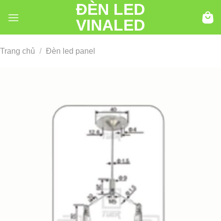
ĐÈN LED
Chuyển
đến
VINALED
nội
dung
Trang chủ
/
Đèn led panel