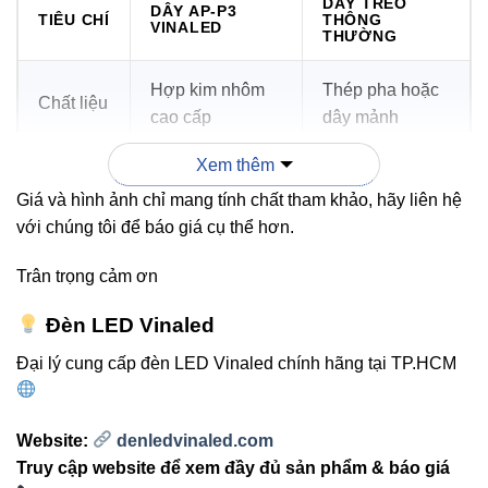
DÂY TREO
DÂY AP-P3
TIÊU CHÍ
THÔNG
VINALED
THƯỜNG
Hợp kim nhôm
Thép pha hoặc
Chất liệu
cao cấp
dây mảnh
Xem thêm
Độ bền
Cao – chống gỉ
Trung bình
Giá và hình ảnh chỉ mang tính chất tham khảo, hãy liên hệ
với chúng tôi để báo giá cụ thể hơn.
Khả
Ổn định, an toàn
Dễ võng, thiếu
năng
khi treo Panel
ổn định
Trân trọng cảm ơn
chịu lực
Đèn LED Vinaled
Gọn, đẹp,
Thẩm mỹ
Bất đồng đều
Đại lý cung cấp đèn LED Vinaled chính hãng tại TP.HCM
chuyên nghiệp
Website:
denledvinaled.com
Cách lắp đặt dây căng treo Panel
Truy cập website để xem đầy đủ sản phẩm & báo giá