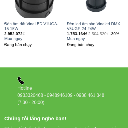
Liên hệ & hỗ trợ
Phone/Zalo:
0933320468 – 0948946109 – 0938 461
348
Đèn âm đất VinaLED V1UGA-
Đèn led âm sàn Vinaled DMX
15 15W
V5UGF-24 24W
Địa chỉ:
37C Street No.1, Long Truong Ward, Thu Duc
2.952.072
₫
1.753.164
₫
2.504.520
₫
-30%
Mua ngay
Mua ngay
City, Ho Chi Minh City
Đang bán chạy
Đang bán chạy
Đèn led Vinaled
Tham khảo nguồn uy tín
Thiết bị điện VIKI
Hotline
0933320468 - 0948946109 - 0938 461 348
Đèn led Skyled
(7:30 - 20:00)
Đèn led Vinaled
Chúng tôi lắng nghe bạn!
Kết luận