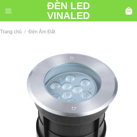
ĐÈN LED
Chuyển
đến
VINALED
nội
dung
Trang chủ
/
Đèn Âm Đất