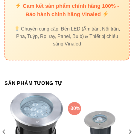
Tham khảo các sản phẩm liên quan:
Đèn led Bulb Vinaled
,
Cam kết sản phẩm chính hãng 100% -
Đèn led âm trần Vinaled
,
Đèn nổi trần Vinaled
.
Bảo hành chính hãng Vinaled
Chuyên cung cấp: Đèn LED (Âm trần, Nổi trần,
Pha, Tuýp, Rọi ray, Panel, Bulb) & Thiết bị chiếu
Lý do chọn VinaLED
sáng Vinaled
Chất lượng LED:
CREE USA, ánh sáng mạnh và
ổn định
Độ bền:
Hợp kim nhôm + kính cường lực, chống
SẢN PHẨM TƯƠNG TỰ
oxy hóa
Góc chiếu linh hoạt:
5°-30°, chiếu điểm chính xác
Tiết kiệm điện:
LED tiên tiến, tuổi thọ cao
-30%
Dễ bảo trì:
Lắp đặt và vệ sinh đơn giản