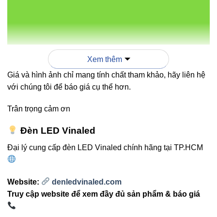
So sánh V1UGA-12 với các
dòng đèn âm đất khác
Xem thêm
MÀU
SẢN
CÔNG
GÓC
ỨNG
Giá và hình ảnh chỉ mang tính chất tham khảo, hãy liên hệ
ÁNH
PHẨM
SUẤT
CHIẾU
DỤNG
SÁNG
với chúng tôi để báo giá cụ thể hơn.
Sân
Trân trọng cảm ơn
3000K,
vườn,
V1UGA-
Đèn LED Vinaled
12W
5°-30°
4000K,
lối đi,
12
6500K
chiếu
Đại lý cung cấp đèn LED Vinaled chính hãng tại TP.HCM
điểm
Website:
denledvinaled.com
Cảnh
Vàng,
Truy cập website để xem đầy đủ sản phẩm & báo giá
quan,
Trung
V1UGA-
chiếu
15W
5°-45°
tính,