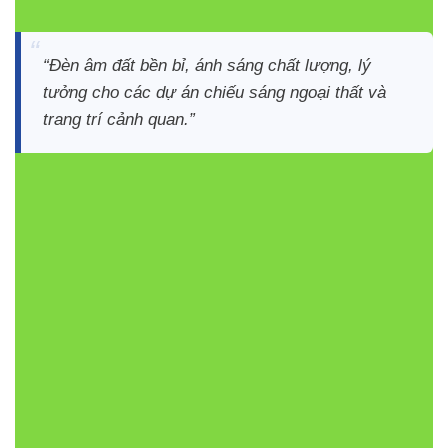
“Đèn âm đất bền bỉ, ánh sáng chất lượng, lý
tưởng cho các dự án chiếu sáng ngoại thất và
trang trí cảnh quan.”
Thiết kế chắc chắn:
Hợp kim nhôm + mặt kính
cường lực
Đa dạng ánh sáng:
Nhiều màu sắc đơn sắc từ
3000K đến 6500K
Góc chiếu linh hoạt:
5°-30°, chiếu điểm chính xác
Chống nước & bụi:
IP67, thích hợp ngoài trời và
khu vực ẩm ướt
Tiết kiệm điện:
LED CREE công nghệ cao, tuổi thọ
lâu dài