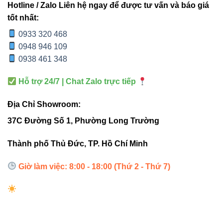
15
điểm
Hotline / Zalo Liên hệ ngay để được tư vấn và báo giá
Trắng,
ngoài
tốt nhất:
RGB
trời
0933 320 468
0948 946 109
Chiếu
0938 461 348
sáng
Vàng,
cảnh
Hỗ trợ 24/7 | Chat Zalo trực tiếp
Trắng,
quan
V1UGA-
18W
10°-60°
Trung
lớn,
Địa Chỉ Showroom:
18
tính,
trang
37C Đường Số 1, Phường Long Trường
RGB
trí
ngoài
Thành phố Thủ Đức, TP. Hồ Chí Minh
trời
Giờ làm việc: 8:00 - 18:00 (Thứ 2 - Thứ 7)
Hướng dẫn lắp đặt và bảo trì
Chọn vị trí bằng phẳng, tránh vật cản