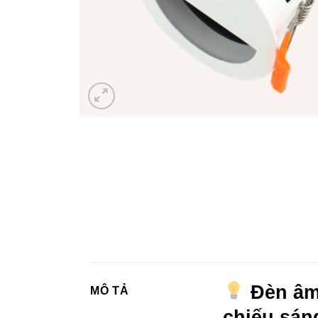
Đèn âm 
MÔ TẢ
chiếu sán