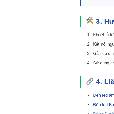
3. Hư
Khoét lỗ t
Kết nối ng
Gắn cố địn
Sử dụng ch
4. Li
Đèn led âm
Đèn led Bu