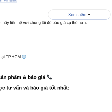
ần Vinaled
nel Vinaled
Xem thêm
 hãy liên hệ với chúng tôi để báo giá cụ thể hơn.
ên kết bên ngoài
ện VIKI
yled
g tại TP.HCM
 sánh đèn chiếu điểm Vinaled phổ
 sản phẩm & báo giá
V20DLA-6 6W
V20DLA-9 9W
V20DLA-12 12W
ợc tư vấn và báo giá tốt nhất:
6W
9W
12W