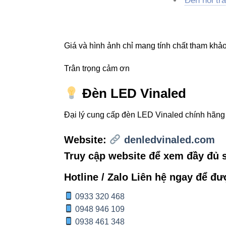
Đèn nổi tr
Đèn led pa
Giá và hình ảnh chỉ mang tính chất tham khảo,
5. Li
Trân trọng cảm ơn
Thiết bị đi
Đèn LED Vinaled
Đèn led Sk
Đại lý cung cấp đèn LED Vinaled chính hãn
6. So
Website:
denledvinaled.com
Truy cập website để xem đầy đủ
TIÊU CHÍ
Hotline / Zalo Liên hệ ngay để đư
0933 320 468
Công suất
0948 946 109
0938 461 348