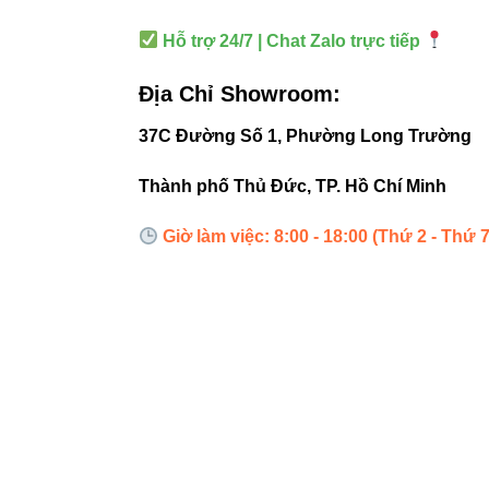
Quang thông
Hỗ trợ 24/7 | Chat Zalo trực tiếp
Góc chiếu
Địa Chỉ Showroom:
Chỉ số hoàn m
37C Đường Số 1, Phường Long Trường
Thành phố Thủ Đức, TP. Hồ Chí Minh
Tuổi thọ
Giờ làm việc: 8:00 - 18:00 (Thứ 2 - Thứ 7
Bảo hành
7. Th
Đèn led Vinaled
Phone/Zalo:
0933
Địa chỉ: 37C S