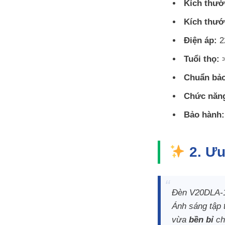
Kích thướ
Kích thướ
Điện áp:
2
Tuổi thọ:
>
Chuẩn bảo
Chức năn
Bảo hành:
2. Ưu
Đèn V20DLA-12
Ánh sáng tập 
vừa
bền bỉ
ch