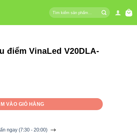
Tìm
kiếm:
ếu điểm VinaLed V20DLA-
d V20DLA-12 12W số lượng
M VÀO GIỎ HÀNG
ấn ngay (7:30 - 20:00)