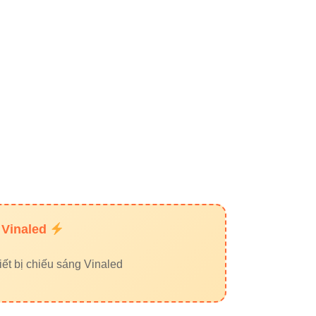
 Vinaled
ết bị chiếu sáng Vinaled