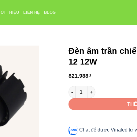
IỚI THIỆU
LIÊN HỆ
BLOG
Đèn âm trần chi
12 12W
821.988
₫
Đèn âm trần chiếu điểm VinaLe
THÊ
Chat để được Vinaled tư v