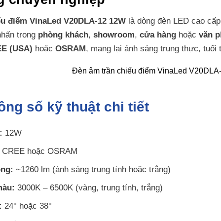
ếu điểm VinaLed V20DLA-12 12W
là dòng đèn LED cao cấp,
nhấn trong
phòng khách
,
showroom
,
cửa hàng
hoặc
văn 
E (USA)
hoặc
OSRAM
, mang lại ánh sáng trung thực, tuổi 
ng số kỹ thuật chi tiết
:
12W
CREE hoặc OSRAM
ng:
~1260 lm (ánh sáng trung tính hoặc trắng)
màu:
3000K – 6500K (vàng, trung tính, trắng)
:
24° hoặc 38°