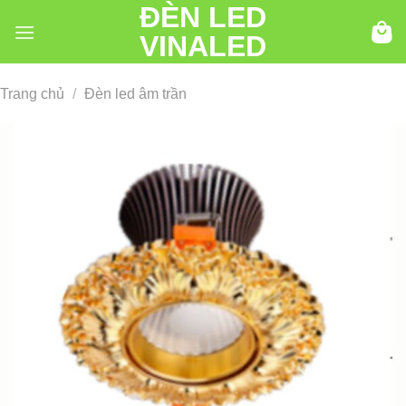
ĐÈN LED
Chuyển
đến
VINALED
nội
dung
Trang chủ
/
Đèn led âm trần