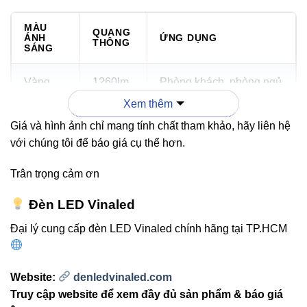
MÀU
QUANG
ÁNH
ỨNG DỤNG
THÔNG
SÁNG
Vàng
1260lm
Phòng khách, phòng ngủ
Xem thêm
Trung
Giá và hình ảnh chỉ mang tính chất tham khảo, hãy liên hệ
1260lm
Phòng ăn, hành lang
tính
với chúng tôi để báo giá cụ thể hơn.
Trắng
Văn phòng nhỏ, không
Trân trọng cảm ơn
1260lm
(6500K)
gian sáng hiện đại
Đèn LED Vinaled
Đại lý cung cấp đèn LED Vinaled chính hãng tại TP.HCM
4. Liên kết nội bộ
Website:
denledvinaled.com
Tham khảo thêm các sản phẩm LED từ VinaLED:
Truy cập website để xem đầy đủ sản phẩm & báo giá