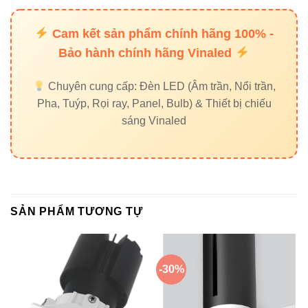
Địa chỉ:
37C Street No. 1, Long Truong Ward, Thu Duc
City, Ho Chi Minh City
Cam kết sản phẩm chính hãng 100% -
Bảo hành chính hãng Vinaled
Chuyên cung cấp: Đèn LED (Âm trần, Nổi trần,
Pha, Tuýp, Rọi ray, Panel, Bulb) & Thiết bị chiếu
sáng Vinaled
SẢN PHẨM TƯƠNG TỰ
-30%