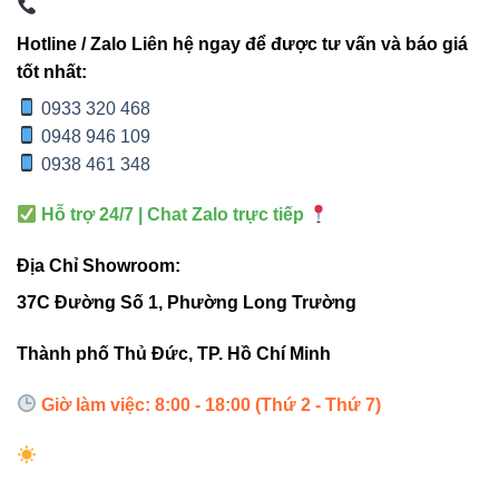
Đèn led âm trần Vinaled
Đèn led Bulb Vinaled
Hotline / Zalo Liên hệ ngay để được tư vấn và báo giá
tốt nhất:
Đèn nổi trần Vinaled
0933 320 468
Đèn led panel Vinaled
0948 946 109
0938 461 348
5. Liên kết bên ngoài nâng cao
Hỗ trợ 24/7 | Chat Zalo trực tiếp
uy tín
Địa Chỉ Showroom:
Thiết bị điện VIKI
37C Đường Số 1, Phường Long Trường
Đèn led Skyled
Thành phố Thủ Đức, TP. Hồ Chí Minh
🛠 6. Hướng dẫn lắp đặt cơ bản
Giờ làm việc: 8:00 - 18:00 (Thứ 2 - Thứ 7)
Khoét lỗ Ø100mm trên trần.
Lắp đèn âm trần vào vị trí, đảm bảo cố định chắc