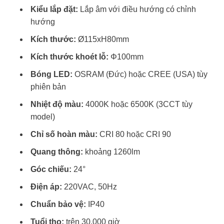
Kiểu lắp đặt:
Lắp âm với điều hướng có chỉnh
hướng
Kích thước:
Ø115xH80mm
Kích thước khoét lỗ:
Φ100mm
Bóng LED:
OSRAM (Đức) hoặc CREE (USA) tùy
phiên bản
Nhiệt độ màu:
4000K hoặc 6500K (3CCT tùy
model)
Chỉ số hoàn màu:
CRI 80 hoặc CRI 90
Quang thông:
khoảng 1260lm
Góc chiếu:
24°
Điện áp:
220VAC, 50Hz
Chuẩn bảo vệ:
IP40
Tuổi thọ:
trên 30.000 giờ