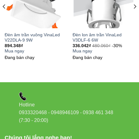
Đèn âm trần vuông VinaLed
Đèn lon âm trần VinaLed
V22DLA-9 9W
V3DLF-6 6W
894.348
₫
336.042
₫
480.060
₫
-30%
Mua ngay
Mua ngay
Đang bán chạy
Đang bán chạy
Hotline
0933320468 - 0948946109 - 0938 461 348
(7:30 - 20:00)
Chúng tôi lắng nghe bạn!