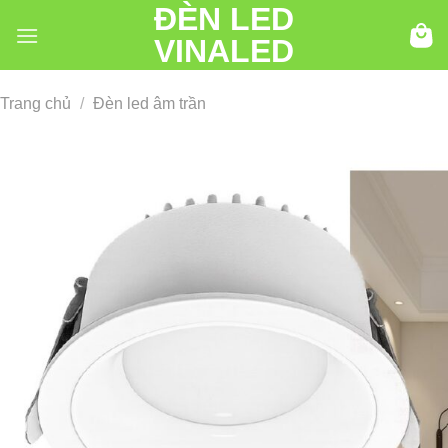
ĐÈN LED
Chuyển
đến
VINALED
nội
dung
Trang chủ
/
Đèn led âm trần