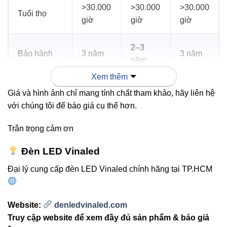
>30.000
>30.000
>30.000
Tuổi thọ
giờ
giờ
giờ
2–3
Bảo hành
3 năm
3 năm
năm
Xem thêm
Giá và hình ảnh chỉ mang tính chất tham khảo, hãy liên hệ
3. Ứng dụng thực tế
với chúng tôi để báo giá cụ thể hơn.
Phòng khách, phòng ngủ – ánh sáng dịu, tạo không
Trân trọng cảm ơn
gian ấm cúng.
Đèn LED Vinaled
Nhà bếp, phòng học – ánh sáng tập trung, bảo vệ
mắt.
Đại lý cung cấp đèn LED Vinaled chính hãng tại TP.HCM
Showroom, cửa hàng – chiếu điểm sản phẩm, nâng
cao trải nghiệm khách hàng.
Website:
denledvinaled.com
Truy cập website để xem đầy đủ sản phẩm & báo giá