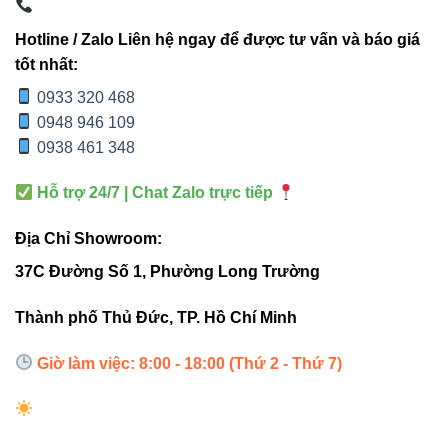
4. Lợi ích nổi bật
Hotline / Zalo Liên hệ ngay để được tư vấn và báo giá
Tiết kiệm điện:
Chỉ 15W nhưng hiệu quả chiếu
tốt nhất:
sáng tương đương bóng truyền thống 100W.
0933 320 468
Tuổi thọ dài:
>30.000 giờ, giảm chi phí bảo trì.
0948 946 109
0938 461 348
Ánh sáng trung thực:
CRI >80, bảo vệ thị giác.
Thiết kế thẩm mỹ:
Lắp âm trần, tăng tính hiện đại
Hỗ trợ 24/7 | Chat Zalo trực tiếp
cho không gian.
Địa Chỉ Showroom:
Điều chỉnh ánh sáng:
Dimming linh hoạt, thích hợp
37C Đường Số 1, Phường Long Trường
nhiều nhu cầu.
Thành phố Thủ Đức, TP. Hồ Chí Minh
5. Internal links chuẩn SEO
Giờ làm việc: 8:00 - 18:00 (Thứ 2 - Thứ 7)
Đèn led âm trần Vinaled
Đèn led panel Vinaled