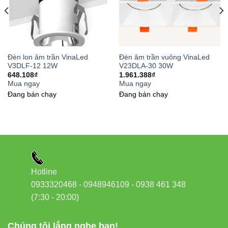
Đèn lon âm trần VinaLed
Đèn âm trần vuông VinaLed
V3DLF-12 12W
V23DLA-30 30W
648.108
₫
1.961.388
₫
Mua ngay
Mua ngay
Đang bán chạy
Đang bán chạy
Hotline
0933320468 - 0948946109 - 0938 461 348
(7:30 - 20:00)
Chúng tôi lắng nghe bạn!