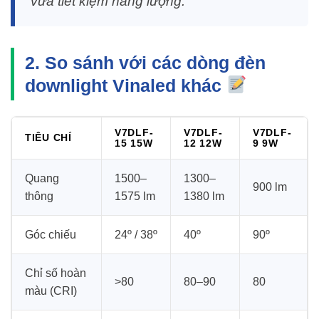
vừa tiết kiệm năng lượng.”
2. So sánh với các dòng đèn
downlight Vinaled khác
V7DLF-
V7DLF-
V7DLF-
TIÊU CHÍ
15 15W
12 12W
9 9W
Quang
1500–
1300–
900 lm
thông
1575 lm
1380 lm
Góc chiếu
24º / 38º
40º
90º
Chỉ số hoàn
>80
80–90
80
màu (CRI)