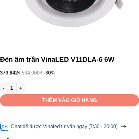
Đèn âm trần VinaLED V11DLA-6 6W
373.842
₫
534.060
₫
-30%
Đèn âm trần VinaLED V11DLA-6 6W số lượng
THÊM VÀO GIỎ HÀNG
Chat để được Vinaled tư vấn ngay (7:30 - 20:00)