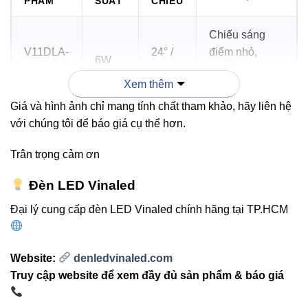
PHẨM
SUẤT
CHIẾU
Chiếu sáng
V11DLA-
24° /
điểm nhỏ,
6W
6
38°
phòng khách,
Xem thêm
văn phòng
Giá và hình ảnh chỉ mang tính chất tham khảo, hãy liên hệ
với chúng tôi để báo giá cụ thể hơn.
Chiếu sáng
điểm trung
V10DLA-
24° /
Trân trọng cảm ơn
18W
bình, chiếu
18
38°
sáng văn
Đèn LED Vinaled
phòng
Đại lý cung cấp đèn LED Vinaled chính hãng tại TP.HCM
Chiếu sáng
V10DLA-
24° /
chung, chiếu
30W
Website:
denledvinaled.com
30
38°
điểm văn
Truy cập website để xem đầy đủ sản phẩm & báo giá
phòng, nhà ở