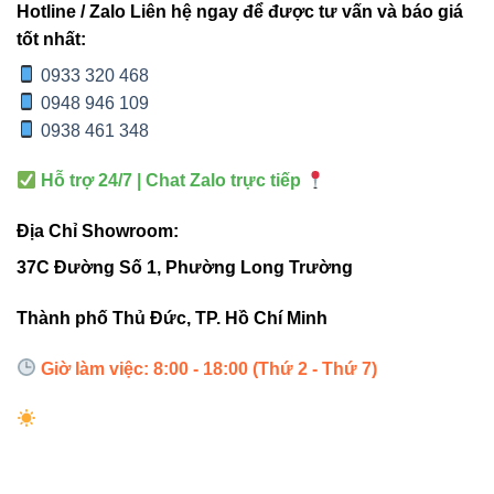
Hotline / Zalo Liên hệ ngay để được tư vấn và báo giá
Internal links hữu ích
tốt nhất:
0933 320 468
Đèn led âm trần Vinaled
0948 946 109
0938 461 348
Đèn nổi trần Vinaled
Đèn led panel Vinaled
Hỗ trợ 24/7 | Chat Zalo trực tiếp
Đèn đường Vinaled
Địa Chỉ Showroom:
37C Đường Số 1, Phường Long Trường
External links tham khảo
Thành phố Thủ Đức, TP. Hồ Chí Minh
Thiết bị điện VIKI
Giờ làm việc: 8:00 - 18:00 (Thứ 2 - Thứ 7)
Đèn led Skyled
“Đèn âm trần VinaLED V11DLA-6 6W là
giải pháp chiếu điểm thông minh, tiết kiệm