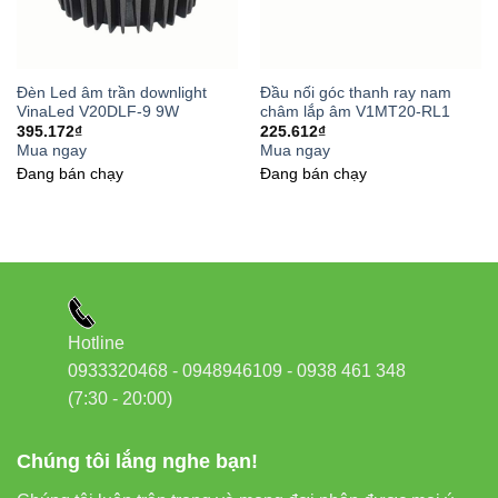
Đèn Led âm trần downlight
Đầu nối góc thanh ray nam
VinaLed V20DLF-9 9W
châm lắp âm V1MT20-RL1
395.172
₫
225.612
₫
Mua ngay
Mua ngay
Đang bán chạy
Đang bán chạy
Hotline
0933320468 - 0948946109 - 0938 461 348
(7:30 - 20:00)
Chúng tôi lắng nghe bạn!