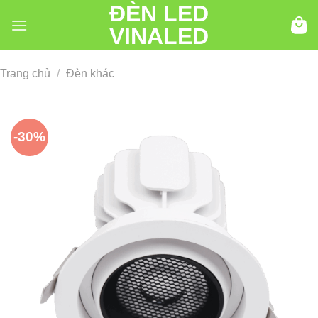
ĐÈN LED
Chuyển
đến
VINALED
nội
dung
Trang chủ
/
Đèn khác
-30%