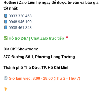
nét, tuổi thọ cao.
Hotline / Zalo Liên hệ ngay để được tư vấn và báo giá
tốt nhất:
4. Internal Links – Điều hướng
0933 320 468
người dùng tốt hơn
0948 946 109
0938 461 348
Để xây dựng hệ thống nội dung mạnh mẽ, bạn có thể xem
Hỗ trợ 24/7 | Chat Zalo trực tiếp
thêm các sản phẩm liên quan:
Địa Chỉ Showroom:
Đèn led âm trần Vinaled
37C Đường Số 1, Phường Long Trường
Đèn led panel Vinaled
Đèn led tuýp Vinaled
Thành phố Thủ Đức, TP. Hồ Chí Minh
Đèn led rọi ray Vinaled
Giờ làm việc: 8:00 - 18:00 (Thứ 2 - Thứ 7)
Đèn led bán nguyệt Vinaled
5. External Links – Tăng uy tín