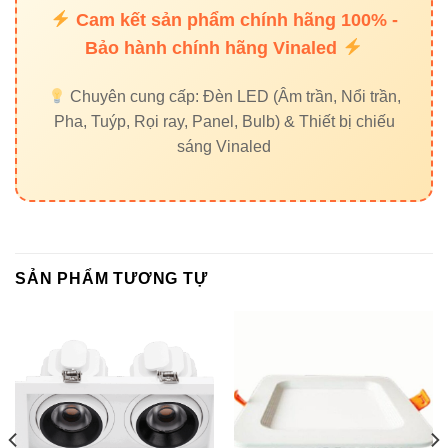
Cam kết sản phẩm chính hãng 100% -
ánh sáng đẹp và bền bỉ – V14DLA-36 chính là lựa chọn
Bảo hành chính hãng Vinaled
sáng giá.
Chuyên cung cấp: Đèn LED (Âm trần, Nổi trần,
7. Liên hệ tư vấn – Báo giá
Pha, Tuýp, Rọi ray, Panel, Bulb) & Thiết bị chiếu
nhanh
sáng Vinaled
➡
Đèn led Vinaled
Phone/Zalo:
0933320468 – 0948946109 – 0938 461 348
Địa chỉ:
37C Street No. 1, Long Trường Ward, Thủ Đức
City, Hồ Chí Minh
SẢN PHẨM TƯƠNG TỰ