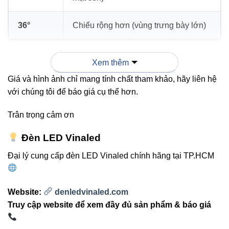
36°
Chiếu rộng hơn (vùng trưng bày lớn)
Xem thêm
“Chọn đúng góc chiếu = Tăng hiệu ứng
Giá và hình ảnh chỉ mang tính chất tham khảo, hãy liên hệ
chiếu sáng + Tăng giá trị thẩm mỹ cho
với chúng tôi để báo giá cụ thể hơn.
không gian.”
Trân trọng cảm ơn
Đèn LED Vinaled
3. So sánh nhanh: V14DLA-36
Đại lý cung cấp đèn LED Vinaled chính hãng tại TP.HCM
vs đèn âm trần thông thường
Đèn thường:
ánh sáng kém trung thực, ít lựa chọn
Website:
denledvinaled.com
góc chiếu, độ bền hạn chế.
Truy cập website để xem đầy đủ sản phẩm & báo giá
V14DLA-36:
CRI > 90, tản nhiệt tối ưu, ánh sáng rõ