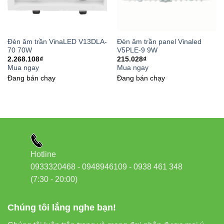
Đèn âm trần VinaLED V13DLA-
Đèn âm trần panel Vinaled
70 70W
V5PLE-9 9W
2.268.108
₫
215.028
₫
Mua ngay
Mua ngay
Đang bán chạy
Đang bán chạy
Hotline
0933320468 - 0948946109 - 0938 461 348
(7:30 - 20:00)
Chúng tôi lắng nghe bạn!