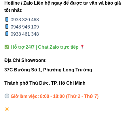
3. Ứng dụng thực tế – chọn
Hotline / Zalo Liên hệ ngay để được tư vấn và báo giá
cho đúng không gian
tốt nhất:
0933 320 468
Đúng công suất – đúng ánh sáng = đúng trải nghiệm. Đây
0948 946 109
là gợi ý nhanh:
0938 461 348
Phòng khách:
3500K – ánh sáng ấm trung tính,
Hỗ trợ 24/7 | Chat Zalo trực tiếp
sang trọng.
Địa Chỉ Showroom:
Văn phòng:
4000K – sáng rõ, tăng tập trung.
37C Đường Số 1, Phường Long Trường
Showroom – cửa hàng:
6500K – nổi bật sản phẩm.
Không gian thư giãn:
3000K – ánh vàng nhẹ dễ
Thành phố Thủ Đức, TP. Hồ Chí Minh
chịu.
Giờ làm việc: 8:00 - 18:00 (Thứ 2 - Thứ 7)
🛠 4. Các lỗi người dùng hay mắc
(và cách tránh)