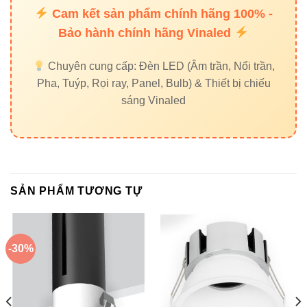
Cam kết sản phẩm chính hãng 100% -
Đèn nhà xưởng Vinaled
Bảo hành chính hãng Vinaled
Đèn led tuýp Vinaled
Chuyên cung cấp: Đèn LED (Âm trần, Nổi trần,
6. External links – tăng độ tin
Pha, Tuýp, Rọi ray, Panel, Bulb) & Thiết bị chiếu
cậy nội dung
sáng Vinaled
Thiết bị điện VIKI
Đèn led Skyled
SẢN PHẨM TƯƠNG TỰ
☎ 7. Liên hệ tư vấn & báo giá
nhanh
-30%
V18DLA-9 9W là một trong những mẫu đèn được nhiều
chủ nhà – kiến trúc sư – chủ công trình tin dùng. Để nhận
báo giá chính hãng, vui lòng liên hệ: