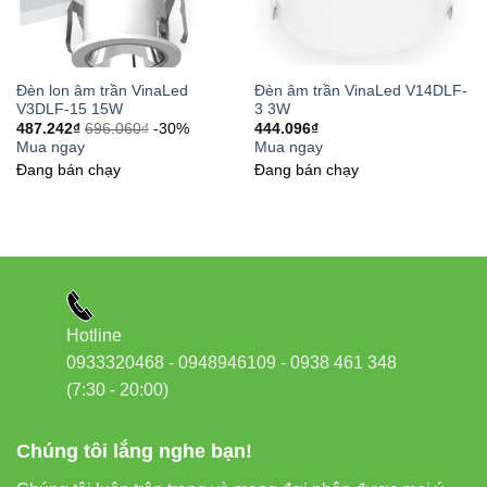
Địa chỉ:
37C Street No. 1, Phường Long Trường, TP.
Thủ Đức, TP. HCM
Phone/Zalo:
0933 320 468 – 0948 946 109 – 0938 461
Đèn lon âm trần VinaLed
Đèn âm trần VinaLed V14DLF-
V3DLF-15 15W
3 3W
348
487.242
₫
696.060
₫
-30%
444.096
₫
Website:
Đèn led Vinaled
Mua ngay
Mua ngay
Đang bán chạy
Đang bán chạy
Hy vọng bài viết giúp bạn chọn đúng mẫu đèn và tối ưu
ánh sáng cho không gian của mình!
Hotline
0933320468 - 0948946109 - 0938 461 348
(7:30 - 20:00)
Chúng tôi lắng nghe bạn!