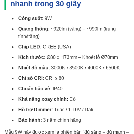
nhanh trong 30 giây
Công suất:
9W
Quang thông:
~920lm (vàng) – ~990lm (trung
tính/trắng)
Chip LED:
CREE (USA)
Kích thước:
Ø80 x H73mm – Khoét lỗ Ø70mm
Nhiệt độ màu:
3000K • 3500K • 4000K • 6500K
Chỉ số CRI:
CRI ≥ 80
Chuẩn bảo vệ:
IP40
Khả năng xoay chỉnh:
Có
Hỗ trợ Dimmer:
Triac / 1-10V / Dali
Bảo hành:
3 năm chính hãng
Mẫu 9W này được xem là phiên bản “đủ sáng – đủ mạnh –