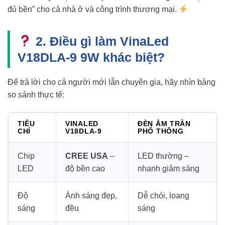
đủ bền” cho cả nhà ở và công trình thương mại.
2. Điều gì làm VinaLed
V18DLA-9 9W khác biệt?
Để trả lời cho cả người mới lẫn chuyên gia, hãy nhìn bảng
so sánh thực tế:
TIÊU
VINALED
ĐÈN ÂM TRẦN
CHÍ
V18DLA-9
PHỔ THÔNG
Chip
CREE USA
–
LED thường –
LED
độ bền cao
nhanh giảm sáng
Độ
Ánh sáng đẹp,
Dễ chói, loang
sáng
đều
sáng