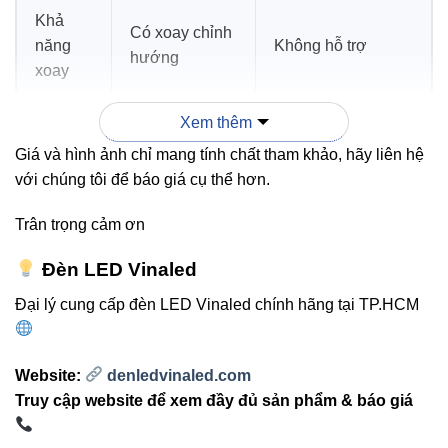
Khả
Có xoay chỉnh
năng
Không hỗ trợ
hướng
xoay
Xem thêm
Tản
Nhôm đúc
Nhôm pha – dễ
nhiệt
nguyên khối
nóng
Giá và hình ảnh chỉ mang tính chất tham khảo, hãy liên hệ
với chúng tôi để báo giá cụ thể hơn.
Trên 25.000
Độ bền
Dưới 10.000 giờ
Trân trọng cảm ơn
giờ
Đèn LED Vinaled
Đại lý cung cấp đèn LED Vinaled chính hãng tại TP.HCM
Kết luận:
V18DLA-9 là lựa chọn tối ưu nếu bạn
cần ánh sáng đẹp, ổn định và tiết kiệm điện trong
các dự án dài hạn.
Website:
denledvinaled.com
Truy cập website để xem đầy đủ sản phẩm & báo giá