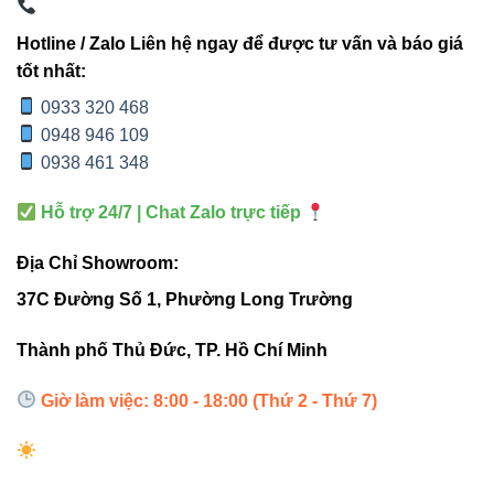
>30.000
Tuổi thọ
15.000 – 20.000 giờ
Hotline / Zalo Liên hệ ngay để được tư vấn và báo giá
giờ
tốt nhất:
0933 320 468
4. Ứng dụng thực tế
0948 946 109
0938 461 348
Chiếu sáng phòng khách: tạo điểm nhấn ánh sáng
Hỗ trợ 24/7 | Chat Zalo trực tiếp
sang trọng.
Văn phòng & showroom: ánh sáng tập trung, làm nổi
Địa Chỉ Showroom:
bật không gian và sản phẩm.
37C Đường Số 1, Phường Long Trường
Cửa hàng & trung tâm thương mại: ánh sáng đồng
Thành phố Thủ Đức, TP. Hồ Chí Minh
đều, thu hút khách hàng.
Giờ làm việc: 8:00 - 18:00 (Thứ 2 - Thứ 7)
5. Sản phẩm liên quan