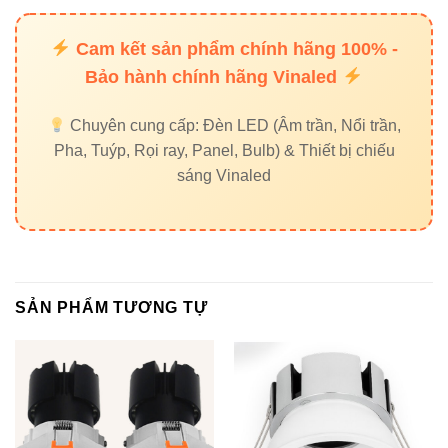
Địa chỉ:
37C Street No. 1, Long Trường Ward, Thủ Đức
City, TP.HCM
Cam kết sản phẩm chính hãng 100% -
Bảo hành chính hãng Vinaled
Chuyên cung cấp: Đèn LED (Âm trần, Nổi trần,
Pha, Tuýp, Rọi ray, Panel, Bulb) & Thiết bị chiếu
sáng Vinaled
SẢN PHẨM TƯƠNG TỰ