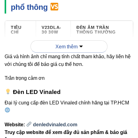
phổ thông
TIÊU
V23DLA-
ĐÈN ÂM TRẦN
CHÍ
30 30W
THÔNG THƯỜNG
Xem thêm
Công
30W
12 – 20W
suất
Giá và hình ảnh chỉ mang tính chất tham khảo, hãy liên hệ
với chúng tôi để báo giá cụ thể hơn.
Quang
3000 –
1000 – 1500 lm
Trân trọng cảm ơn
thông
3300 lm
Đèn LED Vinaled
Góc
50°
30° – 40°
Đại lý cung cấp đèn LED Vinaled chính hãng tại TP.HCM
chiếu
Chuẩn
IP40
IP20 – IP30
Website:
denledvinaled.com
bảo vệ
Truy cập website để xem đầy đủ sản phẩm & báo giá