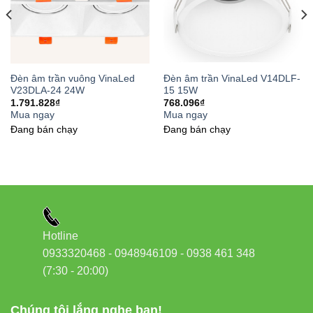
Đèn âm trần vuông VinaLed
Đèn âm trần VinaLed V14DLF-
V23DLA-24 24W
15 15W
1.791.828
₫
768.096
₫
Mua ngay
Mua ngay
Đang bán chạy
Đang bán chạy
Hotline
0933320468 - 0948946109 - 0938 461 348
(7:30 - 20:00)
Chúng tôi lắng nghe bạn!