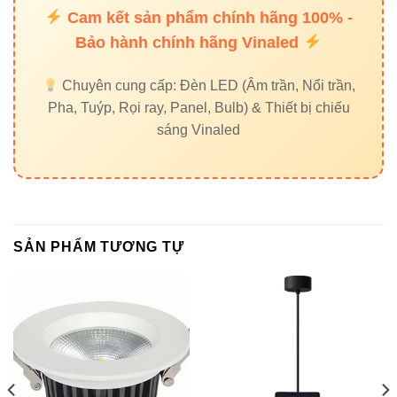
Cam kết sản phẩm chính hãng 100% -
tin cần thiết
Bảo hành chính hãng Vinaled
Xem thêm các sản phẩm liên quan tại hệ sinh thái
Chuyên cung cấp: Đèn LED (Âm trần, Nổi trần,
VinaLED:
Pha, Tuýp, Rọi ray, Panel, Bulb) & Thiết bị chiếu
Đèn led rọi ray Vinaled
sáng Vinaled
Đèn led âm trần Vinaled
Đèn nổi trần Vinaled
Đèn led Bulb Vinaled
SẢN PHẨM TƯƠNG TỰ
Đèn led panel Vinaled
7. External Links – nguồn tham
khảo chất lượng
Thiết bị điện VIKI