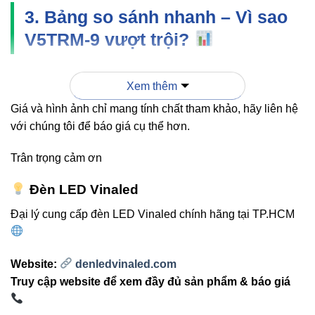
3. Bảng so sánh nhanh – Vì sao
V5TRM-9 vượt trội?
Xem thêm
V5TRM-9
ĐÈN SPOTLIGHT PHỔ
TIÊU CHÍ
9W
THÔNG
Giá và hình ảnh chỉ mang tính chất tham khảo, hãy liên hệ
với chúng tôi để báo giá cụ thể hơn.
Chip
CREE
OEM không rõ nguồn
LED
(USA)
gốc
Trân trọng cảm ơn
Độ hoàn
CRI
Đèn LED Vinaled
70–75
màu
80/90
Đại lý cung cấp đèn LED Vinaled chính hãng tại TP.HCM
Quang
945–990
600–750 lm
thông
lm
Website:
denledvinaled.com
Truy cập website để xem đầy đủ sản phẩm & báo giá
30.000
Tuổi thọ
10.000–15.000 giờ