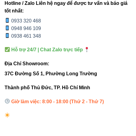
giờ
Hotline / Zalo Liên hệ ngay để được tư vấn và báo giá
tốt nhất:
Góc
Chuẩn
Dễ loang sáng
0933 320 468
chiếu
24°
0948 946 109
0938 461 348
4. Ví dụ thực tế – ánh sáng thay
Hỗ trợ 24/7 | Chat Zalo trực tiếp
đổi trải nghiệm khách hàng
Địa Chỉ Showroom:
37C Đường Số 1, Phường Long Trường
“Từ khi dùng V5TRM-9, màu sản phẩm
Thành phố Thủ Đức, TP. Hồ Chí Minh
hiển thị tự nhiên hơn, khách xem hàng kỹ
hơn, doanh thu cải thiện rõ rệt.” – Chủ
Giờ làm việc: 8:00 - 18:00 (Thứ 2 - Thứ 7)
shop thời trang tại Quận 7.
5. Hướng dẫn chọn đúng phiên