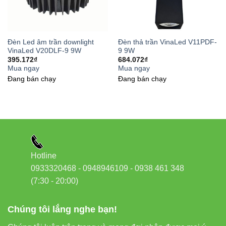
Đèn led Skyled
Liên hệ tư vấn – báo giá tốt
Đèn Led âm trần downlight
Đèn thả trần VinaLed V11PDF-
VinaLed V20DLF-9 9W
9 9W
nhất
395.172
₫
684.072
₫
Mua ngay
Mua ngay
Đang bán chạy
Đang bán chạy
Địa chỉ:
37C Street No. 1, Long Trường Ward, Thủ Đức
City, HCMC
Phone/Zalo:
0933320468 – 0948946109 – 0938 461 348
Website:
Đèn led Vinaled
Hotline
0933320468 - 0948946109 - 0938 461 348
(7:30 - 20:00)
Chúng tôi lắng nghe bạn!