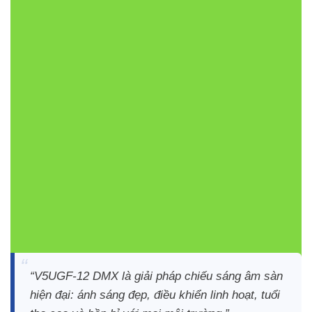
Lợi ích khi sử dụng V5UGF-12
Sản phẩm này mang lại nhiều ưu điểm vượt trội cho chiếu
sáng cảnh quan:
Chiếu sáng điểm và tạo hiệu ứng ánh sáng chuyên
nghiệp với DMX
Tăng tính thẩm mỹ cho sân vườn, lối đi và kiến trúc
cảnh quan
Độ bền vượt trội, chịu lực tốt, thích hợp môi trường
ngoài trời và ẩm ướt
Tiết kiệm điện năng nhờ hiệu suất LED cao
“V5UGF-12 DMX là giải pháp chiếu sáng âm sàn
hiện đại: ánh sáng đẹp, điều khiển linh hoạt, tuổi