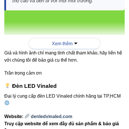
thọ cao và bền bỉ với mọi môi trường.”
Bảng so sánh các đèn âm sàn
VinaLED
Xem thêm
Giá và hình ảnh chỉ mang tính chất tham khảo, hãy liên hệ
SẢN
CÔNG
QUANG
CHUẨN
ỨN
PHẨM
SUẤT
THÔNG
BẢO VỆ
DỤN
với chúng tôi để báo giá cụ thể hơn.
Sân
Trân trọng cảm ơn
vườn
Đèn LED Vinaled
lối đi
chiế
Đại lý cung cấp đèn LED Vinaled chính hãng tại TP.HCM
1050-
V5UGF-
sáng
12W
1260
IP65/IP67
12 DMX
cảnh
lm
quan
Website:
denledvinaled.com
DM
Truy cập website để xem đầy đủ sản phẩm & báo giá