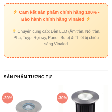
Thiết bị điện VIKI
Đèn led Skyled
Cam kết sản phẩm chính hãng 100% -
Bảo hành chính hãng Vinaled
Đèn led âm sàn VinaLED DMX V5UGF-12 12W
là giải
pháp chiếu sáng chuyên nghiệp, bền bỉ, tiết kiệm điện, phù
Chuyên cung cấp: Đèn LED (Âm trần, Nổi trần,
hợp cho chiếu sáng cảnh quan hiện đại cả trong nhà và
Pha, Tuýp, Rọi ray, Panel, Bulb) & Thiết bị chiếu
ngoài trời, đem lại trải nghiệm ánh sáng chất lượng cao
sáng Vinaled
với hiệu ứng DMX linh hoạt.
SẢN PHẨM TƯƠNG TỰ
-30%
-30%