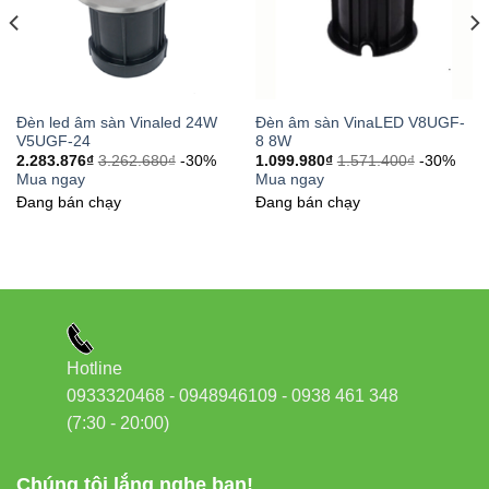
Đèn led âm sàn Vinaled 24W
Đèn âm sàn VinaLED V8UGF-
V5UGF-24
8 8W
2.283.876
₫
3.262.680
₫
-30%
1.099.980
₫
1.571.400
₫
-30%
Mua ngay
Mua ngay
Đang bán chạy
Đang bán chạy
Hotline
0933320468 - 0948946109 - 0938 461 348
(7:30 - 20:00)
Chúng tôi lắng nghe bạn!