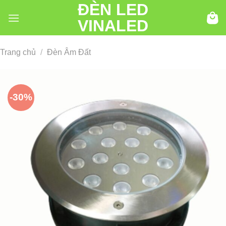
ĐÈN LED
Chuyển
đến
VINALED
nội
dung
Trang chủ
/
Đèn Âm Đất
-30%