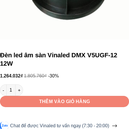
Đèn led âm sàn Vinaled DMX V5UGF-12
12W
1.264.032
₫
1.805.760
₫
-30%
Đèn led âm sàn Vinaled DMX V5UGF-12 12W số lượng
THÊM VÀO GIỎ HÀNG
Chat để được Vinaled tư vấn ngay (7:30 - 20:00)