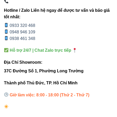
hiệu
ứng
Hotline / Zalo Liên hệ ngay để được tư vấn và báo giá
tốt nhất:
Sân
0933 320 468
vườn
V5UGF-
0948 946 109
3W
140 lm
IP67
lối đi
3
0938 461 348
điểm
nhấ
Hỗ trợ 24/7 | Chat Zalo trực tiếp
Lối đ
Địa Chỉ Showroom:
V4UGF-
40-50
chiế
1W
IP67
37C Đường Số 1, Phường Long Trường
1
lm
sáng
điểm
Thành phố Thủ Đức, TP. Hồ Chí Minh
Giờ làm việc: 8:00 - 18:00 (Thứ 2 - Thứ 7)
Sản phẩm liên quan
Đèn led Bulb Vinaled