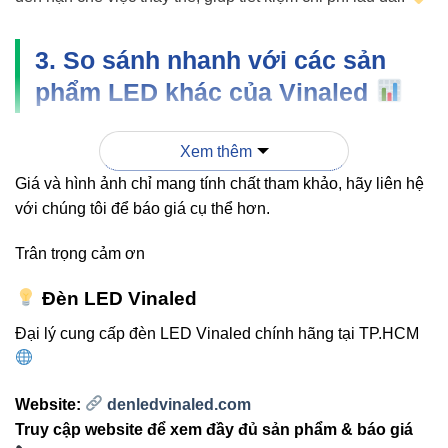
3. So sánh nhanh với các sản
phẩm LED khác của Vinaled
Xem thêm
TIÊU
V10DLF-
V8DLF-
V8DLF-15
CHÍ
9 9W
12 12W
15W
Giá và hình ảnh chỉ mang tính chất tham khảo, hãy liên hệ
với chúng tôi để báo giá cụ thể hơn.
Công
9W
12W
15W
suất
Trân trọng cảm ơn
Đèn LED Vinaled
720–
Quang
990
1350–1500
1320
Đại lý cung cấp đèn LED Vinaled chính hãng tại TP.HCM
thông
lumen
lumen
lumen
Website:
denledvinaled.com
Nhiệt
3000K–
3000K–
Truy cập website để xem đầy đủ sản phẩm & báo giá
độ
4000K
6500K
6500K