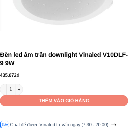
Đèn led âm trần downlight Vinaled V10DLF-
9 9W
435.672
₫
Đèn led âm trần downlight Vinaled V10DLF-9 9W số lượng
THÊM VÀO GIỎ HÀNG
Chat để được Vinaled tư vấn ngay (7:30 - 20:00)