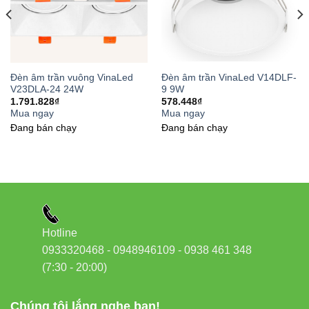
Phone/Zalo:
0933320468 – 0948946109 – 0938461348
Website:
Đèn led Vinaled
Đèn âm trần vuông VinaLed
Đèn âm trần VinaLed V14DLF-
V23DLA-24 24W
9 9W
1.791.828
₫
578.448
₫
Mua ngay
Mua ngay
Đang bán chạy
Đang bán chạy
Hotline
0933320468 - 0948946109 - 0938 461 348
(7:30 - 20:00)
Chúng tôi lắng nghe bạn!