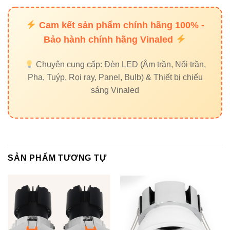
Cam kết sản phẩm chính hãng 100% -
6. Liên kết nội bộ & đối tác
Bảo hành chính hãng Vinaled
Đèn nổi trần Vinaled
Chuyên cung cấp: Đèn LED (Âm trần, Nổi trần,
Pha, Tuýp, Rọi ray, Panel, Bulb) & Thiết bị chiếu
Đèn ray nam châm Vinaled
sáng Vinaled
Đèn led pha Vinaled
Đối tác uy tín:
Thiết bị điện VIKI
|
Đèn led Skyled
SẢN PHẨM TƯƠNG TỰ
Liên hệ mua hàng chính hãng
Đèn led Vinaled
37C Street No. 1, Long Truong Ward, Thủ Đức City,
TP.HCM