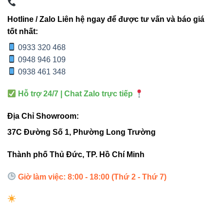
màu
Hotline / Zalo Liên hệ ngay để được tư vấn và báo giá
Phòng
Phòng
tốt nhất:
Văn
Ứng
khách,
khách, nhà
0933 320 468
phòng,
dụng
văn
hàng, văn
0948 946 109
nhà ở
phòng
phòng
0938 461 348
Tuổi
>30.000
>30.000
Hỗ trợ 24/7 | Chat Zalo trực tiếp
>30.000 giờ
thọ
giờ
giờ
Địa Chỉ Showroom:
37C Đường Số 1, Phường Long Trường
4. Hướng dẫn lắp đặt nhanh
Thành phố Thủ Đức, TP. Hồ Chí Minh
Đo kích thước khoét lỗ phù hợp với Ø90mm.
Giờ làm việc: 8:00 - 18:00 (Thứ 2 - Thứ 7)
Đi dây và kết nối với nguồn 220VAC 50Hz.
Gắn đèn cố định vào trần bằng các phụ kiện đi kèm.