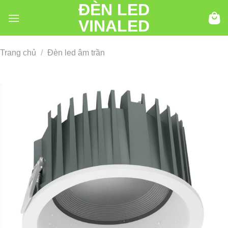
ĐÈN LED
Chuyển
đến
VINALED
nội
dung
Trang chủ
/
Đèn led âm trần