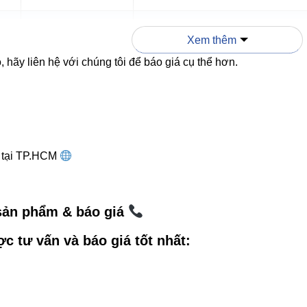
25.000 giờ
10.000-15.000 giờ
Xem thêm
 hãy liên hệ với chúng tôi để báo giá cụ thể hơn.
àu
80Ra
70Ra
AC220~240V
AC220V
g tại TP.HCM
g dẫn sử dụng & lắp đặt
0mm tại vị trí lắp đặt.
 sản phẩm & báo giá
ện áp AC220-240V đúng cực.
ợc tư vấn và báo giá tốt nhất:
n cố định, đảm bảo thẩm mỹ và an toàn.
n led panel Vinaled
hoặc
Đèn led tuýp Vinaled
để chiếu sáng