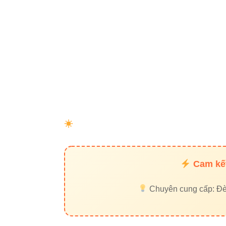
Đèn led bá
Đèn nhà x
Đối tác uy tín:
Thiết bị điện VIKI
Liên 
Đèn led Vinaled
37C Street No
Cam kết
Phone/Zalo:
0
Chuyên cung cấp: Đèn 
Website:
Đèn 