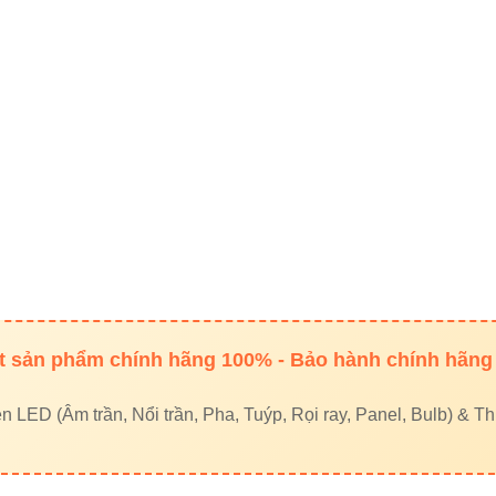
n nguyệt Vinaled
ưởng Vinaled
|
Đèn led Skyled
hệ mua hàng chính hãng
. 1, Long Trường Ward, Thủ Đức City, TP.HCM
 sản phẩm chính hãng 100% - Bảo hành chính hãng
933320468 – 0948946109 – 0938461348
LED (Âm trần, Nổi trần, Pha, Tuýp, Rọi ray, Panel, Bulb) & Thi
led Vinaled