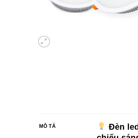
Đèn led
MÔ TẢ
chiếu sán