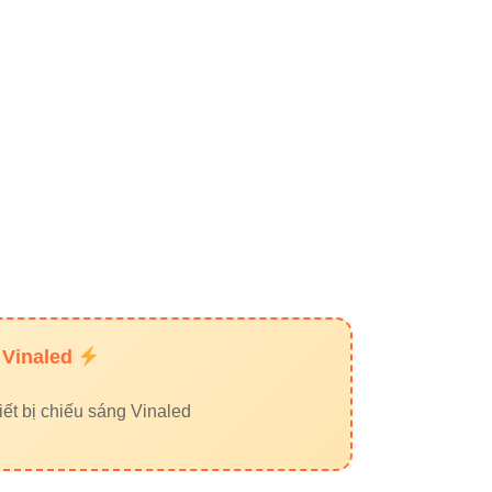
 Vinaled
ết bị chiếu sáng Vinaled