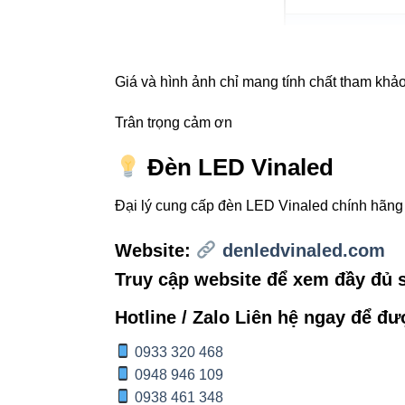
Tuổi thọ
Giá và hình ảnh chỉ mang tính chất tham khảo,
Chỉ số hoàn m
Trân trọng cảm ơn
Điện áp
Đèn LED Vinaled
Đại lý cung cấp đèn LED Vinaled chính hãn
4. Hướn
Website:
denledvinaled.com
Khoét lỗ Ø9
Truy cập website để xem đầy đủ
Kết nối đi
Hotline / Zalo Liên hệ ngay để đư
Lắp đặt đè
0933 320 468
Kết hợp
Đè
0948 946 109
0938 461 348