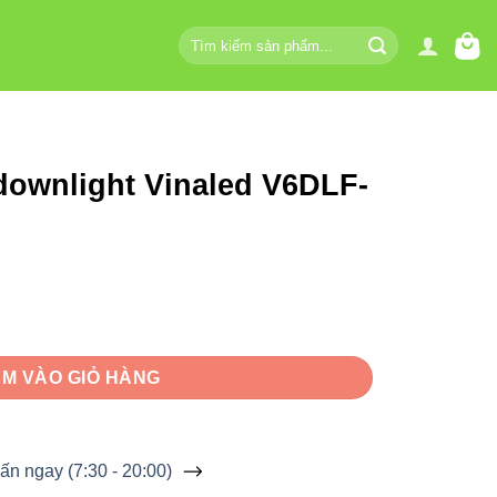
Tìm
kiếm:
downlight Vinaled V6DLF-
led V6DLF-9 9W số lượng
M VÀO GIỎ HÀNG
ấn ngay (7:30 - 20:00)