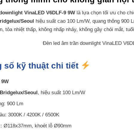
 downlight VinaLED V6DLF-9 9W
là lựa chọn tối ưu cho ch
ridgelux/Seoul
hiệu suất cao 100 Lm/W, quang thông 900 
ọn, tỏa nhiệt thấp, không nhấp nháy, không gây chói mắt, tuổ
 số kỹ thuật chi tiết
:
9W
Bridgelux/Seoul
, hiệu suất 100 Lm/W
ng: 900 Lm
àu: 3000K / 4200K / 6500K
c: Ø118x37mm, khoét lỗ Ø90mm