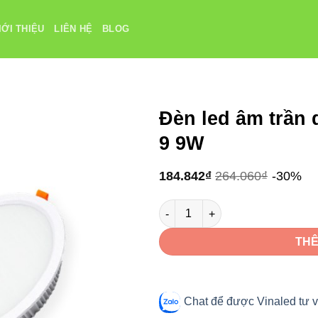
IỚI THIỆU
LIÊN HỆ
BLOG
Đèn led âm trần 
9 9W
184.842
₫
264.060
₫
-30%
Đèn led âm trần downlight Vina
THÊ
Chat để được Vinaled tư v