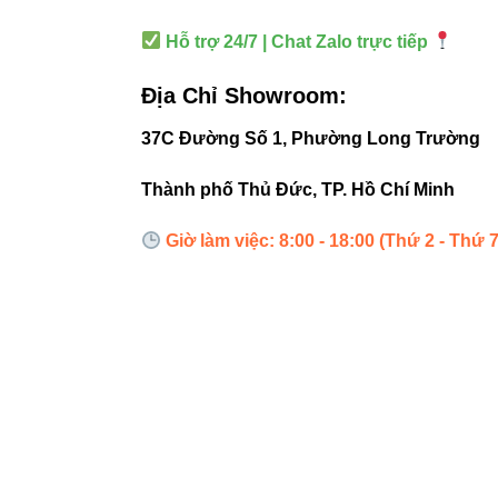
5. Ứng 
Hỗ trợ 24/7 | Chat Zalo trực tiếp
Địa Chỉ Showroom:
Chiếu sáng
37C Đường Số 1, Phường Long Trường
Trang trí 
Chiếu sáng
Thành phố Thủ Đức, TP. Hồ Chí Minh
Lắp đặt kế
Giờ làm việc: 8:00 - 18:00 (Thứ 2 - Thứ 7
Lời khuyên t
mềm mại, đầy
6. Liên 
Đèn led âm