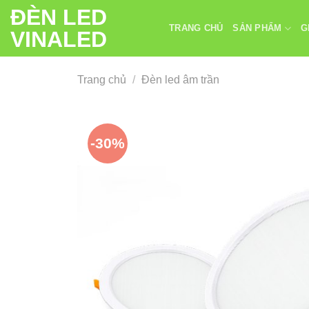
Chuyển
ĐÈN LED
đến
TRANG CHỦ
SẢN PHẨM
G
VINALED
nội
dung
Trang chủ
/
Đèn led âm trần
-30%