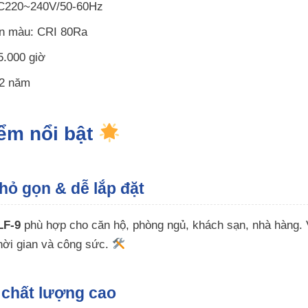
AC220~240V/50-60Hz
àn màu: CRI 80Ra
5.000 giờ
 2 năm
iểm nổi bật
hỏ gọn & dễ lắp đặt
LF-9
phù hợp cho căn hộ, phòng ngủ, khách sạn, nhà hàng. V
thời gian và công sức.
chất lượng cao