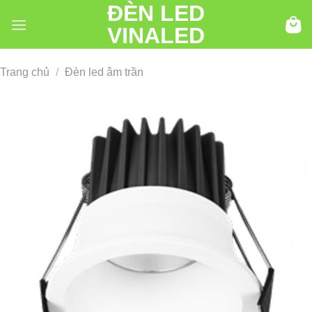
ĐÈN LED
Chuyển
đến
VINALED
nội
dung
Trang chủ
/
Đèn led âm trần