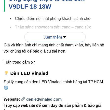
V9DLF-18 18W
Chiếu điểm nội thất phòng khách, sảnh chờ
Thắp sáng showroom thời trang – trang sức
Lắp cho cửa hàng mỹ phẩm để tôn màu sắc sản
Xem thêm
phẩm
Giá và hình ảnh chỉ mang tính chất tham khảo, hãy liên hệ
Dùng trong văn phòng, phòng họp để tạo ánh sáng
với chúng tôi để báo giá cụ thể hơn.
dịu mắt
Trân trọng cảm ơn
Lắp đặt cho nhà hàng, khách sạn, coffee shop
Đèn LED Vinaled
Bảng so sánh: V9DLF-18 vs đèn
Đại lý cung cấp đèn LED Vinaled chính hãng tại TP.HCM
downlight truyền thống
Website:
denledvinaled.com
DOWNLIGHT
Truy cập website để xem đầy đủ sản phẩm & báo giá
TIÊU
VINALED V9DLF-
TRUYỀN