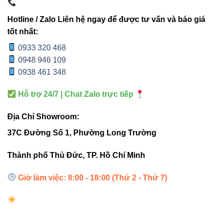
CHÍ
18 18W
THỐNG
Hotline / Zalo Liên hệ ngay để được tư vấn và báo giá
Hiệu
tốt nhất:
Cao – ánh sáng
suất
Trung bình
đồng đều, rõ nét
0933 320 468
sáng
0948 946 109
0938 461 348
Tản
Thân nhôm đúc –
Khá yếu
nhiệt
tản nhiệt nhanh
Hỗ trợ 24/7 | Chat Zalo trực tiếp
Địa Chỉ Showroom:
Chỉ số
70–75
80 hoặc 90
CRI
37C Đường Số 1, Phường Long Trường
Thành phố Thủ Đức, TP. Hồ Chí Minh
Độ bền
2–3 năm
4–6 năm
Giờ làm việc: 8:00 - 18:00 (Thứ 2 - Thứ 7)
Suy hao
ánh
Cao
Thấp
sáng