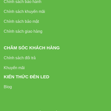
Chính sách bảo hành
External Links
Chính sách khuyến mãi
•
Thiết bị điện VIKI
Chính sách bảo mật
•
Đèn led Skyled
Chính sách giao hàng
Liên hệ báo giá – hỗ trợ kỹ thuật
CHĂM SÓC KHÁCH HÀNG
Địa chỉ: 37C, Đường Số 1, Phường Long Trường, TP. Thủ
Đức, TP. Hồ Chí Minh
Chính sách đổi trả
Hotline / Zalo: 0933320468 – 0948946109 – 0938461348
Khuyến mãi
Website:
Đèn led Vinaled
KIẾN THỨC ĐÈN LED
Blog