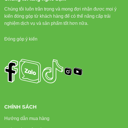
1. CRI 90 có cần thiết không?
Nếu bạn chiếu điểm trang trí, trưng bày sản phẩm hoặc
Chúng tôi luôn trân trọng và mong đợi nhận được mọi ý
yêu cầu màu sắc chân thực, CRI 90 là lựa chọn tối ưu.
kiến đóng góp từ khách hàng để có thể nâng cấp trải
nghiệm dịch vụ và sản phẩm tốt hơn nữa.
2. Đèn có phù hợp lắp phòng ngủ không?
Có, nên chọn ánh sáng 3000K để tạo cảm giác ấm áp, dễ
Đóng góp ý kiến
chịu.
3. Driver có bền không?
Driver theo đèn được thiết kế chuẩn, hoạt động ổn định,
giúp tăng tuổi thọ tổng thể của sản phẩm.
Internal Links
•
Đèn led âm trần Vinaled
CHÍNH SÁCH
•
Đèn led tuýp Vinaled
•
Đèn led rọi ray Vinaled
Hướng dẫn mua hàng