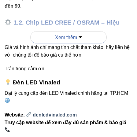
đến 90
.
1.2. Chip LED CREE / OSRAM – Hiệu
suất và độ bền vượt trội
Xem thêm
Giá và hình ảnh chỉ mang tính chất tham khảo, hãy liên hệ
Hai thương hiệu LED hàng đầu thế giới đảm bảo chất
với chúng tôi để báo giá cụ thể hơn.
lượng ánh sáng ổn định, hiệu suất cao và tuổi thọ lâu dài.
Trân trọng cảm ơn
115 lm/W
– Hiệu suất cao giúp giảm hao
Đèn LED Vinaled
phí điện năng và tiết kiệm chi phí vận
Đại lý cung cấp đèn LED Vinaled chính hãng tại TP.HCM
hành.
Website:
denledvinaled.com
1.3. Hỗ trợ nhiều chuẩn dimmer
Truy cập website để xem đầy đủ sản phẩm & báo giá
Đèn tương thích đa dạng hệ thống điều khiển: