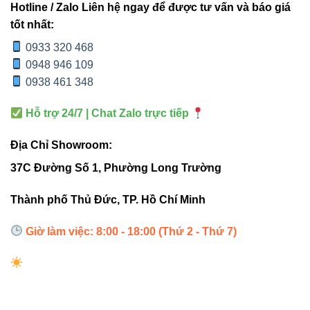
Hotline / Zalo Liên hệ ngay để được tư vấn và báo giá
tốt nhất:
Triac dimmer
0933 320 468
1-10V dimmer
0948 946 109
DALI dimmer
0938 461 348
Điều này giúp đèn dễ dàng tích hợp vào các kiến trúc
Hỗ trợ 24/7 | Chat Zalo trực tiếp
chiếu sáng chuyên nghiệp.
Địa Chỉ Showroom:
2. So sánh V12DLA-20 với đèn
37C Đường Số 1, Phường Long Trường
âm trần thông thường
Thành phố Thủ Đức, TP. Hồ Chí Minh
ĐÈN ÂM
Giờ làm việc: 8:00 - 18:00 (Thứ 2 - Thứ 7)
TIÊU
V12DLA-20
TRẦN
CHÍ
THƯỜNG
Chip
Chip No-
CREE / OSRAM
LED
name