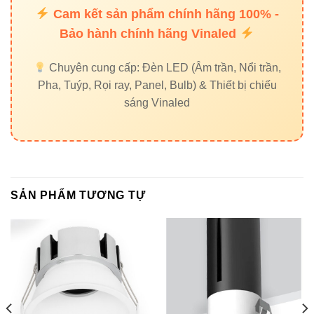
Cam kết sản phẩm chính hãng 100% -
Bảo hành chính hãng Vinaled
3.1. Lắp âm trần gọn gàng
Chuyên cung cấp: Đèn LED (Âm trần, Nổi trần,
Thiết kế nhỏ gọn, dễ thi công, phù hợp trần thạch cao, trần
Pha, Tuýp, Rọi ray, Panel, Bulb) & Thiết bị chiếu
gỗ hoặc trần nội thất hiện đại.
sáng Vinaled
3.2. Ứng dụng lý tưởng
Chiếu điểm sản phẩm thời trang
Chiếu tranh nghệ thuật
SẢN PHẨM TƯƠNG TỰ
Chiếu vật trang trí nội thất
Chiếu sáng showroom xe, thiết bị, công nghệ
Ánh sáng trung thực giúp không gian trở nên sang trọng và
chuyên nghiệp hơn.