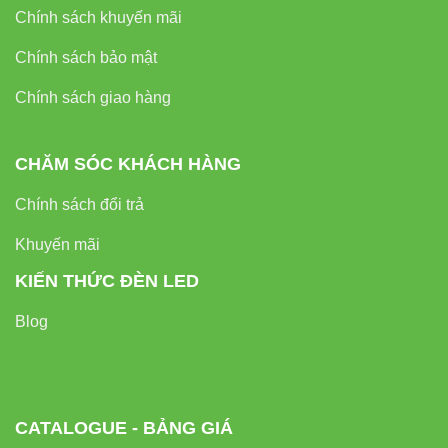
Chính sách khuyến mãi
Đèn led pha Vinaled
Chính sách bảo mật
Tất cả internal link đều dẫn đến những nhóm sản phẩm có
Chính sách giao hàng
mức liên quan cao, giúp Google đánh giá tốt cấu trúc
website.
CHĂM SÓC KHÁCH HÀNG
6. External Link – Tăng độ uy tín
Chính sách đổi trả
EEAT
Khuyến mãi
Thiết bị điện VIKI
KIẾN THỨC ĐÈN LED
Đèn led Skyled
Blog
7. Gợi ý CTA mạnh mẽ – Giúp
người dùng dễ đưa ra quyết định
CATALOGUE - BẢNG GIÁ