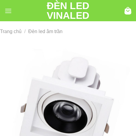
ĐÈN LED
Chuyển
đến
VINALED
nội
dung
Trang chủ
/
Đèn led âm trần