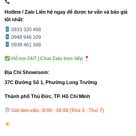
4000K
cảnh,
mặt
Hotline / Zalo Liên hệ ngay để được tư vấn và báo giá
tiền
tốt nhất:
0933 320 468
Sân
0948 946 109
700-
vườn,
V8UGF-
0938 461 348
8W
760 lm /
IP67
lối đi,
8
4000K
cảnh
Hỗ trợ 24/7 | Chat Zalo trực tiếp
quan
Địa Chỉ Showroom:
37C Đường Số 1, Phường Long Trường
Sản phẩm liên quan
Thành phố Thủ Đức, TP. Hồ Chí Minh
Đèn led Bulb Vinaled
Giờ làm việc: 8:00 - 18:00 (Thứ 2 - Thứ 7)
Đèn led âm trần Vinaled
Đèn nổi trần Vinaled
Đèn led tuýp Vinaled