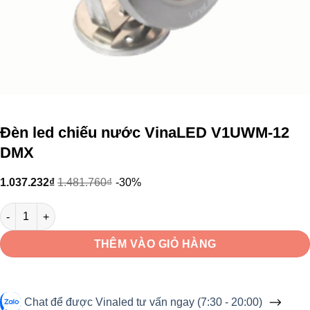
Đèn led chiếu nước VinaLED V1UWM-12
DMX
1.037.232
₫
1.481.760
₫
-30%
Đèn led chiếu nước VinaLED V1UWM-12 DMX số lượng
THÊM VÀO GIỎ HÀNG
Chat để được Vinaled tư vấn ngay (7:30 - 20:00)