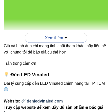
THÔNG
CHUẨN
SẢN
CÔNG
ỨNG
/ NHIỆT
BẢO
PHẨM
SUẤT
DỤNG
ĐỘ
VỆ
MÀU
Hồ bơ
đài
475-
phun
Xem thêm
510 lm /
nước,
Giá và hình ảnh chỉ mang tính chất tham khảo, hãy liên hệ
V1UWM-
12W
3000K-
IP68
quảng
với chúng tôi để báo giá cụ thể hơn.
12 DMX
6500K
trườn
& RGB
sân
Trân trọng cảm ơn
khấu
Đèn LED Vinaled
nước
Đại lý cung cấp đèn LED Vinaled chính hãng tại TP.HCM
Sân
vườn,
1080
lối đi,
Website:
denledvinaled.com
V1UGA-
9W
lm /
IP67
tiểu
Truy cập website để xem đầy đủ sản phẩm & báo giá
9