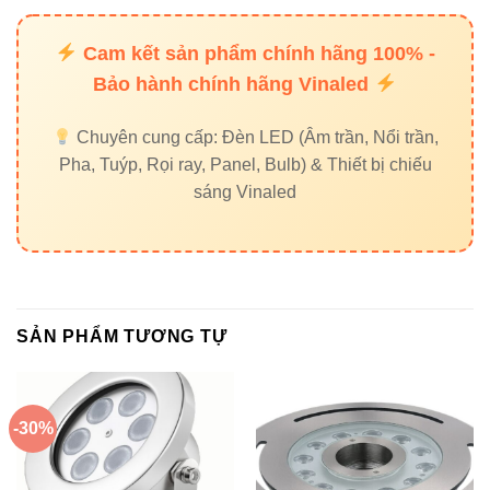
chọn tối ưu cho chiếu sáng nghệ thuật nước chuyên
nghiệp: bền bỉ, đẹp mắt, hiệu suất cao và dễ dàng tích hợp,
Cam kết sản phẩm chính hãng 100% -
mang lại hiệu ứng ánh sáng sống động và ấn tượng cho
Bảo hành chính hãng Vinaled
mọi công trình.
Chuyên cung cấp: Đèn LED (Âm trần, Nổi trần,
Pha, Tuýp, Rọi ray, Panel, Bulb) & Thiết bị chiếu
sáng Vinaled
SẢN PHẨM TƯƠNG TỰ
-30%