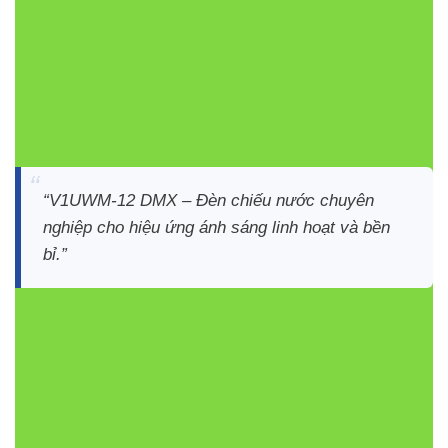
sân khấu nghệ thuật nước
Hiệu ứng ánh sáng linh hoạt nhờ điều khiển DMX
Thiết kế bền bỉ, chống nước tuyệt đối, chịu lực tốt
Dễ dàng tích hợp vào các công trình nghệ thuật
nước mà không phá vỡ bố cục
“V1UWM-12 DMX – Đèn chiếu nước chuyên
nghiệp cho hiệu ứng ánh sáng linh hoạt và bền
bỉ.”
Bảng so sánh đèn led dưới nước
VinaLED
QUANG