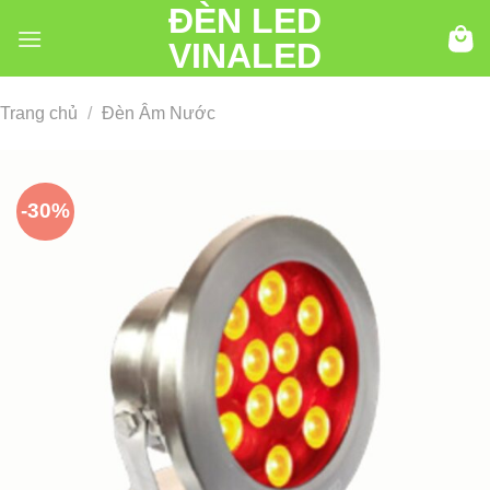
ĐÈN LED
Chuyển
đến
VINALED
nội
dung
Trang chủ
/
Đèn Âm Nước
-30%