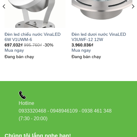
Đèn led chiếu nước VinaLED
Đèn led dươi nước VinaLED
6W V1UWM-6
V3UWF-12 12W
697.032
₫
995.760
₫
-30%
3.960.036
₫
Mua ngay
Mua ngay
Đang bán chạy
Đang bán chạy
Hotline
0933320468 - 0948946109 - 0938 461 348
(7:30 - 20:00)
Chúng tôi lắng nghe bạn!