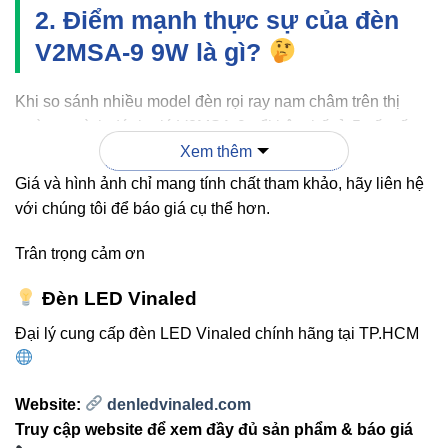
2. Điểm mạnh thực sự của đèn
V2MSA-9 9W là gì?
Khi so sánh nhiều model đèn rọi ray nam châm trên thị
trường, mình đánh giá V2MSA-9 nổi bật nhất ở 5 yếu tố
Xem thêm
dưới đây:
Giá và hình ảnh chỉ mang tính chất tham khảo, hãy liên hệ
Tối ưu chiếu sáng điểm
: góc chiếu hội tụ tốt, làm
với chúng tôi để báo giá cụ thể hơn.
nổi bật sản phẩm.
Trân trọng cảm ơn
Ánh sáng trung thực
: sử dụng LED Cree – chất
lượng ánh sáng ổn định, hạn chế sai lệch màu.
Đèn LED Vinaled
Lắp đặt nhanh
: chỉ cần đưa đèn lên ray là hít nam
Đại lý cung cấp đèn LED Vinaled chính hãng tại TP.HCM
châm và cấp nguồn ngay.
Độ bền cao
: thân nhôm nguyên khối giúp tản nhiệt
tốt.
Website:
denledvinaled.com
Truy cập website để xem đầy đủ sản phẩm & báo giá
Tương thích nhiều hệ ray nam châm
: phù hợp