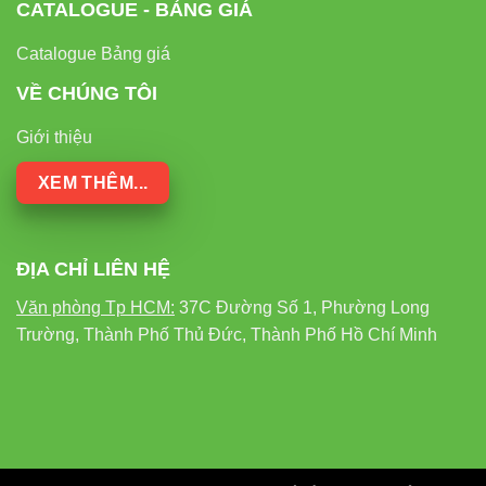
CATALOGUE - BẢNG GIÁ
Nếu bạn đang cần một mẫu đèn rọi ray nam châm:
Catalogue Bảng giá
Đẹp – sang – tối giản
VỀ CHÚNG TÔI
Ánh sáng chân thật
Xoay nhiều góc
Giới thiệu
Bền – tản nhiệt tốt
XEM THÊM...
Lắp đặt nhanh
Thì
VinaLED V2MSA-9 9W
là lựa chọn cực kỳ phù hợp,
ĐỊA CHỈ LIÊN HỆ
đặc biệt cho showroom và các không gian trưng bày cần
ánh sáng chất lượng cao.
Văn phòng Tp HCM:
37C Đường Số 1, Phường Long
Trường, Thành Phố Thủ Đức, Thành Phố Hồ Chí Minh
Liên hệ VinaLED