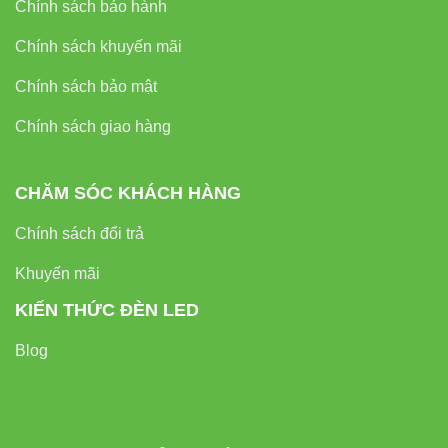
Chính sách bảo hành
Chính sách khuyến mãi
7. Liên kết ngoài (External Links)
Chính sách bảo mật
— tăng tín hiệu EEAT
Chính sách giao hàng
Nếu bạn muốn tham khảo thêm các mẫu thiết bị điện và
đèn cao cấp khác, có thể xem tại:
CHĂM SÓC KHÁCH HÀNG
Thiết bị điện VIKI
Chính sách đổi trả
Đèn led Skyled
Khuyến mãi
KIẾN THỨC ĐÈN LED
8. Kết luận — Có nên dùng
Blog
V2MSA-9 9W cho dự án của bạn?