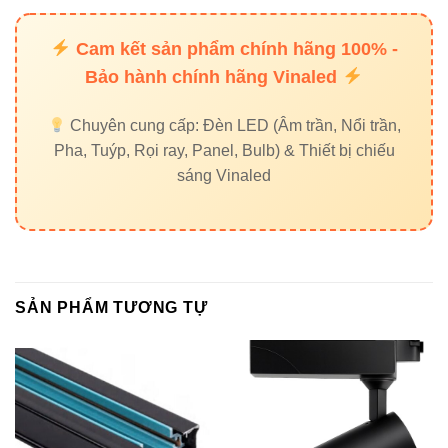
Cam kết sản phẩm chính hãng 100% -
4. Ứng dụng thực tế – những
Bảo hành chính hãng Vinaled
không gian sử dụng V2MSA-9
Chuyên cung cấp: Đèn LED (Âm trần, Nổi trần,
đẹp nhất
Pha, Tuýp, Rọi ray, Panel, Bulb) & Thiết bị chiếu
sáng Vinaled
Nhờ chất lượng ánh sáng tốt, đèn được sử dụng nhiều
trong các công trình:
Showroom xe máy, ô tô, nội thất
Cửa hàng thời trang, mỹ phẩm
SẢN PHẨM TƯƠNG TỰ
Nhà hàng – cafe phong cách tối giản
Nhà phố – biệt thự – phòng khách cao cấp
Khu trưng bày sản phẩm – gallery nghệ thuật