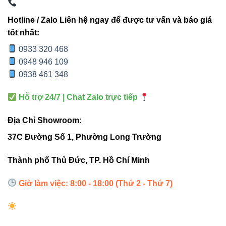
showroom, shop quần áo, cửa hàng mỹ phẩm, spa,
villa.
Hotline / Zalo Liên hệ ngay để được tư vấn và báo giá
tốt nhất:
0933 320 468
“Với 9W nhưng hiệu quả chiếu sáng tương
0948 946 109
đương các mẫu 12W cũ – nhờ LED Cree
0938 461 348
hiệu suất cao.”
Hỗ trợ 24/7 | Chat Zalo trực tiếp
Địa Chỉ Showroom:
37C Đường Số 1, Phường Long Trường
3. Bảng so sánh — V2MSA-9 9W
khác gì so với đèn rọi ray nam
Thành phố Thủ Đức, TP. Hồ Chí Minh
châm thường?
Giờ làm việc: 8:00 - 18:00 (Thứ 2 - Thứ 7)
TIÊU
V2MSA-9
ĐÈN RAY NAM CHÂM
CHÍ
9W
PHỔ THÔNG