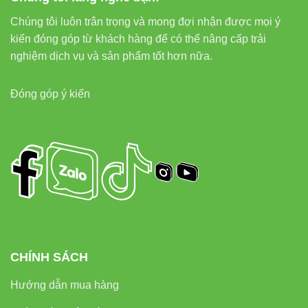
tiếp – không cần adapter, không cần đấu dây phức tạp.
Chúng tôi luôn trân trọng và mong đợi nhận được mọi ý
kiến đóng góp từ khách hàng để có thể nâng cấp trải
nghiệm dịch vụ và sản phẩm tốt hơn nữa.
6. Hệ thống liên kết nội bộ —
giúp người đọc di chuyển giữa
Đóng góp ý kiến
các sản phẩm liên quan
Trong hệ thống chiếu sáng nam châm, V2MSA-9 thường
lắp cùng với:
Đèn led âm trần Vinaled
Đèn ray nam châm Vinaled
Đèn led rọi ray Vinaled
CHÍNH SÁCH
Đèn led panel Vinaled
Hướng dẫn mua hàng
Đây là cách tối ưu SEO Onpage: dùng internal links điều
hướng giữa các danh mục liên quan một cách tự nhiên.