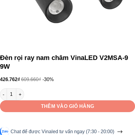
Đèn rọi ray nam châm VinaLED V2MSA-9
9W
426.762
₫
609.660
₫
-30%
Đèn rọi ray nam châm VinaLED V2MSA-9 9W số lượng
THÊM VÀO GIỎ HÀNG
Chat để được Vinaled tư vấn ngay (7:30 - 20:00)