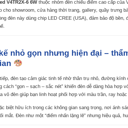
aled V4TR2X-6 6W
thuộc nhóm đèn chiếu điểm cao cấp của V
cho showroom, cửa hàng thời trang, gallery, quầy trưng bà
Dòng đèn này dùng chip LED CREE (USA), đảm bảo độ bền, độ
hể.
t kế nhỏ gọn nhưng hiện đại – th
ian
 tiếp, đèn tạo cảm giác tinh tế nhờ thân trụ nhỏ, đường kính
ng cách “gọn – sạch – sắc nét” khiến đèn dễ dàng hòa hợp v
a vỏ đèn giúp bạn linh hoạt phối hợp với màu trần, ray hoặ
c biệt hữu ích trong các không gian sang trọng, nơi ánh sán
ối mắt. Đèn như một “điểm nhấn lặng lẽ” nhưng hiệu quả, h