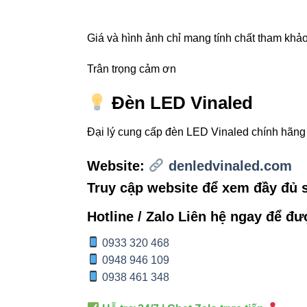
Bên trong đèn là 
trong suốt vòng đ
Giá và hình ảnh chỉ mang tính chất tham khảo,
lợi thế cực lớn c
Trân trọng cảm ơn
Chuẩn bảo vệ
IP4
Đèn LED Vinaled
các vật phẩm trư
Đại lý cung cấp đèn LED Vinaled chính hãn
Website:
denledvinaled.com
5. Ứng d
Truy cập website để xem đầy đủ
huống
Hotline / Zalo Liên hệ ngay để đư
Đèn rọi ray V4T
0933 320 468
đây là những khô
0948 946 109
0938 461 348
Showroom n