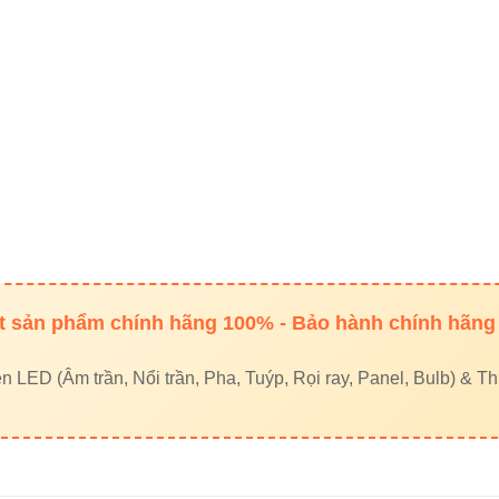
3000K / 4000K / 6500K
Ø39 x 110 mm
24°
80/90
>30.000 giờ
 sản phẩm chính hãng 100% - Bảo hành chính hãng
IP40
LED (Âm trần, Nổi trần, Pha, Tuýp, Rọi ray, Panel, Bulb) & Thi
ánh nhanh: V4TR2X-6 6W có gì hơn