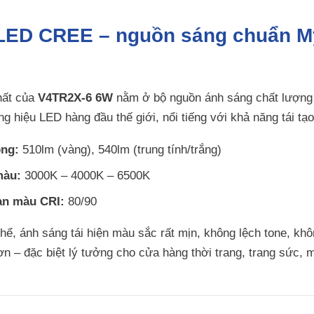
 LED CREE – nguồn sáng chuẩn Mỹ
hất của
V4TR2X-6 6W
nằm ở bộ nguồn ánh sáng chất lượng
g hiệu LED hàng đầu thế giới, nổi tiếng với khả năng tái tạo
ng:
510lm (vàng), 540lm (trung tính/trắng)
màu:
3000K – 4000K – 6500K
àn màu CRI:
80/90
 thể, ánh sáng tái hiện màu sắc rất mịn, không lệch tone, k
ơn – đặc biệt lý tưởng cho cửa hàng thời trang, trang sức,