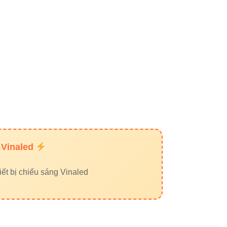
 Vinaled
ết bị chiếu sáng Vinaled
 các dòng rọi ray phổ