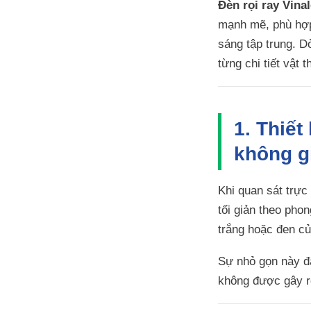
Đèn rọi ray Vin
mạnh mẽ, phù hợp 
sáng tập trung. 
từng chi tiết vật t
1. Thiế
không g
Khi quan sát trực
tối giản theo pho
trắng hoặc đen củ
Sự nhỏ gọn này đặ
không được gây r