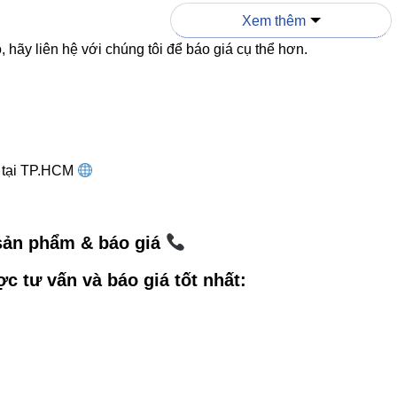
Xem thêm
hệ thống tản nhiệt nhôm đúc nguyên khối, đảm bảo nhiệt lượ
ời trên
30.000 giờ
. Tính từ thời điểm lắp đặt, bạn có thể 
 hãy liên hệ với chúng tôi để báo giá cụ thể hơn.
ho doanh nghiệp.
0
giúp chống bụi thông thường trong nhà, phù hợp lắp đặt ở 
ng bày.
g tại TP.HCM
ụng thực tế – Đèn nhỏ nhưng linh
 sản phẩm & báo giá
ợc tư vấn và báo giá tốt nhất:
R2X-6 6W
là lựa chọn tối ưu khi bạn cần ánh sáng tập trun
ng gian đèn phát huy sức mạnh:
ội thất – chiếu điểm đồ décor, tượng, mẫu vật.