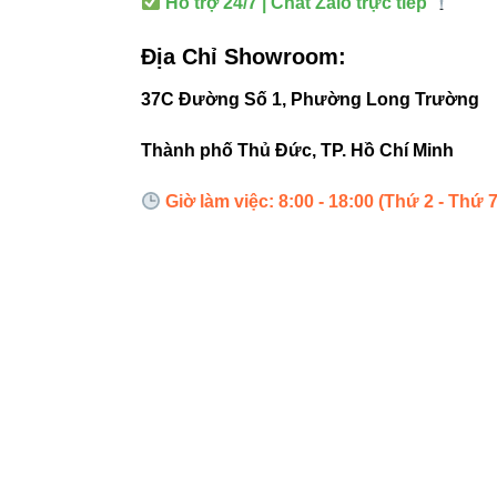
Cửa hàng t
Hỗ trợ 24/7 | Chat Zalo trực tiếp
Gallery ng
Địa Chỉ Showroom:
Quầy bar –
37C Đường Số 1, Phường Long Trường
Spa/clinic
Thành phố Thủ Đức, TP. Hồ Chí Minh
Giờ làm việc: 8:00 - 18:00 (Thứ 2 - Thứ 7
6. Bảng 
THÔNG SỐ
Công suất
Chip LED
Quang thông