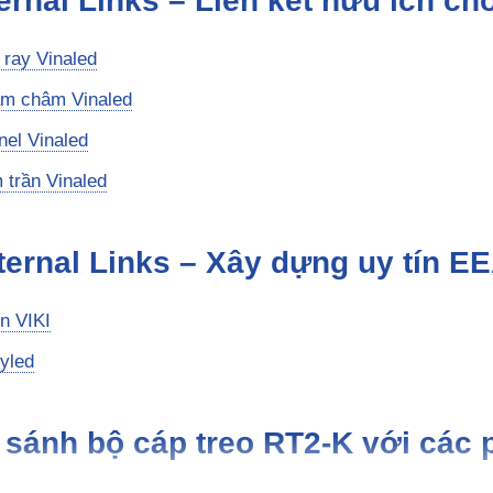
ternal Links – Liên kết hữu ích c
 ray Vinaled
am châm Vinaled
nel Vinaled
 trần Vinaled
ternal Links – Xây dựng uy tín E
ện VIKI
yled
 sánh bộ cáp treo RT2-K với các 