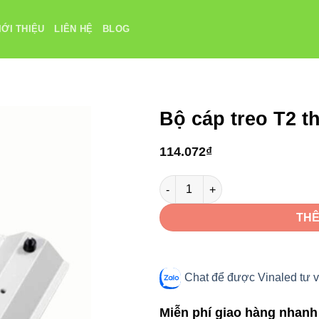
IỚI THIỆU
LIÊN HỆ
BLOG
Bộ cáp treo T2 t
114.072
₫
Bộ cáp treo T2 thanh ray Vinale
THÊ
Chat để được Vinaled tư v
Miễn phí giao hàng nhanh