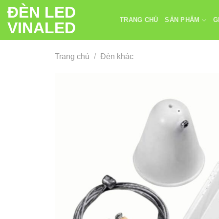
Chuyển
ĐÈN LED
đến
TRANG CHỦ
SẢN PHẨM
G
VINALED
nội
dung
Trang chủ
/
Đèn khác