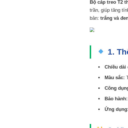
Bộ cáp treo T2 
trần, giúp tăng t
bản:
trắng và đe
1. Th
Chiều dài 
Màu sắc:
T
Công dụn
Bảo hành:
Ứng dụng