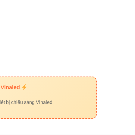
 Vinaled
ết bị chiếu sáng Vinaled