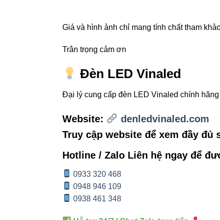
TIÊU CHÍ
Giá và hình ảnh chỉ mang tính chất tham khảo,
Chiều dài dây
Trân trọng cảm ơn
Màu sắc
Đèn LED Vinaled
Công dụng
Đại lý cung cấp đèn LED Vinaled chính hãn
Website:
denledvinaled.com
Bảo hành
Truy cập website để xem đầy đủ
Hotline / Zalo Liên hệ ngay để đư
7. Li
0933 320 468
0948 946 109
Đèn led Vinaled
0938 461 348
Phone/Zalo:
0933
Địa chỉ: 37C S