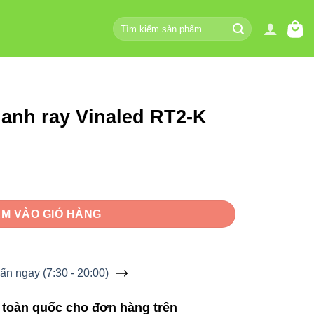
Tìm
kiếm:
hanh ray Vinaled RT2-K
d RT2-K số lượng
M VÀO GIỎ HÀNG
ấn ngay (7:30 - 20:00)
 toàn quốc cho đơn hàng trên