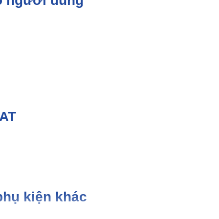
ho người dùng
EAT
phụ kiện khác