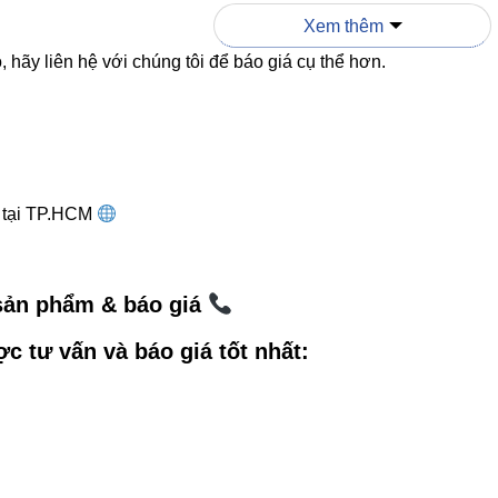
Xem thêm
RT2-K
RT1-K
RT3-K
 hãy liên hệ với chúng tôi để báo giá cụ thể hơn.
1m
0.5m
1.5m
Trắng / Đen
Trắng
Đen
Treo thanh ray
Treo thanh ray
Treo thanh ray + 
g tại TP.HCM
2 năm
1 năm
2 năm
 sản phẩm & báo giá
ợc tư vấn và báo giá tốt nhất:
ên hệ mua hàng
320468 – 0948946109 – 0938461348
treet No. 1, Long Truong Ward, Thu Duc City, Ho Chi Minh C