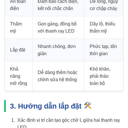
An toàn
Đảm bảo cách điện,
Dễ lỏng, nguy
điện
kết nối chắc chắn
cơ chập cháy
Thẩm
Gọn gàng, đồng bộ
Dây lộ, thiếu
mỹ
với thanh ray LED
thẩm mỹ
Nhanh chóng, đơn
Phức tạp, tốn
Lắp đặt
giản
thời gian
Khả
Khó khăn,
Dễ dàng thêm hoặc
năng
phải tháo
chỉnh sửa hệ thống
mở rộng
toàn bộ
3. Hướng dẫn lắp đặt
Xác định vị trí cần tạo góc chữ L giữa hai thanh ray
LED.