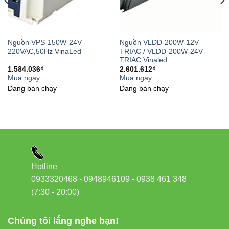
đáp ứng yêu cầu kỹ thuật cho cả dự án nhỏ lẫn công trình
lớn.
Liên hệ mua hàng chính hãng:
Nguồn VPS-150W-24V
Nguồn VLDD-200W-12V-
220VAC,50Hz VinaLed
TRIAC / VLDD-200W-24V-
Đèn led Vinaled
TRIAC Vinaled
Phone/Zalo:
0933320468 – 0948946109 – 0938 461
1.584.036
₫
2.601.612
₫
Mua ngay
Mua ngay
348
Đang bán chạy
Đang bán chạy
Địa chỉ:
37C Street No. 1, Long Trường Ward, Thủ
Đức City, Ho Chi Minh City
Hotline
0933320468 - 0948946109 - 0938 461 348
(7:30 - 20:00)
Chúng tôi lắng nghe bạn!