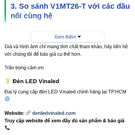
3. So sánh V1MT26-T với các đầu
nối cùng hệ
LOẠI
KHẢ NĂNG MỞ
Xem thêm
CÔNG DỤNG
ĐẦU NỐI
RỘNG
Giá và hình ảnh chỉ mang tính chất tham khảo, hãy liên hệ
với chúng tôi để báo giá cụ thể hơn.
V1MT26-
Nối 3 hướng
Cao – tạo nhánh
T
(hình T)
phụ linh hoạt
Trân trọng cảm ơn
V1MT26-
Nối góc
Trung bình – rẽ 1
Đèn LED Vinaled
L3
vuông chữ L
hướng
Đại lý cung cấp đèn LED Vinaled chính hãng tại TP.HCM
V1MT26-
Nối thẳng 2
Thấp – chỉ kéo dài
I
thanh ray
đường ray
Website:
denledvinaled.com
Truy cập website để xem đầy đủ sản phẩm & báo giá
4. Cách lắp đặt đúng chuẩn kỹ