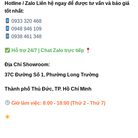
Hotline / Zalo Liên hệ ngay để được tư vấn và báo giá
thuật
tốt nhất:
0933 320 468
Xác định điểm cần chia nhánh trên hệ ray nam
0948 946 109
châm.
0938 461 348
Cố định thanh ray thứ nhất và gắn đầu nối chữ T
vào đầu ray.
Hỗ trợ 24/7 | Chat Zalo trực tiếp
Tiếp tục gắn hai thanh ray còn lại vào hai nhánh còn
Địa Chỉ Showroom:
lại của đầu nối.
37C Đường Số 1, Phường Long Trường
Kiểm tra độ khít và độ tiếp xúc điện trước khi cấp
nguồn.
Thành phố Thủ Đức, TP. Hồ Chí Minh
Lưu ý:
Không nên ép quá mạnh để tránh cong tiếp
Giờ làm việc: 8:00 - 18:00 (Thứ 2 - Thứ 7)
điểm, nhưng cũng không để khe hở gây mất tiếp xúc điện.
5. Ứng dụng thực tế trong công
trình chiếu sáng