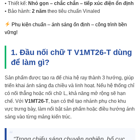
• Thiết kế:
Nhỏ gọn – chắc chắn – tiếp xúc điện ổn định
• Bảo hành:
2 năm
theo tiêu chuẩn Vinaled
Phụ kiện chuẩn – ánh sáng ổn định – công trình bền
vững!
1. Đầu nối chữ T V1MT26-T dùng
để làm gì?
Sản phẩm được tạo ra để chia hệ ray thành 3 hướng, giúp
triển khai ánh sáng đa chiều và linh hoạt. Nếu hệ thống chỉ
có nối thẳng hoặc nối chữ L, khả năng mở rộng sẽ hạn
chế. Với
V1MT26-T
, bạn có thể tạo nhánh phụ cho khu
vực trưng bày, làm nổi bật sản phẩm hoặc điều hướng ánh
sáng vào từng mảng kiến trúc.
“Trong chiếu sáng chuyên nghiệp, bố cục