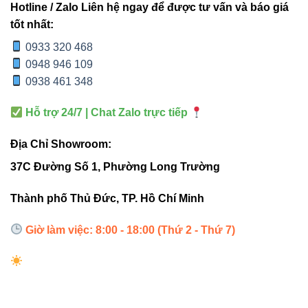
5. Sản phẩm liên quan
Hotline / Zalo Liên hệ ngay để được tư vấn và báo giá
tốt nhất:
Đèn led âm trần Vinaled
0933 320 468
Đèn nổi trần Vinaled
0948 946 109
0938 461 348
Đèn led panel Vinaled
Đèn led Bulb Vinaled
Hỗ trợ 24/7 | Chat Zalo trực tiếp
Địa Chỉ Showroom:
6. Tham khảo nhà cung cấp uy
37C Đường Số 1, Phường Long Trường
tín
Thành phố Thủ Đức, TP. Hồ Chí Minh
Thiết bị điện VIKI
Giờ làm việc: 8:00 - 18:00 (Thứ 2 - Thứ 7)
Đèn led Skyled
7. Liên hệ mua hàng và tư vấn