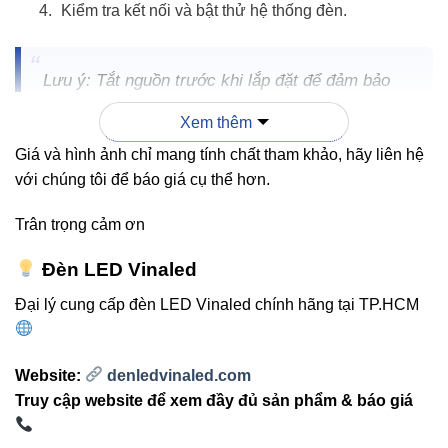
Kiểm tra kết nối và bật thử hệ thống đèn.
Lưu ý: Tắt nguồn trước khi lắp đặt để đảm bảo
an toàn tuyệt đối.
Xem thêm
Giá và hình ảnh chỉ mang tính chất tham khảo, hãy liên hệ
với chúng tôi để báo giá cụ thể hơn.
4. Ứng dụng thực tế
Trân trọng cảm ơn
Mở rộng hệ thống chiếu sáng thanh ray cho
showroom, cửa hàng, trung tâm thương mại.
Đèn LED Vinaled
Dễ dàng bố trí ánh sáng đồng đều và chuyên
Đại lý cung cấp đèn LED Vinaled chính hãng tại TP.HCM
nghiệp.
Đảm bảo nguồn điện ổn định, tránh gián đoạn hệ
Website:
denledvinaled.com
thống chiếu sáng.
Truy cập website để xem đầy đủ sản phẩm & báo giá