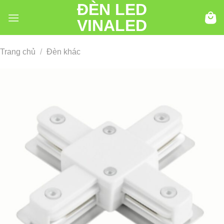
ĐÈN LED
Chuyển
đến
VINALED
nội
dung
Trang chủ
/
Đèn khác