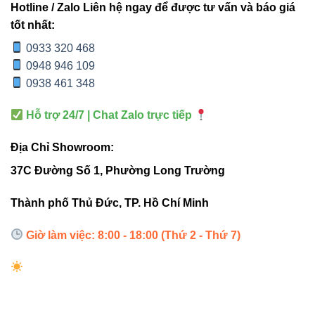
Hotline / Zalo Liên hệ ngay để được tư vấn và báo giá
4. Ứng dụng thực tế
tốt nhất:
0933 320 468
Sử dụng trong hệ thống chiếu sáng nội thất cần bố
0948 946 109
trí thanh ray LED thành chữ X.
0938 461 348
Phù hợp cho
showroom, cửa hàng, phòng trưng
Hỗ trợ 24/7 | Chat Zalo trực tiếp
bày, trung tâm thương mại
hoặc văn phòng.
Kết hợp với các sản phẩm khác như
Đèn led Bulb
Địa Chỉ Showroom:
Vinaled
,
Đèn led âm trần Vinaled
,
Đèn nhà xưởng
37C Đường Số 1, Phường Long Trường
Vinaled
để tạo hệ thống chiếu sáng linh hoạt và
đồng bộ.
Thành phố Thủ Đức, TP. Hồ Chí Minh
Giờ làm việc: 8:00 - 18:00 (Thứ 2 - Thứ 7)
5. Mua hàng và liên hệ
Bạn có thể đặt mua
Đầu nối chữ X 4 dây RT4-X Vinaled
tại
Đèn led Vinaled
hoặc liên hệ qua hotline/Zalo: 0933
320 468 – 0948 946 109 – 0938 461 348. Showroom: 37C,