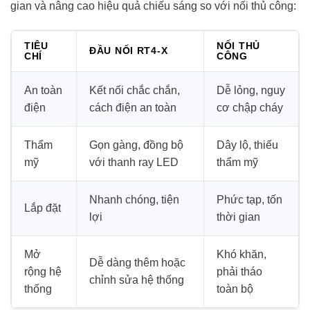
gian và nâng cao hiệu quả chiếu sáng so với nối thủ công:
TIÊU
NỐI THỦ
ĐẦU NỐI RT4-X
CHÍ
CÔNG
An toàn
Kết nối chắc chắn,
Dễ lỏng, nguy
điện
cách điện an toàn
cơ chập cháy
Thẩm
Gọn gàng, đồng bộ
Dây lộ, thiếu
mỹ
với thanh ray LED
thẩm mỹ
Nhanh chóng, tiện
Phức tạp, tốn
Lắp đặt
lợi
thời gian
Mở
Khó khăn,
Dễ dàng thêm hoặc
rộng hệ
phải tháo
chỉnh sửa hệ thống
thống
toàn bộ