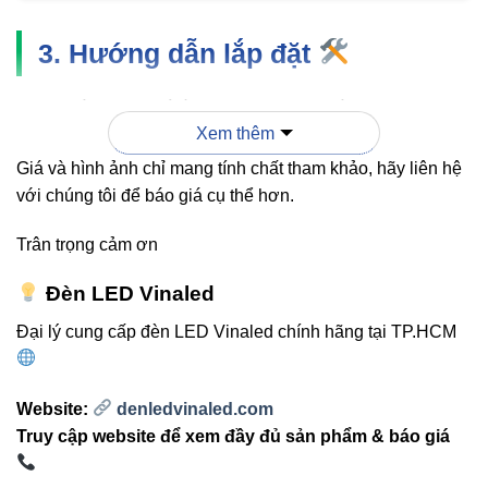
3. Hướng dẫn lắp đặt
Xác định vị trí cần tạo chữ X giữa các thanh ray
Xem thêm
LED.
Giá và hình ảnh chỉ mang tính chất tham khảo, hãy liên hệ
Đặt đầu nối RT4-X vào vị trí, đảm bảo các dây điện
với chúng tôi để báo giá cụ thể hơn.
khớp đúng cực.
Siết chặt các mối nối và kiểm tra chắc chắn trước
Trân trọng cảm ơn
khi cấp nguồn.
Đèn LED Vinaled
Bật nguồn và kiểm tra ánh sáng để đảm bảo kết nối
hoàn chỉnh.
Đại lý cung cấp đèn LED Vinaled chính hãng tại TP.HCM
Lưu ý:
Ngắt nguồn điện trước khi lắp đặt để đảm
Website:
denledvinaled.com
bảo an toàn tuyệt đối.
Truy cập website để xem đầy đủ sản phẩm & báo giá