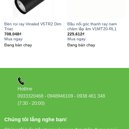
Đèn rọi ray Vinaled V5TR2 Dim
Đầu nối góc thanh ray nam
Triac
châm lắp âm V1MT20-RL1
708.048
₫
225.612
₫
Mua ngay
Mua ngay
Đang bán chạy
Đang bán chạy
Hotline
0933320468 - 0948946109 - 0938 461 348
(7:30 - 20:00)
Chúng tôi lắng nghe bạn!