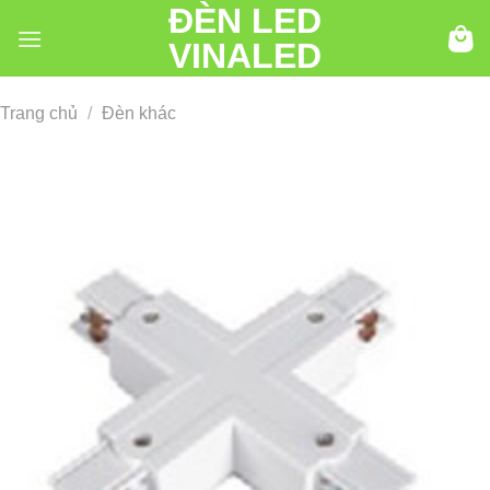
ĐÈN LED
Chuyển
đến
VINALED
nội
dung
Trang chủ
/
Đèn khác