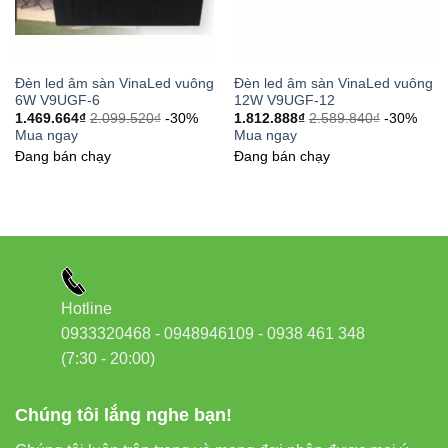
có thể tham khảo:
Đèn led Bulb Vinaled
,
Đèn led âm trần
Vinaled
,
Đèn nhà xưởng Vinaled
,
Đèn led pha Vinaled
.
Đèn led âm sàn VinaLed vuông
Đèn led âm sàn VinaLed vuông
6W V9UGF-6
12W V9UGF-12
1.469.664
₫
2.099.520
₫
-30%
1.812.888
₫
2.589.840
₫
-30%
Mua ngay
Mua ngay
Lý do chọn VinaLED
Đang bán chạy
Đang bán chạy
Chất lượng đèn:
Chip LED CREE USA, quang
thông mạnh mẽ, CRI cao
Độ bền và chống chịu:
IP65, thân nhôm, mặt kính
cường lực
Hotline
Đa dạng lựa chọn:
Góc chiếu và ánh sáng đa dạng
0933320468 - 0948946109 - 0938 461 348
Tiết kiệm chi phí:
Tuổi thọ lâu dài, tiêu thụ điện
(7:30 - 20:00)
năng thấp
Dễ dàng bảo trì:
Lắp đặt đơn giản, dễ vệ sinh
Chúng tôi lắng nghe bạn!