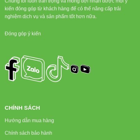
Chúng tôi luôn trân trọng và mong đợi nhận được mọi ý
Liên hệ & hỗ trợ
kiến đóng góp từ khách hàng để có thể nâng cấp trải
nghiệm dịch vụ và sản phẩm tốt hơn nữa.
Phone/Zalo:
0933320468 – 0948946109 – 0938 461
348
Đóng góp ý kiến
Địa chỉ:
37C Street No. 1, Long Truong Ward, Thu Duc
City, Ho Chi Minh City
Đèn led Vinaled
Tham khảo thêm nguồn uy tín
Thiết bị điện VIKI
CHÍNH SÁCH
Đèn led Skyled
Hướng dẫn mua hàng
Đèn led Vinaled
Chính sách bảo hành