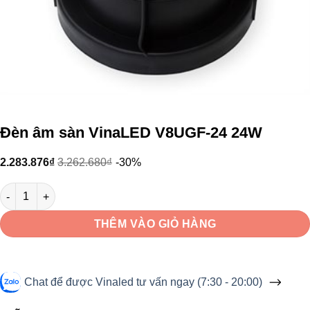
Đèn âm sàn VinaLED V8UGF-24 24W
2.283.876
₫
3.262.680
₫
-30%
Đèn âm sàn VinaLED V8UGF-24 24W số lượng
THÊM VÀO GIỎ HÀNG
Chat để được Vinaled tư vấn ngay (7:30 - 20:00)