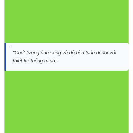
điểm nhấn kiến trúc
Ưu điểm nổi bật của đèn âm
sàn V8UGF-24
“Chất lượng ánh sáng và độ bền luôn đi đôi với
thiết kế thông minh.”
Độ bền cao:
Thân nhôm chắc chắn, mặt kính
cường lực chịu lực tốt, chống oxy hóa và môi
trường khắc nghiệt.
Chiếu sáng hiệu quả:
Quang thông mạnh, góc
chiếu linh hoạt, ánh sáng trung thực nhờ CRI ≥ 80.
Tiết kiệm năng lượng:
Chip LED chất lượng cao
giúp tiết kiệm điện, tuổi thọ >30.000 giờ.