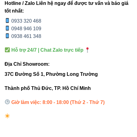
24
2640lm
Hotline / Zalo Liên hệ ngay để được tư vấn và báo giá
kiến
tốt nhất:
trúc
0933 320 468
ngoài
0948 946 109
trời
0938 461 348
Chiếu
Hỗ trợ 24/7 | Chat Zalo trực tiếp
sáng
mạnh,
Địa Chỉ Showroom:
V8UGF-
3000-
30W
5°-45°
cảnh
30
3100lm
37C Đường Số 1, Phường Long Trường
quan
chuyên
Thành phố Thủ Đức, TP. Hồ Chí Minh
nghiệp
Giờ làm việc: 8:00 - 18:00 (Thứ 2 - Thứ 7)
Chiếu
sáng
nghệ
thuật,
V5UGF-
2210-