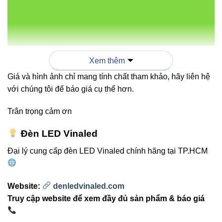
Thiết kế linh hoạt:
Góc chiếu đa dạng, phù hợp
nhiều phong cách kiến trúc.
Ứng dụng ngoài trời:
IP65 chống nước, bụi, phù
hợp sân vườn, lối đi và cảnh quan.
Xem thêm
Giá và hình ảnh chỉ mang tính chất tham khảo, hãy liên hệ
So sánh V8UGF-24 với các
với chúng tôi để báo giá cụ thể hơn.
sản phẩm âm sàn khác
Trân trọng cảm ơn
Đèn LED Vinaled
SẢN
CÔNG
QUANG
GÓC
ỨNG
PHẨM
SUẤT
THÔNG
CHIẾU
DỤNG
Đại lý cung cấp đèn LED Vinaled chính hãng tại TP.HCM
Sân
vườn,
Website:
denledvinaled.com
lối đi,
Truy cập website để xem đầy đủ sản phẩm & báo giá
cảnh
V8UGF-
2600-
24W
5°-45°
quan,