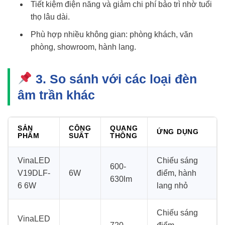
Tiết kiệm điện năng và giảm chi phí bảo trì nhờ tuổi
thọ lâu dài.
Phù hợp nhiều không gian: phòng khách, văn
phòng, showroom, hành lang.
3. So sánh với các loại đèn
âm trần khác
SẢN
CÔNG
QUANG
ỨNG DỤNG
PHẨM
SUẤT
THÔNG
VinaLED
Chiếu sáng
600-
V19DLF-
6W
điểm, hành
630lm
6 6W
lang nhỏ
Chiếu sáng
VinaLED