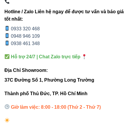
Đèn nổi trần Vinaled
Hotline / Zalo Liên hệ ngay để được tư vấn và báo giá
tốt nhất:
5. Liên kết bên ngoài nâng cao
0933 320 468
0948 946 109
uy tín
0938 461 348
Thiết bị điện VIKI
Hỗ trợ 24/7 | Chat Zalo trực tiếp
Đèn led Skyled
Địa Chỉ Showroom:
🛠 6. Hướng dẫn lắp đặt nhanh
37C Đường Số 1, Phường Long Trường
Thành phố Thủ Đức, TP. Hồ Chí Minh
Khoét lỗ Ø110mm trên trần.
Đặt đèn âm trần vào vị trí và cố định chắc chắn.
Giờ làm việc: 8:00 - 18:00 (Thứ 2 - Thứ 7)
Kết nối nguồn 220VAC và kiểm tra an toàn trước khi
bật đèn.