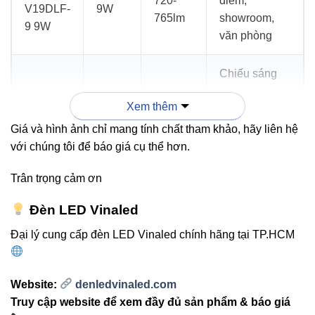
720-
điểm,
V19DLF-
9W
765lm
showroom,
9 9W
văn phòng
Chiếu sáng
VinaLED
rộng, phòng
1200-
Xem thêm
V19DLF-
12W
khách, văn
1260lm
12 12W
phòng,
Giá và hình ảnh chỉ mang tính chất tham khảo, hãy liên hệ
showroom
với chúng tôi để báo giá cụ thể hơn.
Trân trọng cảm ơn
4. Liên kết nội bộ
Đèn LED Vinaled
Đại lý cung cấp đèn LED Vinaled chính hãng tại TP.HCM
Khám phá thêm các sản phẩm LED VinaLED khác:
Đèn led âm trần Vinaled
Website:
denledvinaled.com
Đèn led Bulb Vinaled
Truy cập website để xem đầy đủ sản phẩm & báo giá
Đèn led panel Vinaled