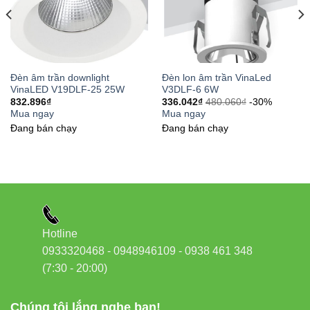
Đèn âm trần downlight
Đèn lon âm trần VinaLed
VinaLED V19DLF-25 25W
V3DLF-6 6W
832.896
₫
336.042
₫
480.060
₫
-30%
Mua ngay
Mua ngay
Đang bán chạy
Đang bán chạy
Hotline
0933320468 - 0948946109 - 0938 461 348
(7:30 - 20:00)
Chúng tôi lắng nghe bạn!