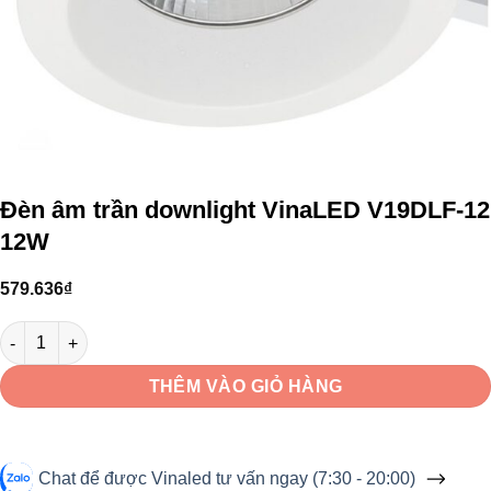
Đèn âm trần downlight VinaLED V19DLF-12
12W
579.636
₫
Đèn âm trần downlight VinaLED V19DLF-12 12W số lượng
THÊM VÀO GIỎ HÀNG
Chat để được Vinaled tư vấn ngay (7:30 - 20:00)