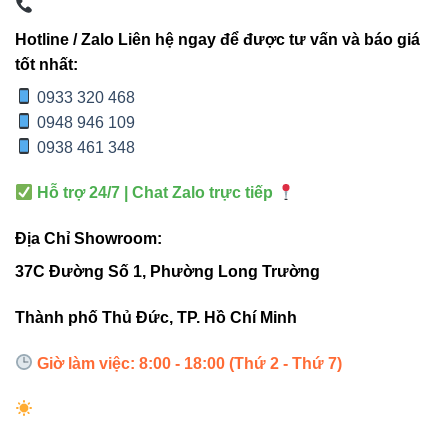
Xác định diện tích phòng
: 15W phù hợp phòng
10–16m².
Hotline / Zalo Liên hệ ngay để được tư vấn và báo giá
Chọn nhiệt độ màu
:
tốt nhất:
3000K: ánh vàng – ấm áp, phòng ngủ
0933 320 468
0948 946 109
0938 461 348
4000K: trung tính – phòng khách, văn
phòng
Hỗ trợ 24/7 | Chat Zalo trực tiếp
6500K: trắng sáng – trưng bày, cửa
Địa Chỉ Showroom:
hàng
37C Đường Số 1, Phường Long Trường
Lắp đặt cách đều
: 1.2–1.5m giữa các đèn.
Thành phố Thủ Đức, TP. Hồ Chí Minh
Tối ưu SEO với hệ thống
Giờ làm việc: 8:00 - 18:00 (Thứ 2 - Thứ 7)
internal link hợp lý
Internal link giúp Google hiểu cấu trúc website, tăng thời