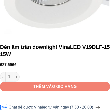
Đèn âm trần downlight VinaLED V19DLF-15
15W
627.696
₫
Đèn âm trần downlight VinaLED V19DLF-15 15W số lượng
THÊM VÀO GIỎ HÀNG
Chat để được Vinaled tư vấn ngay (7:30 - 20:00)