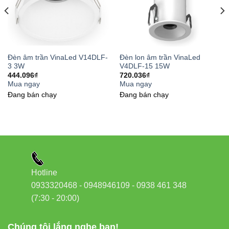
Liên hệ tư vấn & báo giá
✔ Website:
Đèn led Vinaled
✔ Phone/Zalo:
0933320468 – 0948946109 – 0938 461
348
Đèn âm trần VinaLed V14DLF-
Đèn lon âm trần VinaLed
✔ Địa chỉ:
37C Street No. 1, Long Trường Ward, Thủ
3 3W
V4DLF-15 15W
444.096
₫
720.036
₫
Đức City, TP. HCM
Mua ngay
Mua ngay
Đang bán chạy
Đang bán chạy
Hotline
0933320468 - 0948946109 - 0938 461 348
(7:30 - 20:00)
Chúng tôi lắng nghe bạn!