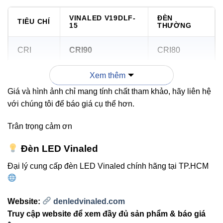
VINALED V19DLF-
ĐÈN
TIÊU CHÍ
15
THƯỜNG
CRI
CRI90
CRI80
Xem thêm
Chống
IP40
IP20
bụi
Giá và hình ảnh chỉ mang tính chất tham khảo, hãy liên hệ
với chúng tôi để báo giá cụ thể hơn.
Dim
Triac / 1-10V / DALI
Không hỗ trợ
Trân trọng cảm ơn
Tuổi thọ
25.000 – 30.000h
15.000h
Đèn LED Vinaled
Đại lý cung cấp đèn LED Vinaled chính hãng tại TP.HCM
Hướng dẫn chọn đúng đèn âm
trần 15W cho không gian
Website:
denledvinaled.com
Truy cập website để xem đầy đủ sản phẩm & báo giá