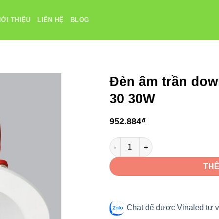
IỚI THIỆU
LIÊN HỆ
BLOG
Đèn âm trần dow
30 30W
952.884
₫
Đèn âm trần downlight VinaLED
THÊ
Chat để được Vinaled tư v