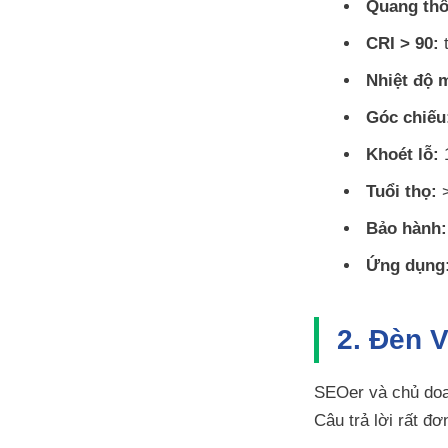
Quang thô
CRI > 90:
t
Nhiệt độ 
Góc chiếu
Khoét lỗ:
Tuổi thọ:
>
Bảo hành:
Ứng dụng
2. Đèn 
SEOer và chủ doa
Câu trả lời rất đ