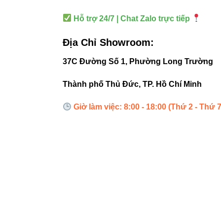
Khoảng các
Hỗ trợ 24/7 | Chat Zalo trực tiếp
Không lắp 
Địa Chỉ Showroom:
Kết hợp ch
37C Đường Số 1, Phường Long Trường
5. Hệ th
Thành phố Thủ Đức, TP. Hồ Chí Minh
trải ng
Giờ làm việc: 8:00 - 18:00 (Thứ 2 - Thứ 7
Để người dùng dễ
Đèn led âm
Đèn nổi tr
Đèn led bá
Đèn led rọi
Đèn led ph