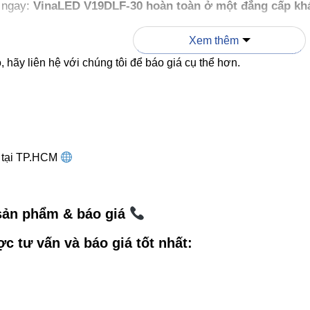
y ngay:
VinaLED V19DLF-30 hoàn toàn ở một đẳng cấp kh
oom, văn phòng cao cấp – rất chuộng dòng này.
Xem thêm
 hãy liên hệ với chúng tôi để báo giá cụ thể hơn.
nào nên chọn góc chiếu 24° hoặc 3
u điểm:
làm nổi bật vật trang trí, tường nghệ thuật, nội thất 
u rộng:
phù hợp phòng khách, văn phòng, hành lang.
g tại TP.HCM
 gia:
Không gian ấm áp → chọn 3000K. Không gia
 sản phẩm & báo giá
ợc tư vấn và báo giá tốt nhất:
 lắp đặt thông minh (Checklist nh
trần lý tưởng: 2.7m – 3.2m.