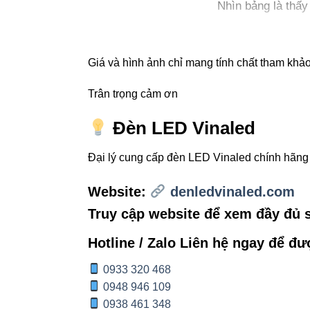
Nhìn bảng là thấ
sáng đẹp – showr
Giá và hình ảnh chỉ mang tính chất tham khảo,
3. Khi 
Trân trọng cảm ơn
24° – chiế
Đèn LED Vinaled
38° – chiế
Đại lý cung cấp đèn LED Vinaled chính hãn
Mẹo chuyên
Website:
denledvinaled.com
Truy cập website để xem đầy đủ
Hotline / Zalo Liên hệ ngay để đư
4. Gợi ý
0933 320 468
0948 946 109
Chiều cao 
0938 461 348