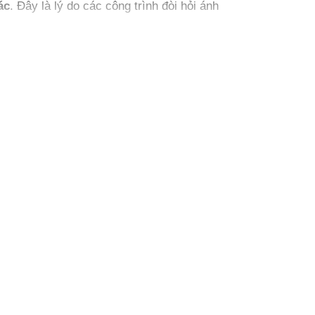
ác
. Đây là lý do các công trình đòi hỏi ánh
8°?
cao cấp.
n làm việc → chọn 4000K–6500K.
anh) ✔