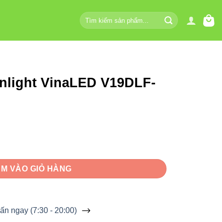
Tìm
kiếm:
nlight VinaLED V19DLF-
 V19DLF-30 30W số lượng
M VÀO GIỎ HÀNG
ấn ngay (7:30 - 20:00)