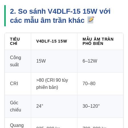
2. So sánh V4DLF-15 15W với
các mẫu âm trần khác
TIÊU
MẪU ÂM TRẦN
V4DLF-15 15W
CHÍ
PHỔ BIẾN
Công
15W
6–12W
suất
>80 (CRI 90 tùy
CRI
70–80
phiên bản)
Góc
24°
30–120°
chiếu
Quang