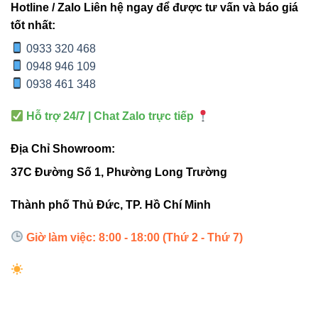
Hotline / Zalo Liên hệ ngay để được tư vấn và báo giá
tốt nhất:
3000K:
Ánh vàng ấm – tạo cảm giác ấm cúng, thư
0933 320 468
giãn.
0948 946 109
0938 461 348
3500K – 4000K:
Ánh sáng trung tính – phù hợp văn
phòng, showroom.
Hỗ trợ 24/7 | Chat Zalo trực tiếp
6500K:
Trắng sáng – làm nổi bật vật thể, chiếu điểm
Địa Chỉ Showroom:
hiệu quả.
37C Đường Số 1, Phường Long Trường
5. Lợi ích khi chọn V4DLF-15
Thành phố Thủ Đức, TP. Hồ Chí Minh
15W
Giờ làm việc: 8:00 - 18:00 (Thứ 2 - Thứ 7)
Tiết kiệm điện:
LED chất lượng cao, giảm 50–70%
điện năng so với đèn truyền thống.
Chiếu sáng chính xác:
Góc chiếu 24° lý tưởng cho
chiếu điểm nội thất.