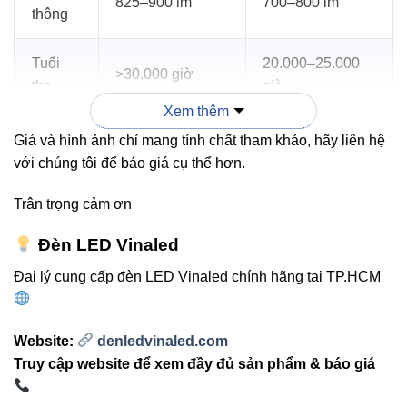
825–900 lm
700–800 lm
thông
Tuổi
20.000–25.000
>30.000 giờ
thọ
giờ
Xem thêm
Giá và hình ảnh chỉ mang tính chất tham khảo, hãy liên hệ
3. Ứng dụng thực tế
với chúng tôi để báo giá cụ thể hơn.
Chiếu điểm nội thất phòng khách, phòng ngủ, văn
Trân trọng cảm ơn
phòng.
Đèn LED Vinaled
Chiếu sản phẩm tại showroom, cửa hàng, quầy
Đại lý cung cấp đèn LED Vinaled chính hãng tại TP.HCM
trưng bày.
Chiếu sáng khu vực quán café, nhà hàng, không
gian thương mại.
Website:
denledvinaled.com
Truy cập website để xem đầy đủ sản phẩm & báo giá
4. Lựa chọn ánh sáng phù hợp