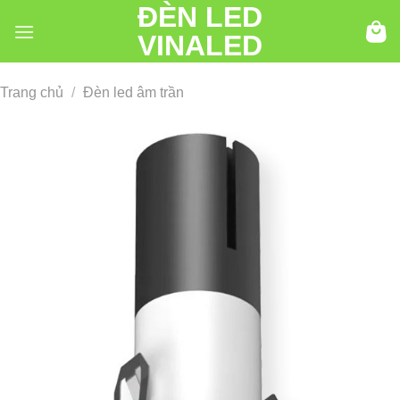
ĐÈN LED
Chuyển
đến
VINALED
nội
dung
Trang chủ
/
Đèn led âm trần