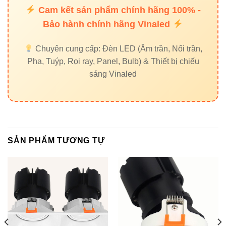
Cam kết sản phẩm chính hãng 100% -
Đèn led Skyled
Bảo hành chính hãng Vinaled
8. Liên hệ mua hàng chính hãng
Chuyên cung cấp: Đèn LED (Âm trần, Nổi trần,
Pha, Tuýp, Rọi ray, Panel, Bulb) & Thiết bị chiếu
sáng Vinaled
Đèn led Vinaled
Phone/Zalo: 0933320468 – 0948946109 – 0938 461
348
Địa chỉ: 37C Street No. 1, Long Trường Ward, Thủ Đức
City, Hồ Chí Minh City
SẢN PHẨM TƯƠNG TỰ