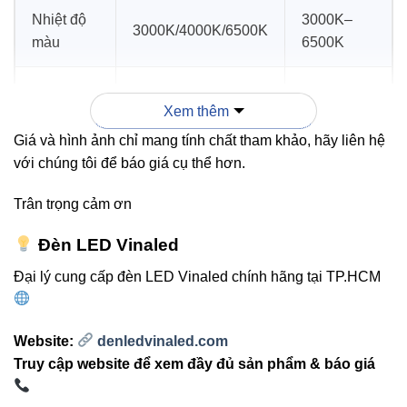
Nhiệt độ
3000K–
3000K/4000K/6500K
màu
6500K
20.000–
Tuổi thọ
>30.000 giờ
Xem thêm
35.000 giờ
Giá và hình ảnh chỉ mang tính chất tham khảo, hãy liên hệ
với chúng tôi để báo giá cụ thể hơn.
Chỉ số
80
70–85
CRI
Trân trọng cảm ơn
Đèn LED Vinaled
3. Ứng dụng thực tế
Đại lý cung cấp đèn LED Vinaled chính hãng tại TP.HCM
Chiếu sáng văn phòng, phòng họp, phòng khách.
Chiếu sáng showroom, cửa hàng, quầy trưng bày.
Website:
denledvinaled.com
Truy cập website để xem đầy đủ sản phẩm & báo giá
Chiếu sáng các không gian thương mại, dịch vụ.