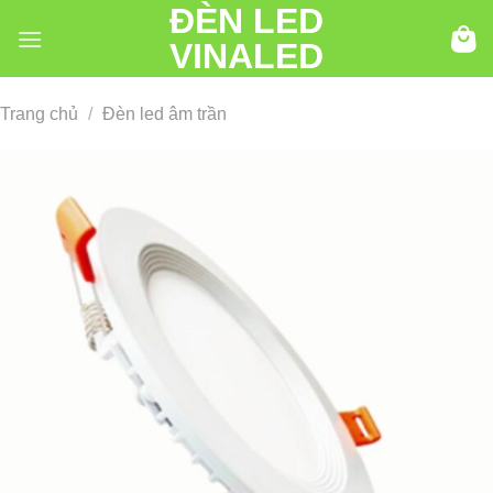
ĐÈN LED
Chuyển
đến
VINALED
nội
dung
Trang chủ
/
Đèn led âm trần