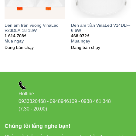
Đèn âm trần vuông VinaLed
Đèn âm trần VinaLed V14DLF-
V23DLA-18 18W
6 6W
1.614.708
₫
468.072
₫
Mua ngay
Mua ngay
Đang bán chạy
Đang bán chạy
Hotline
0933320468 - 0948946109 - 0938 461 348
(7:30 - 20:00)
Chúng tôi lắng nghe bạn!