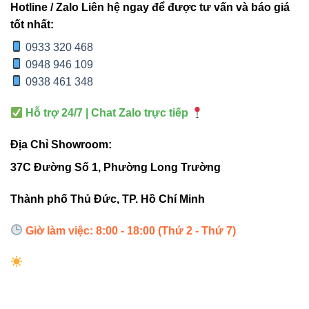
Hotline / Zalo Liên hệ ngay để được tư vấn và báo giá
4. Lợi ích khi sử dụng V1PLEX-9
tốt nhất:
0933 320 468
0948 946 109
Tiết kiệm điện:
LED công suất thấp, giảm chi phí
0938 461 348
điện năng.
Ánh sáng đồng đều:
Không gây chói mắt, trải sáng
Hỗ trợ 24/7 | Chat Zalo trực tiếp
toàn diện.
Địa Chỉ Showroom:
Tuổi thọ cao:
Hoạt động bền bỉ trên 30.000 giờ,
37C Đường Số 1, Phường Long Trường
giảm tần suất thay thế.
Thiết kế mỏng, hiện đại:
Phù hợp mọi phong cách
Thành phố Thủ Đức, TP. Hồ Chí Minh
nội thất.
Giờ làm việc: 8:00 - 18:00 (Thứ 2 - Thứ 7)
Dễ dàng lắp đặt:
Kiểu âm trần, tương thích với
nhiều không gian.
5. Internal links chuẩn SEO