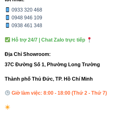
giờ
giờ
giờ
0933 320 468
0948 946 109
Khoảng
Bảo hành
2-3 năm
3 năm
0938 461 348
3 năm
Hỗ trợ 24/7 | Chat Zalo trực tiếp
Kích
Φ165
Ø100
Ø128
thước
mm
mm
mm
Địa Chỉ Showroom:
khoét lỗ
37C Đường Số 1, Phường Long Trường
Thành phố Thủ Đức, TP. Hồ Chí Minh
4. Ứng dụng thực tế
Giờ làm việc: 8:00 - 18:00 (Thứ 2 - Thứ 7)
Văn phòng:
Chiếu sáng bàn làm việc, phòng
họp
Nhà ở:
Phòng khách, phòng ngủ, hành lang
Showroom & cửa hàng:
Chiếu sáng sản phẩm,
tạo điểm nhấn