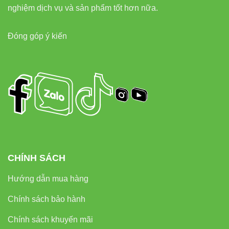
được bảo hành chính hãng giúp bạn yên tâm sử dụng lâu
nghiệm dịch vụ và sản phẩm tốt hơn nữa.
dài.
Đóng góp ý kiến
Liên hệ
Đèn led Vinaled
Phone/Zalo:
0933320468 – 0948946109 – 0938461348
Địa chỉ: 37C Street No.1, Long Trường Ward, Thủ Đức
City, Hồ Chí Minh City
CHÍNH SÁCH
Hướng dẫn mua hàng
Chính sách bảo hành
Chính sách khuyến mãi