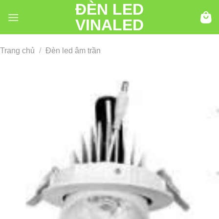
ĐÈN LED
Chuyển
đến
VINALED
nội
dung
Trang chủ
/
Đèn led âm trần