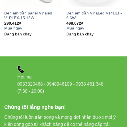
Đèn led Bulb Vinaled
Đèn âm trần panel Vinaled
Đèn âm trần VinaLed V14DLF-
Đèn nổi trần Vinaled
V1PLEX-15 15W
6 6W
290.412
₫
468.072
₫
Đèn led panel Vinaled
Mua ngay
Mua ngay
Đang bán chạy
Đang bán chạy
8. External links uy tín
Thiết bị điện VIKI
Đèn led Skyled
Hotline
9. Kết luận
0933320468 - 0948946109 - 0938 461 348
(7:30 - 20:00)
Đèn âm trần VinaLED V29DLA-12 12W
là lựa chọn tối
ưu cho chiếu sáng nội thất: ánh sáng trung thực, ổn định,
Chúng tôi lắng nghe bạn!
tiết kiệm điện và tuổi thọ cao. Sản phẩm phù hợp cho nhà
Chúng tôi luôn trân trọng và mong đợi nhận được mọi ý
ở, văn phòng, showroom và các công trình thương mại,
kiến đóng góp từ khách hàng để có thể nâng cấp trải