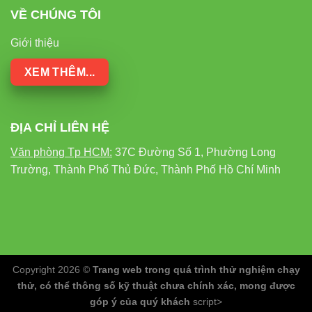
VỀ CHÚNG TÔI
Giới thiệu
XEM THÊM...
ĐỊA CHỈ LIÊN HỆ
Văn phòng Tp HCM:
37C Đường Số 1, Phường Long
Trường, Thành Phố Thủ Đức, Thành Phố Hồ Chí Minh
Copyright 2026 ©
Trang web trong quá trình thử nghiệm chạy
thử, có thể thông số kỹ thuật chưa chính xác, mong được
góp ý của quý khách
script>