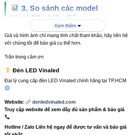
3. So sánh các model
VinaLED chiếu điểm
Xem thêm
Giá và hình ảnh chỉ mang tính chất tham khảo, hãy liên hệ
V29DLA-
V29DLA-
V29DLA-
TIÊU CHÍ
12 12W
15 15W
20 20W
với chúng tôi để báo giá cụ thể hơn.
Trân trọng cảm ơn
Công
12W
15W
20W
suất
Đèn LED Vinaled
Đại lý cung cấp đèn LED Vinaled chính hãng tại TP.HCM
Quang
980-
1550-
2355-
thông
1020 lm
1650 lm
2400 lm
Website:
denledvinaled.com
Chỉ số
CRI > 80
CRI > 80
CRI > 80
Truy cập website để xem đầy đủ sản phẩm & báo giá
hoàn màu
Hotline / Zalo Liên hệ ngay để được tư vấn và báo giá
>30.000
>30.000
>30.000
Tuổi thọ
tốt nhất: