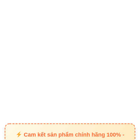
Không gian hiện đại:
Phòng bếp, phòng trưng
bày, quán cafe
5. Hướng dẫn lắp đặt & bảo
dưỡng
🛠 Chuẩn bị khoét lỗ Φ165 mm theo hướng dẫn kỹ
thuật
Xác định vị trí chiếu sáng điểm phù hợp với mục
đích sử dụng
Vệ sinh định kỳ bề mặt đèn để duy trì quang
thông
Kiểm tra điện áp và dây dẫn trước khi lắp đặt
Cam kết sản phẩm chính hãng 100% -