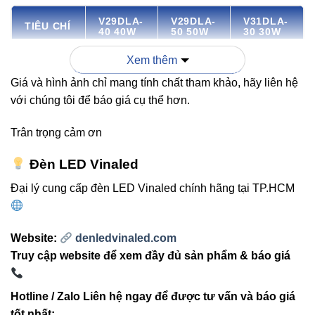
V29DLA-
V29DLA-
V31DLA-
TIÊU CHÍ
40 40W
50 50W
30 30W
Xem thêm
Công
40W
50W
30W
Giá và hình ảnh chỉ mang tính chất tham khảo, hãy liên hệ
suất
với chúng tôi để báo giá cụ thể hơn.
Quang
3750-
2850-
5410 lm
Trân trọng cảm ơn
thông
4000 lm
3000 lm
Đèn LED Vinaled
Nhiệt độ
3000K –
3000K –
3000K –
Đại lý cung cấp đèn LED Vinaled chính hãng tại TP.HCM
màu
6500K
6500K
5000K
Chỉ số
Website:
denledvinaled.com
CRI 80-
CRI 80-
CRI 80-
hoàn
Truy cập website để xem đầy đủ sản phẩm & báo giá
90
90
90
màu
Hotline / Zalo Liên hệ ngay để được tư vấn và báo giá
>30.000
>30.000
>30.000
tốt nhất:
Tuổi thọ