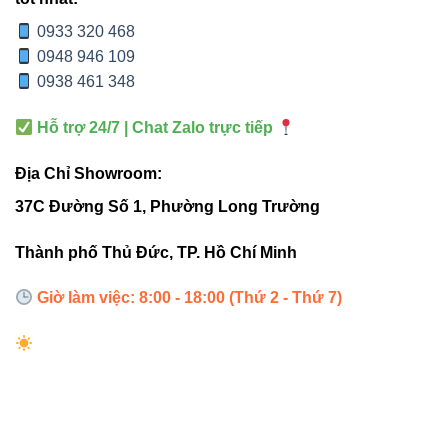
giờ
giờ
giờ
0933 320 468
0948 946 109
Bảo
3 năm
3 năm
2-3 năm
0938 461 348
hành
Hỗ trợ 24/7 | Chat Zalo trực tiếp
4. Ứng dụng thực tế
Địa Chỉ Showroom:
37C Đường Số 1, Phường Long Trường
Văn phòng, showroom:
Chiếu sáng điểm, nhấn
mạnh sản phẩm trưng bày
Thành phố Thủ Đức, TP. Hồ Chí Minh
Nhà ở:
Phòng khách, hành lang, chiếu sáng
Giờ làm việc: 8:00 - 18:00 (Thứ 2 - Thứ 7)
điểm tạo điểm nhấn
Không gian ngoài trời:
Lối đi, sân vườn, chiếu
sáng cảnh quan
Công trình thương mại:
Chiếu sáng mạnh mẽ,
tiết kiệm điện năng