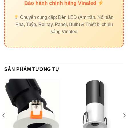
Bảo hành chính hãng Vinaled
3000K – Vàng: Không gian ấm áp, thư giãn
Chuyên cung cấp: Đèn LED (Âm trần, Nổi trần,
4000K – Trung tính: Phù hợp văn phòng, chiếu
Pha, Tuýp, Rọi ray, Panel, Bulb) & Thiết bị chiếu
sáng chung
sáng Vinaled
6500K – Trắng lạnh: Không gian hiện đại, chiếu
sáng ngoài trời
7. Internal links gợi ý
SẢN PHẨM TƯƠNG TỰ
Đèn led âm trần Vinaled
Đèn led Bulb Vinaled
Đèn nổi trần Vinaled
Đèn led panel Vinaled
8. External links uy tín