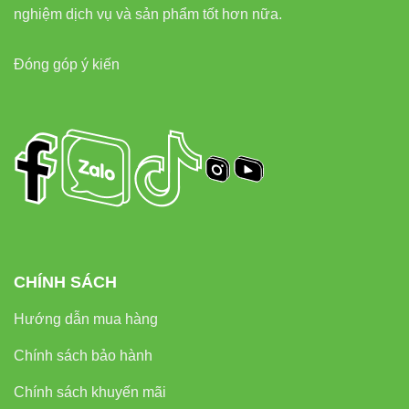
Đèn led Vinaled
nghiệm dịch vụ và sản phẩm tốt hơn nữa.
Phone/Zalo:
0933320468 – 0948946109 – 0938461348
Địa chỉ: 37C Street No.1, Long Trường Ward, Thủ Đức
Đóng góp ý kiến
City, Hồ Chí Minh City
CHÍNH SÁCH
Hướng dẫn mua hàng
Chính sách bảo hành
Chính sách khuyến mãi