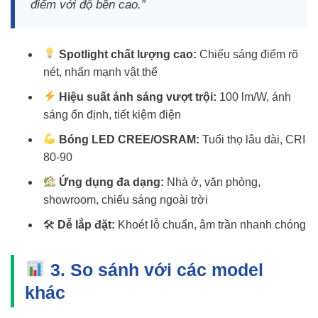
điểm với độ bền cao.”
Spotlight chất lượng cao:
Chiếu sáng điểm rõ
nét, nhấn mạnh vật thể
Hiệu suất ánh sáng vượt trội:
100 lm/W, ánh
sáng ổn định, tiết kiệm điện
Bóng LED CREE/OSRAM:
Tuổi thọ lâu dài, CRI
80-90
Ứng dụng đa dạng:
Nhà ở, văn phòng,
showroom, chiếu sáng ngoài trời
🛠
Dễ lắp đặt:
Khoét lỗ chuẩn, âm trần nhanh chóng
3. So sánh với các model
khác