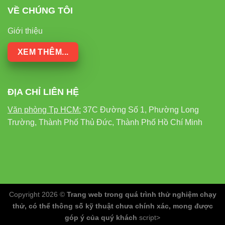
VỀ CHÚNG TÔI
Giới thiệu
XEM THÊM...
ĐỊA CHỈ LIÊN HỆ
Văn phòng Tp HCM:
37C Đường Số 1, Phường Long
Trường, Thành Phố Thủ Đức, Thành Phố Hồ Chí Minh
Copyright 2026 ©
Trang web trong quá trình thử nghiệm chạy
thử, có thể thông số kỹ thuật chưa chính xác, mong được
góp ý của quý khách
script>