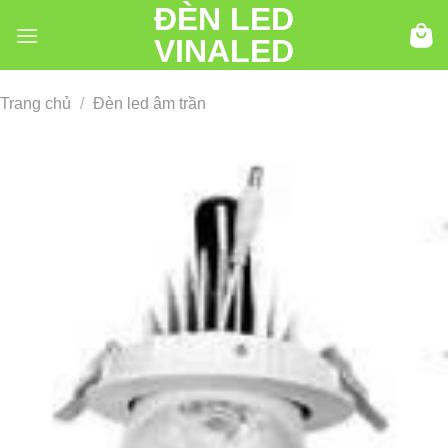
ĐÈN LED
Chuyển
đến
VINALED
nội
dung
Trang chủ
/
Đèn led âm trần