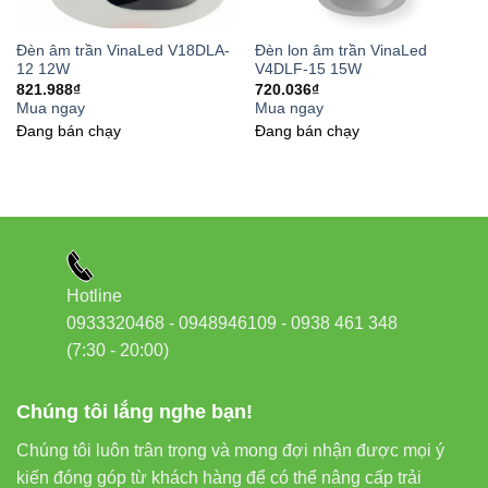
Thiết bị điện VIKI
Đèn âm trần VinaLed V18DLA-
Đèn lon âm trần VinaLed
12 12W
V4DLF-15 15W
Đèn led Skyled
821.988
₫
720.036
₫
Mua ngay
Mua ngay
Đang bán chạy
Đang bán chạy
9. Kết luận
Đèn âm trần VinaLED V29DLA-40 40W
là lựa chọn hoàn
hảo cho chiếu sáng điểm với ánh sáng mạnh, ổn định, tiết
kiệm điện. Sản phẩm phù hợp nhiều môi trường từ nhà ở,
văn phòng đến công trình thương mại và ngoại thất. Đèn
Hotline
đảm bảo tuổi thọ dài, bảo hành tiêu chuẩn VinaLED, giúp
0933320468 - 0948946109 - 0938 461 348
bạn yên tâm sử dụng lâu dài.
(7:30 - 20:00)
Chúng tôi lắng nghe bạn!
Liên hệ
Chúng tôi luôn trân trọng và mong đợi nhận được mọi ý
kiến đóng góp từ khách hàng để có thể nâng cấp trải