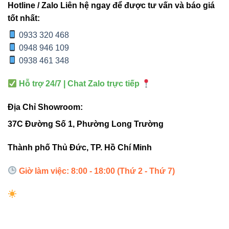
Chỉ số
Hotline / Zalo Liên hệ ngay để được tư vấn và báo giá
CRI>80-
CRI>80-
hoàn
CRI80-90
tốt nhất:
90
90
màu
0933 320 468
0948 946 109
Nhà ở,
Nhà ở,
Phòng khách,
0938 461 348
văn
văn
Ứng
phòng ngủ,
phòng,
phòng,
Hỗ trợ 24/7 | Chat Zalo trực tiếp
dụng
văn phòng,
cửa
cửa
cửa hàng
hàng
hàng
Địa Chỉ Showroom:
37C Đường Số 1, Phường Long Trường
Hướng dẫn lắp đặt & bảo trì
Thành phố Thủ Đức, TP. Hồ Chí Minh
Giờ làm việc: 8:00 - 18:00 (Thứ 2 - Thứ 7)
Khoét lỗ trần chuẩn Ø95mm, đảm bảo an toàn trước
khi kết nối điện.
Kết nối điện áp 220VAC/50Hz, kiểm tra dây dẫn và
mạch chiếu sáng.