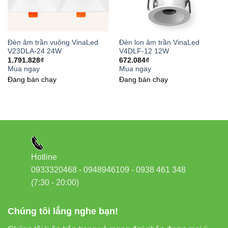
Đèn âm trần vuông VinaLed
Đèn lon âm trần VinaLed
V23DLA-24 24W
V4DLF-12 12W
1.791.828
₫
672.084
₫
Mua ngay
Mua ngay
Đang bán chạy
Đang bán chạy
Hotline
0933320468 - 0948946109 - 0938 461 348
(7:30 - 20:00)
Chúng tôi lắng nghe bạn!