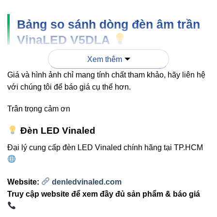
Bảng so sánh dòng đèn âm trần
VinaLED V5DLA
Xem thêm
ĐẶC
V5DLA-
V5DLA-
Giá và hình ảnh chỉ mang tính chất tham khảo, hãy liên hệ
V5DLA-9 9W
TÍNH
6 6W
12 12W
với chúng tôi để báo giá cụ thể hơn.
Công
6W
9W
12W
Trân trọng cảm ơn
suất
Đèn LED Vinaled
Quang
540-
1080-
810-945lm
Đại lý cung cấp đèn LED Vinaled chính hãng tại TP.HCM
thông
600lm
1200lm
Góc
Website:
denledvinaled.com
24° / 38°
120°
24° / 38°
chiếu
Truy cập website để xem đầy đủ sản phẩm & báo giá