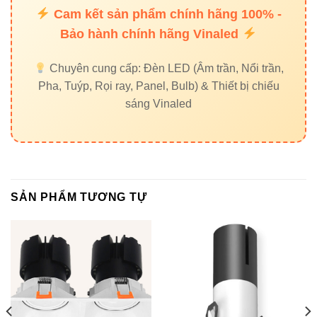
Cam kết sản phẩm chính hãng 100% -
Bảo hành chính hãng Vinaled
Đèn âm trần VinaLED V5DLA-9 9W – Giải pháp
chiếu sáng điểm hiệu quả, tiết kiệm điện, bền bỉ,
Chuyên cung cấp: Đèn LED (Âm trần, Nổi trần,
ánh sáng trung thực cho mọi không gian nội thất.
Pha, Tuýp, Rọi ray, Panel, Bulb) & Thiết bị chiếu
sáng Vinaled
SẢN PHẨM TƯƠNG TỰ