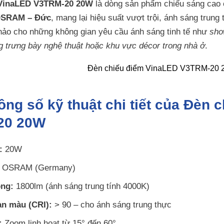
 VinaLED V3TRM-20 20W
là dòng sản phẩm chiếu sáng cao
SRAM – Đức
, mang lại hiệu suất vượt trội, ánh sáng trung 
hảo cho những không gian yêu cầu ánh sáng tinh tế như
sho
 trưng bày nghệ thuật hoặc khu vực décor trong nhà ở
.
ông số kỹ thuật chi tiết của Đèn
20 20W
:
20W
OSRAM (Germany)
ng:
1800lm (ánh sáng trung tính 4000K)
àn màu (CRI):
> 90 – cho ánh sáng trung thực
:
Zoom linh hoạt từ 15° đến 60°