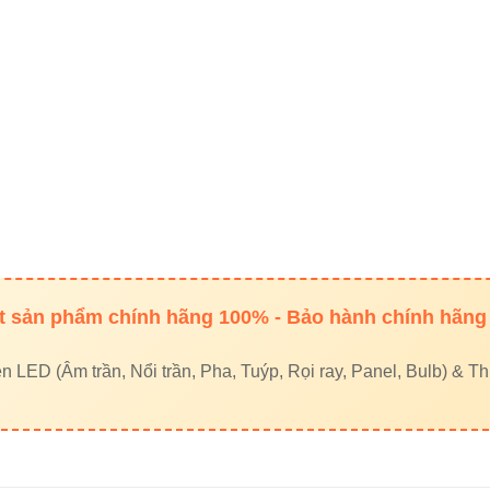
ếu sản phẩm sáng màu, nên chọn ánh sáng 4000K để thể hiệ
ng lại cảm giác ấm áp và sang trọng hơn.
 thống liên kết nội bộ giúp bạn 
 ray Vinaled
 trần Vinaled
nel Vinaled
ýp Vinaled
 sản phẩm chính hãng 100% - Bảo hành chính hãng
a Vinaled
LED (Âm trần, Nổi trần, Pha, Tuýp, Rọi ray, Panel, Bulb) & Thi
i tác & nguồn tham khảo uy tín
inaLED V3TRM-20 20W được các đối tác tin cậy như: