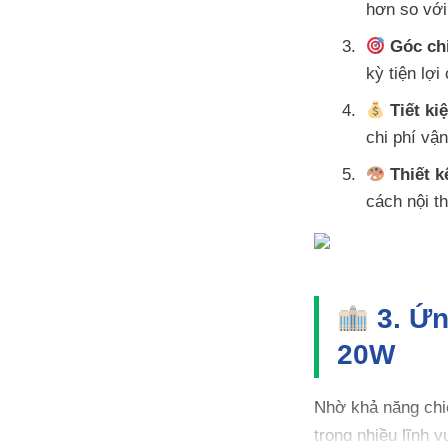
hơn so với
Góc chi
kỳ tiện lợ
Tiết ki
chi phí vận
Thiết kế
cách nội th
3. Ứn
20W
Nhờ khả năng chiế
trong nhiều lĩnh v