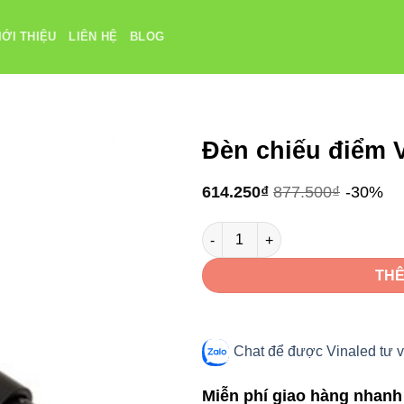
IỚI THIỆU
LIÊN HỆ
BLOG
Đèn chiếu điểm
614.250
₫
877.500
₫
-30%
Đèn chiếu điểm VinaLED V3TRM-
THÊ
Chat để được Vinaled tư v
Miễn phí giao hàng nhanh