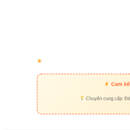
Mẹo nhỏ:
Khi chi
chọn 3000K sẽ ma
6. Hệ
Đèn led rọi
Đèn led âm
Đèn led pa
Đèn led tu
Cam kết
Đèn led ph
Chuyên cung cấp: Đèn 
7. Đố
Đèn chiếu điểm V