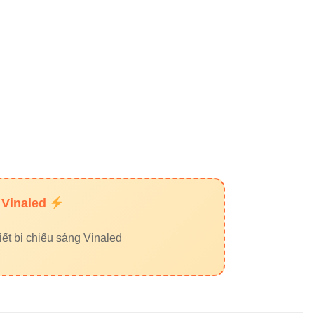
n đúng tông màu; khi chiếu gỗ hoặc da,
khám phá thêm
 Vinaled
ết bị chiếu sáng Vinaled