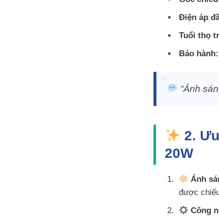
Điện áp đ
Tuổi thọ t
Bảo hành:
“Ánh sán
2. Ưu
20W
Ánh sán
được chiếu
Công n