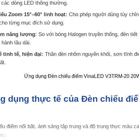
 các dòng LED thông thường.
ếu Zoom 15°–60° linh hoạt:
Cho phép người dùng tùy chỉnh
i cho từng mục đích sử dụng.
ệm năng lượng:
So với bóng Halogen truyền thống, đèn tiế
 hành lâu dài.
 tinh tế, hiện đại:
Thân đèn nhôm nguyên khối, sơn tĩnh đi
ất.
g dụng thực tế của Đèn chiếu đ
u điểm nổi bật, ánh sáng tập trung và độ trung thực màu c
ực: