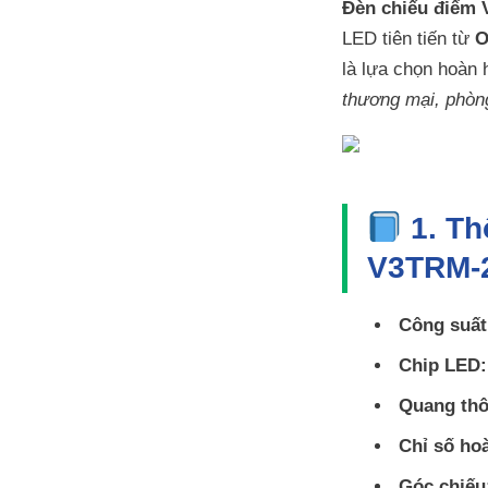
Đèn chiếu điểm
LED tiên tiến từ
O
là lựa chọn hoàn 
thương mại, phòng
1. Th
V3TRM-
Công suất
Chip LED:
Quang thô
Chỉ số ho
Góc chiếu