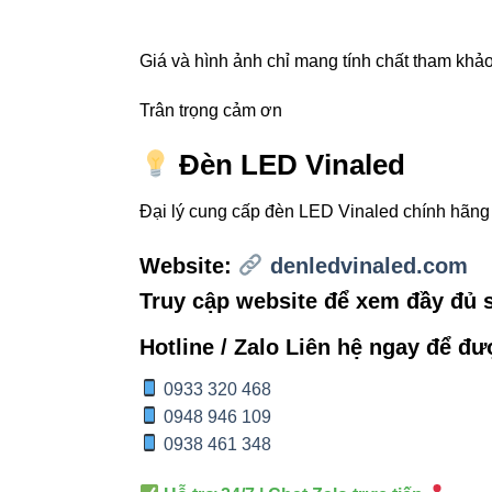
Showro
Giá và hình ảnh chỉ mang tính chất tham khảo,
Phòng 
Trân trọng cảm ơn
Nhà ở 
Quán c
Đèn LED Vinaled
Đại lý cung cấp đèn LED Vinaled chính hãn
4. So
Website:
denledvinaled.com
thông t
Truy cập website để xem đầy đủ
Hotline / Zalo Liên hệ ngay để đư
TIÊU CHÍ
0933 320 468
Chip LED
0948 946 109
0938 461 348
Chỉ số CRI