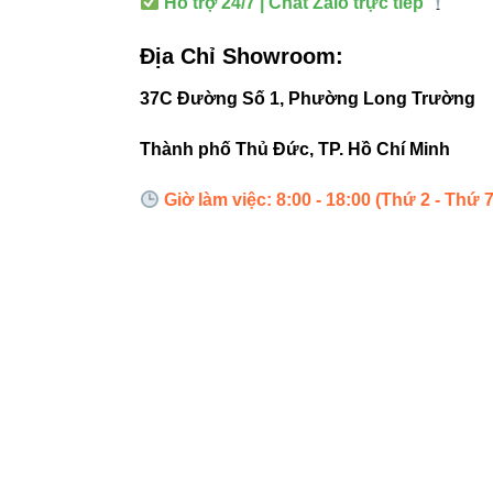
Hỗ trợ 24/7 | Chat Zalo trực tiếp
Góc chiếu
Địa Chỉ Showroom:
37C Đường Số 1, Phường Long Trường
Hiệu suất sáng
Thành phố Thủ Đức, TP. Hồ Chí Minh
Tuổi thọ
Giờ làm việc: 8:00 - 18:00 (Thứ 2 - Thứ 7
5. Hư
Ngắt ngu
Gắn đèn 
Điều ch
Bật nguồ