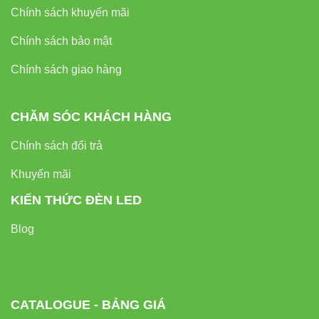
CÔNG
GÓC
MODEL
ỨNG DỤNG
Chính sách khuyến mãi
SUẤT
CHIẾU
Chính sách bảo mật
V3TRM-
15° –
Cửa hàng nhỏ,
9W
9
60°
tủ trưng bày
Chính sách giao hàng
V3TRM-
15° –
Showroom,
15W
CHĂM SÓC KHÁCH HÀNG
15
60°
phòng tranh
Chính sách đổi trả
V3TRM-
15° –
Không gian
20W
Khuyến mãi
20
60°
lớn, hội trường
KIẾN THỨC ĐÈN LED
Blog
8. Đánh giá từ người dùng và
chuyên gia
CATALOGUE - BẢNG GIÁ
“Đèn VinaLED V3TRM-15 15W mang lại ánh