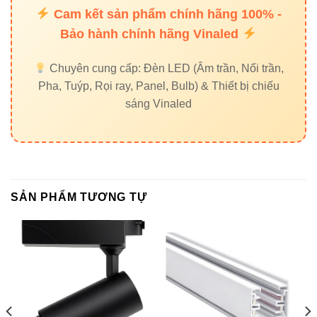
Cam kết sản phẩm chính hãng 100% -
Đèn
Bảo hành chính hãng Vinaled
LED
95
VinaLED
15W
~80%
lm/W
Chuyên cung cấp: Đèn LED (Âm trần, Nổi trần,
V3TRM-
Pha, Tuýp, Rọi ray, Panel, Bulb) & Thiết bị chiếu
15
sáng Vinaled
5. Tại sao nên chọn đèn chiếu
điểm VinaLED?
SẢN PHẨM TƯƠNG TỰ
VinaLED là thương hiệu Việt uy tín, đã có mặt trên thị
trường hơn 10 năm, chuyên cung cấp các sản phẩm
đèn
LED chất lượng cao
đạt tiêu chuẩn quốc tế CE, RoHS.
Mỗi sản phẩm đều được kiểm định nghiêm ngặt, đảm bảo
an toàn điện, hiệu suất ổn định và độ bền vượt trội.