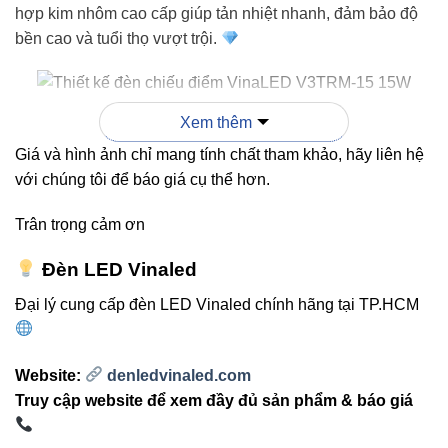
hợp kim nhôm cao cấp giúp tản nhiệt nhanh, đảm bảo độ
bền cao và tuổi thọ vượt trội.
Nhờ thiết kế lắp nổi, người dùng không cần khoét trần sâu
Xem thêm
như các loại đèn âm trần truyền thống. Điều này giúp quá
Giá và hình ảnh chỉ mang tính chất tham khảo, hãy liên hệ
trình thi công trở nên đơn giản, tiết kiệm thời gian và chi
với chúng tôi để báo giá cụ thể hơn.
phí. Đèn còn có thể điều chỉnh góc chiếu linh hoạt từ 15°
đến 60°, phù hợp cho cả chiếu điểm sản phẩm lẫn chiếu
Trân trọng cảm ơn
sáng tổng thể.
Đèn LED Vinaled
3. Ứng dụng thực tế của đèn
Đại lý cung cấp đèn LED Vinaled chính hãng tại TP.HCM
chiếu điểm V3TRM-15 15W
Website:
denledvinaled.com
Với ánh sáng trung thực và khả năng chiếu tập trung,
đèn
Truy cập website để xem đầy đủ sản phẩm & báo giá
chiếu điểm VinaLED V3TRM-15 15W
được ứng dụng
phổ biến trong nhiều không gian khác nhau: