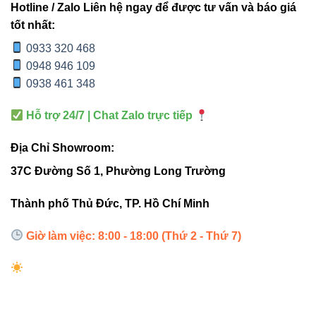
Hotline / Zalo Liên hệ ngay để được tư vấn và báo giá
Showroom trưng bày sản phẩm:
Làm nổi bật
tốt nhất:
chi tiết, đường nét của sản phẩm.
0933 320 468
Phòng tranh, phòng triển lãm:
Tái hiện màu
0948 946 109
sắc chân thực, không gây chói mắt.
0938 461 348
Cửa hàng thời trang:
Tạo điểm nhấn cho sản
Hỗ trợ 24/7 | Chat Zalo trực tiếp
phẩm, tăng tính thẩm mỹ.
Không gian nội thất cao cấp:
Tăng cảm giác
Địa Chỉ Showroom:
sang trọng, hiện đại.
37C Đường Số 1, Phường Long Trường
Thành phố Thủ Đức, TP. Hồ Chí Minh
4. Công nghệ LED tiên tiến –
Giờ làm việc: 8:00 - 18:00 (Thứ 2 - Thứ 7)
Tiết kiệm điện và bền bỉ
Điểm mạnh của
VinaLED V3TRM-15
nằm ở
chip LED
OSRAM hoặc CREE
– hai thương hiệu hàng đầu thế giới