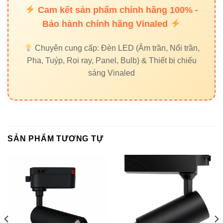
Cam kết sản phẩm chính hãng 100% -
Nhà hàng, quán café:
Tạo không gian ấm cúng,
Bảo hành chính hãng Vinaled
sang trọng.
Chuyên cung cấp: Đèn LED (Âm trần, Nổi trần,
Pha, Tuýp, Rọi ray, Panel, Bulb) & Thiết bị chiếu
sáng Vinaled
Cấu tạo và nguyên lý hoạt
động
Đèn chiếu điểm V5TRM-20 20W
được thiết kế gồm 3
phần chính:
SẢN PHẨM TƯƠNG TỰ
Thân đèn:
Nhôm đúc nguyên khối, tản nhiệt nhanh,
sơn tĩnh điện chống ăn mòn.
Chip LED CREE:
Đảm bảo độ sáng ổn định, tuổi
thọ cao và tiết kiệm điện năng.
Góc chiếu 24°:
Cho phép tập trung ánh sáng chính