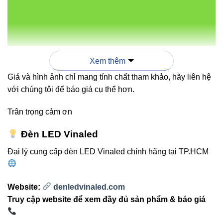
nhôm sơn tĩnh điện, giúp đèn hoạt động ổn định và
bền lâu.
Dễ lắp đặt:
Thiết kế thân thiện, tương thích với
nhiều loại trần và hệ ray khác nhau.
Xem thêm
Giá và hình ảnh chỉ mang tính chất tham khảo, hãy liên hệ
với chúng tôi để báo giá cụ thể hơn.
So sánh đèn chiếu điểm
Trân trọng cảm ơn
VinaLED V5TRM-20 20W với đèn
Đèn LED Vinaled
truyền thống
Đại lý cung cấp đèn LED Vinaled chính hãng tại TP.HCM
VINALED
ĐÈN
TIÊU CHÍ
V5TRM-20
HALOGEN/COMPACT
20W
TRUYỀN THỐNG
Website:
denledvinaled.com
Truy cập website để xem đầy đủ sản phẩm & báo giá
Công
LED
nghệ