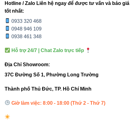
CREE
Halogen
Hotline / Zalo Liên hệ ngay để được tư vấn và báo giá
chiếu
(USA)
tốt nhất:
sáng
0933 320 468
0948 946 109
Hiệu suất
105 – 110
0938 461 348
quang
60 – 70 lm/W
lm/W
(lm/W)
Hỗ trợ 24/7 | Chat Zalo trực tiếp
Tuổi thọ
30.000 giờ
5.000 – 8.000 giờ
Địa Chỉ Showroom:
37C Đường Số 1, Phường Long Trường
Tiêu thụ
điện
20W
50 – 75W
Thành phố Thủ Đức, TP. Hồ Chí Minh
năng
Giờ làm việc: 8:00 - 18:00 (Thứ 2 - Thứ 7)
Chỉ số
hoàn
80 – 90
70 – 80
màu
(CRI)