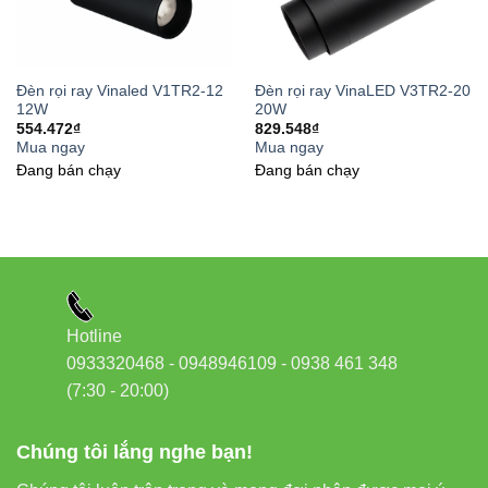
xác vào vật thể cần chiếu.
“Cấu trúc bền bỉ – công nghệ tiên tiến –
Đèn rọi ray Vinaled V1TR2-12
Đèn rọi ray VinaLED V3TR2-20
12W
20W
hiệu quả chiếu sáng tối đa: đó là triết lý
554.472
₫
829.548
₫
thiết kế của VinaLED.”
Mua ngay
Mua ngay
Đang bán chạy
Đang bán chạy
Lựa chọn nhiệt độ màu phù
hợp
Hotline
0933320468 - 0948946109 - 0938 461 348
3000K (vàng ấm):
Tạo cảm giác ấm cúng, thích
(7:30 - 20:00)
hợp cho không gian thư giãn.
Chúng tôi lắng nghe bạn!
4000K (trung tính):
Cân bằng giữa sáng và ấm,
phù hợp cửa hàng thời trang.