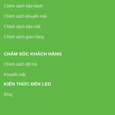
Chính sách bảo hành
Liên hệ
Chính sách khuyến mãi
Đèn led Vinaled
Chính sách bảo mật
Phone/Zalo:
0933320468 – 0948946109 – 0938461348
Địa chỉ: 37C Street No.1, Long Trường Ward, Thủ Đức
Chính sách giao hàng
City, Hồ Chí Minh City
CHĂM SÓC KHÁCH HÀNG
Chính sách đổi trả
Khuyến mãi
KIẾN THỨC ĐÈN LED
Blog