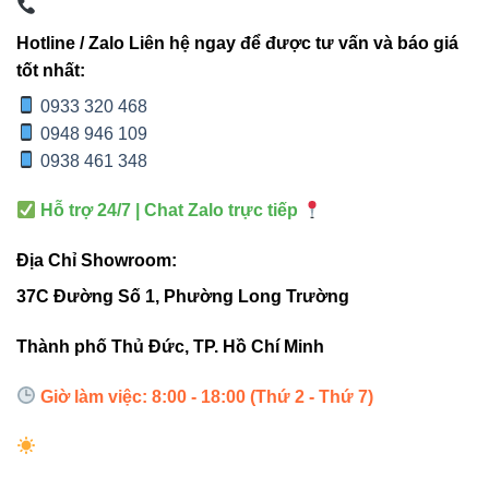
với nhu cầu chiếu sáng:
Hotline / Zalo Liên hệ ngay để được tư vấn và báo giá
tốt nhất:
TIÊU
V8OSM-
V8OSM-
V9OSM-
V9OS
CHÍ
10 10W
15 15W
35 35W
50 5
0933 320 468
0948 946 109
Công
0938 461 348
10W
15W
35W
50W
suất
Hỗ trợ 24/7 | Chat Zalo trực tiếp
Quang
950–
1400–
3000–
3810
Địa Chỉ Showroom:
thông
1000 lm
1600 lm
3150 lm
4000
37C Đường Số 1, Phường Long Trường
24°
Góc
Thành phố Thủ Đức, TP. Hồ Chí Minh
hoặc
24°
24°
24°
chiếu
38°
Giờ làm việc: 8:00 - 18:00 (Thứ 2 - Thứ 7)
Công
Công
viên
Tiểu
Sân
viên