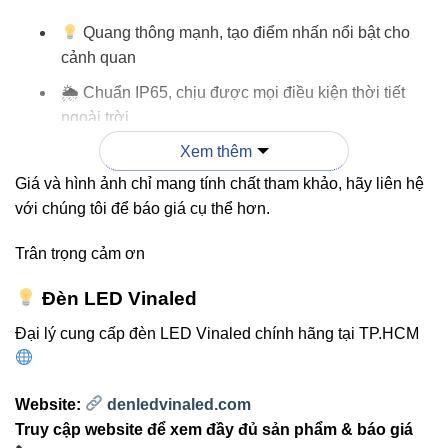
Quang thông mạnh, tạo điểm nhấn nổi bật cho
cảnh quan
🌦 Chuẩn IP65, chịu được mọi điều kiện thời tiết
ngoài trời
Xem thêm
Có thể điều chỉnh hướng chiếu linh hoạt cho
từng vị trí
Giá và hình ảnh chỉ mang tính chất tham khảo, hãy liên hệ
với chúng tôi để báo giá cụ thể hơn.
Vật liệu hợp kim nhôm bền bỉ, tăng tuổi thọ sản
phẩm
Trân trọng cảm ơn
Tiết kiệm điện năng so với đèn halogen truyền
Đèn LED Vinaled
thống
Đại lý cung cấp đèn LED Vinaled chính hãng tại TP.HCM
3. So sánh V9OSM-35 với các
model khác
Website:
denledvinaled.com
Truy cập website để xem đầy đủ sản phẩm & báo giá
Bảng so sánh dưới đây giúp bạn lựa chọn đèn phù hợp