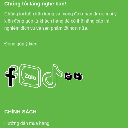
Đèn nhà xưởng Vinaled
Chúng tôi lắng nghe bạn!
Đèn đường Vinaled
Chúng tôi luôn trân trọng và mong đợi nhận được mọi ý
kiến đóng góp từ khách hàng để có thể nâng cấp trải
8. External links tăng uy tín
nghiệm dịch vụ và sản phẩm tốt hơn nữa.
EEAT
Đóng góp ý kiến
Thiết bị điện VIKI
Đèn led Skyled
9. Kết luận
VinaLED V9OSM-35 35W
là giải pháp chiếu sáng cảnh
quan ngoài trời lý tưởng, kết hợp ánh sáng tập trung, mạnh
mẽ, bền bỉ và tiết kiệm điện. Sản phẩm giúp nâng cao thẩm
CHÍNH SÁCH
mỹ và đảm bảo an toàn cho không gian ngoài trời.
Hướng dẫn mua hàng