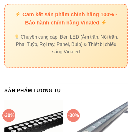
Chiếu hồ cá, thác nước, đài phun nước ngoài
trời
Cam kết sản phẩm chính hãng 100% -
Bảo hành chính hãng Vinaled
Chiếu quảng trường, sân vườn rộng, tổ chức sự
kiện ngoài trời
Chuyên cung cấp: Đèn LED (Âm trần, Nổi trần,
Pha, Tuýp, Rọi ray, Panel, Bulb) & Thiết bị chiếu
sáng Vinaled
5. Hướng dẫn chọn nhiệt độ
màu
3000K – Vàng ấm:
Không gian ấm áp, thư giãn
SẢN PHẨM TƯƠNG TỰ
🌤
4000K – Trung tính:
Tự nhiên, hài hòa với cây
xanh và kiến trúc
6500K – Trắng sáng:
Nhấn mạnh chi tiết, tạo
-30%
-30%
điểm nhấn mạnh mẽ