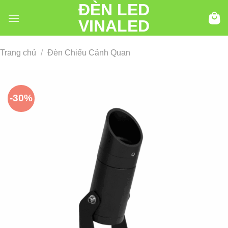
ĐÈN LED
Chuyển
đến
VINALED
nội
dung
Trang chủ
/
Đèn Chiếu Cảnh Quan
-30%