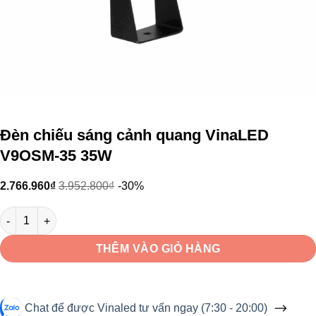
Đèn chiếu sáng cảnh quang VinaLED
V9OSM-35 35W
2.766.960
₫
3.952.800
₫
-30%
Đèn chiếu sáng cảnh quang VinaLED V9OSM-35 35W số lượng
THÊM VÀO GIỎ HÀNG
Chat để được Vinaled tư vấn ngay (7:30 - 20:00)