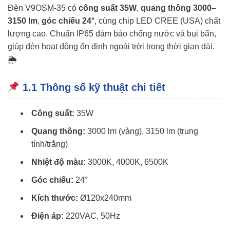
Đèn V9OSM-35 có
công suất 35W
,
quang thông 3000–
3150 lm
,
góc chiếu 24°
, cùng chip LED CREE (USA) chất
lượng cao. Chuẩn IP65 đảm bảo chống nước và bụi bẩn,
giúp đèn hoạt động ổn định ngoài trời trong thời gian dài.
🌦
1.1 Thông số kỹ thuật chi tiết
Công suất:
35W
Quang thông:
3000 lm (vàng), 3150 lm (trung
tính/trắng)
Nhiệt độ màu:
3000K, 4000K, 6500K
Góc chiếu:
24°
Kích thước:
Ø120x240mm
Điện áp:
220VAC, 50Hz