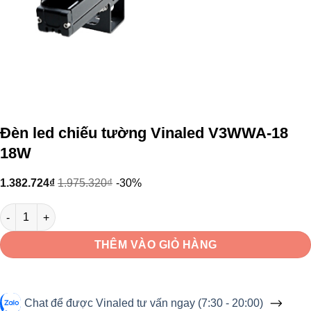
Đèn led chiếu tường Vinaled V3WWA-18
18W
1.382.724
₫
1.975.320
₫
-30%
Đèn led chiếu tường Vinaled V3WWA-18 18W số lượng
THÊM VÀO GIỎ HÀNG
Chat để được Vinaled tư vấn ngay (7:30 - 20:00)