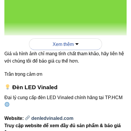
đến trắng sáng, đáp ứng nhu cầu chiếu sáng mỹ
thuật.
Dễ lắp đặt:
Kích thước chuẩn và thiết kế gọn giúp
thi công nhanh chóng.
Xem thêm
“Đèn led chiếu tường Vinaled V3WWA-18
Giá và hình ảnh chỉ mang tính chất tham khảo, hãy liên hệ
mang lại ánh sáng nghệ thuật, biến công
với chúng tôi để báo giá cụ thể hơn.
trình trở nên sống động về đêm.”
Trân trọng cảm ơn
Đèn LED Vinaled
3. So sánh V3WWA-18 với các
Đại lý cung cấp đèn LED Vinaled chính hãng tại TP.HCM
mẫu khác
Website:
denledvinaled.com
ĐẶC
MẪU THÔNG
V3WWA-18
ĐIỂM
THƯỜNG
Truy cập website để xem đầy đủ sản phẩm & báo giá