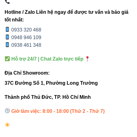
Công
18W
15-20W
Hotline / Zalo Liên hệ ngay để được tư vấn và báo giá
suất
tốt nhất:
0933 320 468
Nhiệt
3000K, 4000K,
Chỉ 4000K hoặc
0948 946 109
độ màu
6500K
6500K
0938 461 348
Chuẩn
IP65
IP44 hoặc IP54
Hỗ trợ 24/7 | Chat Zalo trực tiếp
IP
Địa Chỉ Showroom:
Chip
Trung Quốc, hiệu
CREE/Osram
37C Đường Số 1, Phường Long Trường
LED
suất thấp
Thành phố Thủ Đức, TP. Hồ Chí Minh
Thiết
Liền khối, gắn
Rời, ánh sáng
kế
sát tường
không đồng đều
Giờ làm việc: 8:00 - 18:00 (Thứ 2 - Thứ 7)
4. Hướng dẫn lắp đặt và sử dụng