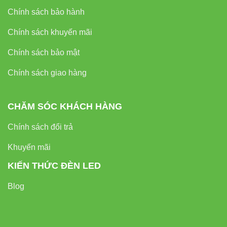
Vinaled
,
Đèn led pha Vinaled
,
Đèn led bán nguyệt
Chính sách bảo hành
Vinaled
.
Chính sách khuyến mãi
Chính sách bảo mật
Chính sách giao hàng
CHĂM SÓC KHÁCH HÀNG
Chính sách đổi trả
Khuyến mãi
KIẾN THỨC ĐÈN LED
Blog