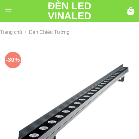
ĐÈN LED
Chuyển
đến
VINALED
nội
dung
Trang chủ
/
Đèn Chiếu Tường
-30%