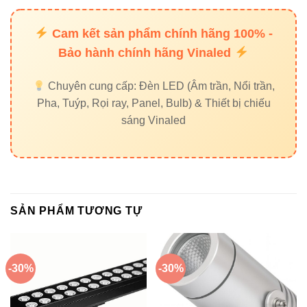
hoặc quảng trường
Trang trí không gian ngoài trời nhà hàng, khách sạn,
Cam kết sản phẩm chính hãng 100% -
biệt thự
Bảo hành chính hãng Vinaled
Chuyên cung cấp: Đèn LED (Âm trần, Nổi trần,
Pha, Tuýp, Rọi ray, Panel, Bulb) & Thiết bị chiếu
6. Liên kết nội bộ và sản phẩm
sáng Vinaled
liên quan
Khám phá thêm các sản phẩm LED khác:
Đèn led âm trần Vinaled
SẢN PHẨM TƯƠNG TỰ
Đèn nổi trần Vinaled
Đèn led panel Vinaled
-30%
-30%
Đèn led Bulb Vinaled
Liên hệ trực tiếp với
Đèn led Vinaled
để được tư vấn và