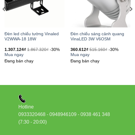
báo giá:
Phone/Zalo: 0933320468 – 0948946109 – 0938461348
Địa chỉ: 37C, Street No.1, Long Truong Ward, Thu Duc
City, HCMC
Đèn led chiếu tường Vinaled
Đèn chiếu sáng cảnh quang
V2WWA-18 18W
VinaLED 3W V6OSM
7. Tham khảo nguồn uy tín
1.307.124
₫
1.867.320
₫
-30%
360.612
₫
515.160
₫
-30%
Mua ngay
Mua ngay
Đang bán chạy
Đang bán chạy
Thiết bị điện VIKI
Đèn led Skyled
8. SEO EEAT và lời khuyên từ
chuyên gia
Hotline
0933320468 - 0948946109 - 0938 461 348
Để nâng cao trải nghiệm người dùng và SEO, hãy áp
(7:30 - 20:00)
dụng: