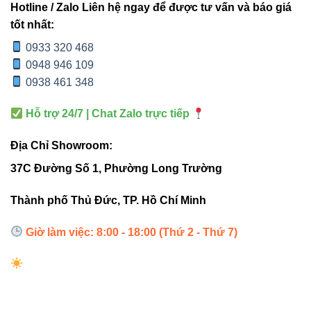
Hotline / Zalo Liên hệ ngay để được tư vấn và báo giá
tốt nhất:
Dưới đây là 3 ứng dụng thực tế giúp bạn hiểu rõ hơn:
0933 320 468
Đọc sách ban đêm:
ánh sáng ấm 3000K giúp
0948 946 109
mắt thư giãn.
0938 461 348
Góc làm việc:
ánh sáng trung tính 4000K tập
Hỗ trợ 24/7 | Chat Zalo trực tiếp
trung cao độ.
Trang trí phòng ngủ:
thiết kế gọn – đẹp – hiện
Địa Chỉ Showroom:
đại.
37C Đường Số 1, Phường Long Trường
Nếu đang kinh doanh ngành điện – chiếu sáng, đây là
Thành phố Thủ Đức, TP. Hồ Chí Minh
sản phẩm dễ bán vì phù hợp nhu cầu thực tế của nhiều gia
đình.
Giờ làm việc: 8:00 - 18:00 (Thứ 2 - Thứ 7)
4. Gợi ý Internal Links (Chuẩn
SEO – Tăng sức mạnh website)