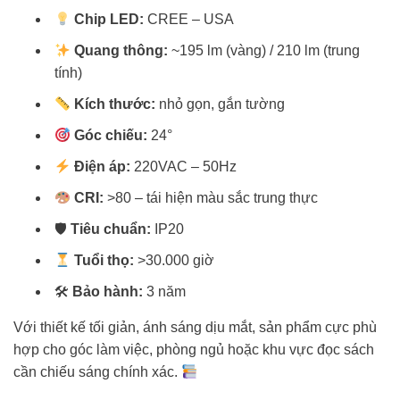
Chip LED:
CREE – USA
Quang thông:
~195 lm (vàng) / 210 lm (trung
tính)
Kích thước:
nhỏ gọn, gắn tường
Góc chiếu:
24°
Điện áp:
220VAC – 50Hz
CRI:
>80 – tái hiện màu sắc trung thực
🛡
Tiêu chuẩn:
IP20
Tuổi thọ:
>30.000 giờ
🛠
Bảo hành:
3 năm
Với thiết kế tối giản, ánh sáng dịu mắt, sản phẩm cực phù
hợp cho góc làm việc, phòng ngủ hoặc khu vực đọc sách
cần chiếu sáng chính xác.