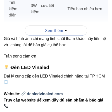
Tiết
3W – cực tiết
kiệm
Tiêu hao nhiều hơn
kiệm
điện
Tuổi
Xem thêm
>30.000 giờ
Ngắn hơn đáng kể
thọ
Giá và hình ảnh chỉ mang tính chất tham khảo, hãy liên hệ
với chúng tôi để báo giá cụ thể hơn.
3. Hướng dẫn ứng dụng thực
Trân trọng cảm ơn
tế – cách tối ưu trải nghiệm
Đèn LED Vinaled
người dùng
Đại lý cung cấp đèn LED Vinaled chính hãng tại TP.HCM
“Muốn SEO tốt, hãy tối ưu trải nghiệm.
Website:
denledvinaled.com
Muốn tối ưu trải nghiệm, hãy hướng dẫn
Truy cập website để xem đầy đủ sản phẩm & báo giá
chi tiết – có ví dụ.”