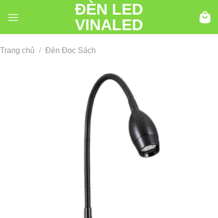
ĐÈN LED
Chuyển
đến
VINALED
nội
dung
Trang chủ
/
Đèn Đọc Sách