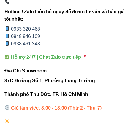
và đèn đọc sách âm tường 3W
Hotline / Zalo Liên hệ ngay để được tư vấn và báo giá
tốt nhất:
0933 320 468
TIÊU
GẮN TƯỜNG
ÂM TƯỜNG
0948 946 109
CHÍ
V1RDM-3
3W
0938 461 348
Kiểu
Gắn nổi
Âm tường
Hỗ trợ 24/7 | Chat Zalo trực tiếp
lắp đặt
Địa Chỉ Showroom:
Thi
Yêu cầu khoét
Dễ lắp đặt
37C Đường Số 1, Phường Long Trường
công
tường
Thành phố Thủ Đức, TP. Hồ Chí Minh
Ánh
Tập trung 24°
Tùy thiết kế
sáng
Giờ làm việc: 8:00 - 18:00 (Thứ 2 - Thứ 7)
Ứng
Phòng ngủ, bàn
Không gian
dụng
làm việc
cao cấp