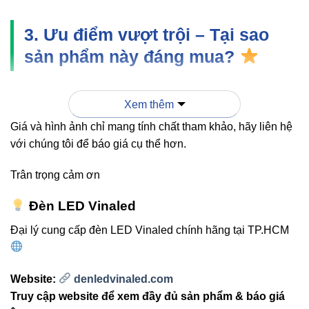
3. Ưu điểm vượt trội – Tại sao
sản phẩm này đáng mua?
Ánh sáng hướng chính xác
– Nhờ góc chiếu 24°,
Xem thêm
ánh sáng tập trung vào đúng khu vực đọc mà không
làm ảnh hưởng người bên cạnh.
Giá và hình ảnh chỉ mang tính chất tham khảo, hãy liên hệ
với chúng tôi để báo giá cụ thể hơn.
Thiết kế tối giản – sang trọng
– Thân đèn màu đen
nhỏ gọn, phù hợp mọi phong cách.
Trân trọng cảm ơn
Chip LED CREE cao cấp
– Độ bền cao, ánh sáng
Đèn LED Vinaled
mềm, không gây mỏi mắt.
Đại lý cung cấp đèn LED Vinaled chính hãng tại TP.HCM
Siêu tiết kiệm điện
– Chỉ 3W nhưng đủ sáng vì
quang thông tối ưu.
Website:
denledvinaled.com
4. So sánh nhanh: Đèn V1RDM-3
Truy cập website để xem đầy đủ sản phẩm & báo giá