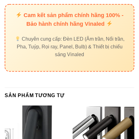
trải nghiệm người dùng
Cam kết sản phẩm chính hãng 100% -
Bạn có thể xem thêm các dòng đèn liên quan đến chiếu
Bảo hành chính hãng Vinaled
sáng điểm và chiếu sáng gia đình:
Chuyên cung cấp: Đèn LED (Âm trần, Nổi trần,
Đèn led rọi ray Vinaled
Pha, Tuýp, Rọi ray, Panel, Bulb) & Thiết bị chiếu
Đèn led Bulb Vinaled
sáng Vinaled
Đèn led bán nguyệt Vinaled
Đèn led panel Vinaled
7. Liên kết bên ngoài – Tăng độ
SẢN PHẨM TƯƠNG TỰ
tin cậy EEAT
Thiết bị điện VIKI
Đèn led Skyled