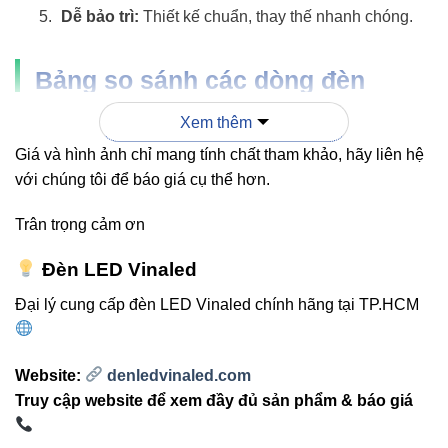
Dễ bảo trì:
Thiết kế chuẩn, thay thế nhanh chóng.
Bảng so sánh các dòng đèn
đường VinaLed
Xem thêm
Giá và hình ảnh chỉ mang tính chất tham khảo, hãy liên hệ
ĐẶC
V1STF-60
với chúng tôi để báo giá cụ thể hơn.
V1STA-80 80W
TÍNH
60W
Trân trọng cảm ơn
Công
60W
80W
suất
Đèn LED Vinaled
Đại lý cung cấp đèn LED Vinaled chính hãng tại TP.HCM
Quang
7.800lm
10.250lm
thông
Website:
denledvinaled.com
Truy cập website để xem đầy đủ sản phẩm & báo giá
Nhiệt
3000K /
độ
4000K /
3000K / 4000K / 6500K