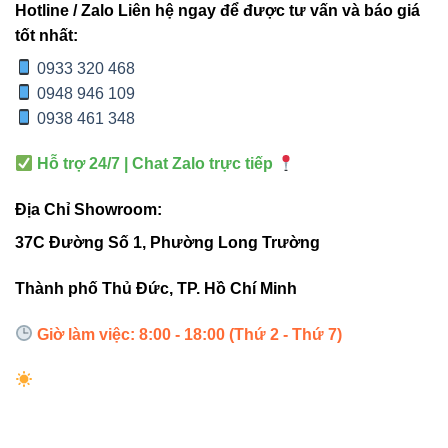
màu
6000K
Hotline / Zalo Liên hệ ngay để được tư vấn và báo giá
tốt nhất:
Tuổi
0933 320 468
50.000 giờ
>50.000 giờ
thọ
0948 946 109
0938 461 348
Đường phố,
Đường cao tốc, đường
Ứng
công viên,
Hỗ trợ 24/7 | Chat Zalo trực tiếp
phố, khu dân cư, công
dụng
khu công
viên, khu công nghiệp
Địa Chỉ Showroom:
nghiệp
37C Đường Số 1, Phường Long Trường
Hướng dẫn lắp đặt & bảo trì
Thành phố Thủ Đức, TP. Hồ Chí Minh
Giờ làm việc: 8:00 - 18:00 (Thứ 2 - Thứ 7)
Ngắt nguồn điện trước khi lắp đặt.
Lắp đặt trên trụ/cột theo hướng chiếu mong muốn.
Vệ sinh định kỳ bằng khăn mềm, tránh hóa chất
mạnh.