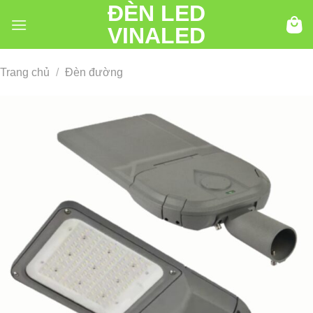
ĐÈN LED
Chuyển
đến
VINALED
nội
dung
Trang chủ
/
Đèn đường