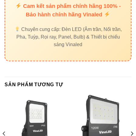
City, Ho Chi Minh City
Cam kết sản phẩm chính hãng 100% -
Bảo hành chính hãng Vinaled
Đèn đường VinaLed V1STA-80 80W – Giải pháp
Chuyên cung cấp: Đèn LED (Âm trần, Nổi trần,
chiếu sáng công cộng mạnh mẽ, bền bỉ và tiết
Pha, Tuýp, Rọi ray, Panel, Bulb) & Thiết bị chiếu
kiệm năng lượng cho mọi môi trường ngoài trời.
sáng Vinaled
SẢN PHẨM TƯƠNG TỰ