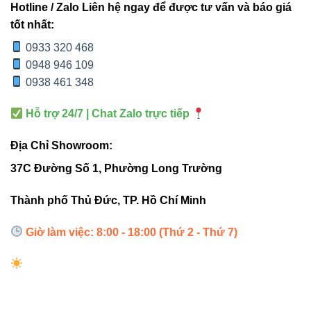
trời.
Hotline / Zalo Liên hệ ngay để được tư vấn và báo giá
tốt nhất:
Chiếu sáng biển quảng cáo, bảng hiệu ngoài trời.
0933 320 468
0948 946 109
“V1FLM-200 mang đến ánh sáng mạnh
0938 461 348
mẽ, ổn định và tiết kiệm năng lượng – sự
Hỗ trợ 24/7 | Chat Zalo trực tiếp
lựa chọn hoàn hảo cho mọi công trình
ngoài trời.”
Địa Chỉ Showroom:
37C Đường Số 1, Phường Long Trường
4. So sánh với các đèn pha
Thành phố Thủ Đức, TP. Hồ Chí Minh
truyền thống
Giờ làm việc: 8:00 - 18:00 (Thứ 2 - Thứ 7)
ĐÈN PHA THÔNG
TIÊU CHÍ
V1FLM-200
THƯỜNG