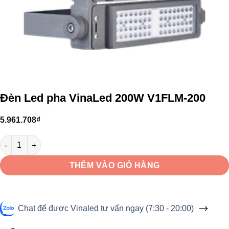
Đèn Led pha VinaLed 200W V1FLM-200
5.961.708
₫
Đèn Led pha VinaLed 200W V1FLM-200 số lượng
THÊM VÀO GIỎ HÀNG
Chat để được Vinaled tư vấn ngay (7:30 - 20:00)