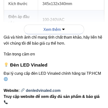
Kích thước
345x132x340mm
Điện áp đầu
100-240VAC
vào
Xem thêm
Tuổi thọ
50.000 giờ
Giá và hình ảnh chỉ mang tính chất tham khảo, hãy liên hệ
với chúng tôi để báo giá cụ thể hơn.
Bảo hành
2 năm
Trân trọng cảm ơn
Đèn LED Vinaled
3. Ứng dụng thực tế
Đại lý cung cấp đèn LED Vinaled chính hãng tại TP.HCM
Chiếu sáng sân bóng, sân thể thao, sân vận động
mini.
Website:
denledvinaled.com
Bãi đỗ xe, kho bãi và các khu vực công cộng.
Truy cập website để xem đầy đủ sản phẩm & báo giá
Chiếu sáng sân vườn, công viên, đường đi ngoài