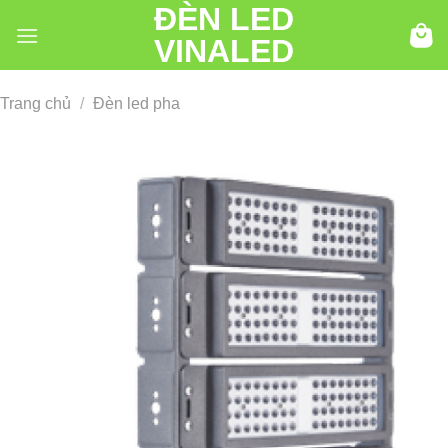
ĐÈN LED
Chuyển
đến
VINALED
nội
dung
Trang chủ
/
Đèn led pha