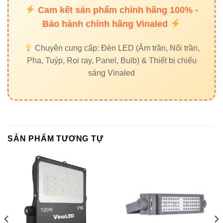
Cam kết sản phẩm chính hãng 100% -
Lắp đèn ở độ cao 6–12m để chiếu sáng tối ưu.
Bảo hành chính hãng Vinaled
Đảm bảo nguồn điện AC100-240V ổn định.
Chuyên cung cấp: Đèn LED (Âm trần, Nổi trần,
Sử dụng giá treo chắc chắn, chống rung lắc.
Pha, Tuýp, Rọi ray, Panel, Bulb) & Thiết bị chiếu
Điều chỉnh góc chiếu 120° để ánh sáng phủ đều khu
sáng Vinaled
vực cần chiếu sáng.
6. Liên kết nội bộ
Đèn led pha Vinaled
SẢN PHẨM TƯƠNG TỰ
Đèn đường Vinaled
Đèn nhà xưởng Vinaled
Đèn led âm trần Vinaled
7. Liên kết ngoài nâng cao uy tín