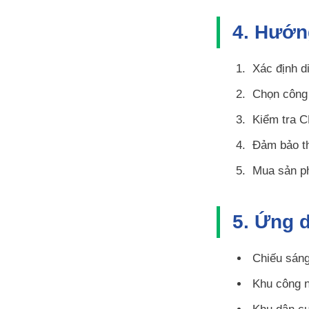
4. Hướn
Xác định di
Chọn công 
Kiểm tra C
Đảm bảo th
Mua sản ph
5. Ứng 
Chiếu sáng
Khu công n