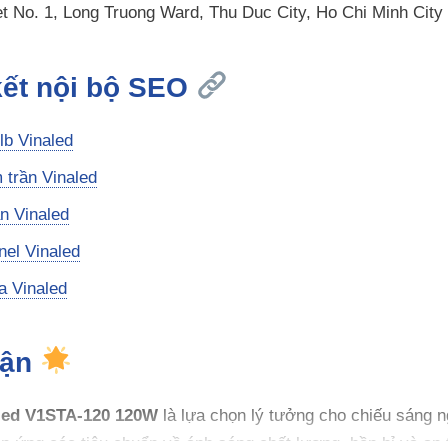
et No. 1, Long Truong Ward, Thu Duc City, Ho Chi Minh City
 kết nội bộ SEO
lb Vinaled
 trần Vinaled
ần Vinaled
nel Vinaled
a Vinaled
uận
led V1STA-120 120W
là lựa chọn lý tưởng cho chiếu sáng ngo
 ứng các tiêu chuẩn về ánh sáng chất lượng, bền bỉ và an