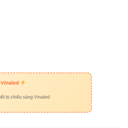
 Vinaled
ết bị chiếu sáng Vinaled