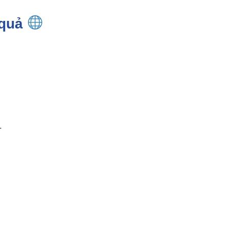
 quả
.