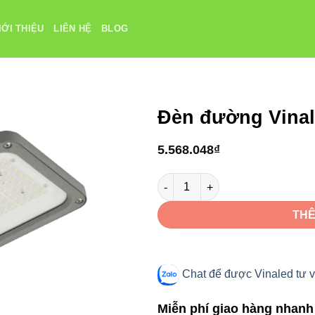
IỚI THIỆU
LIÊN HỆ
BLOG
Đèn đường Vinal
5.568.048
₫
Đèn đường Vinaled V1STA -120 
THÊ
Chat để được Vinaled tư v
Miễn phí giao hàng nhanh