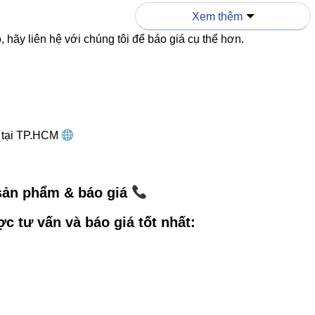
n cư.
Xem thêm
 hãy liên hệ với chúng tôi để báo giá cụ thể hơn.
các
sản phẩm LED Vinaled
để nâng cấp hệ thống chiếu sáng 
g tại TP.HCM
 sản phẩm & báo giá
ợc tư vấn và báo giá tốt nhất: