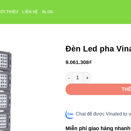
IỚI THIỆU
LIÊN HỆ
BLOG
Đèn Led pha Vi
9.061.308
₫
Đèn Led pha VinaLed 300W V1F
THÊ
Chat để được Vinaled tư v
Miễn phí giao hàng nhanh