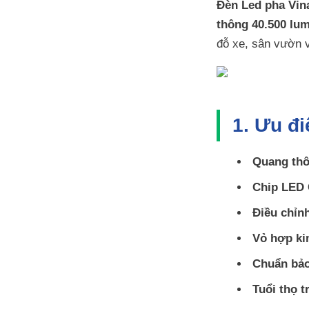
Đèn Led pha Vi
thông 40.500 lu
đỗ xe, sân vườn v
1. Ưu đ
Quang thô
Chip LED
Điều chỉn
Vỏ hợp k
Chuẩn bảo
Tuổi thọ t