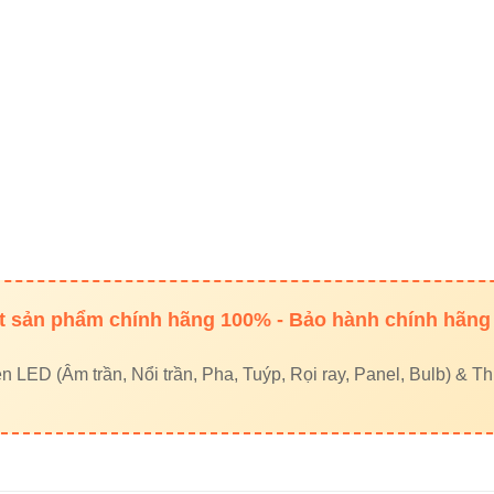
kết nội bộ
a Vinaled
ưởng Vinaled
 Vinaled
nel Vinaled
kết ngoài uy tín
 sản phẩm chính hãng 100% - Bảo hành chính hãng
—
Đèn led Skyled
LED (Âm trần, Nổi trần, Pha, Tuýp, Rọi ray, Panel, Bulb) & Thi
uận ✔
naLed 300W V1FLM-300
là giải pháp chiếu sáng ngoài trời m