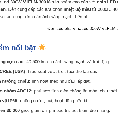
naLed 300W V1FLM-300
là sản phẩm cao cấp với
chip LED
men
. Đèn cung cấp các lựa chọn
nhiệt độ màu
từ 3000K, 40
à các công trình cần ánh sáng mạnh, bền bỉ.
iểm nổi bật
ng cực cao:
40.500 lm cho ánh sáng mạnh và trải rộng.
 CREE (USA):
hiệu suất vượt trội, tuổi thọ lâu dài.
h hướng chiếu:
linh hoạt theo nhu cầu lắp đặt.
im nhôm ADC12:
phủ sơn tĩnh điện chống ăn mòn, chịu thời t
 vệ IP65:
chống nước, bụi, hoạt động bền bỉ.
rên 30.000 giờ:
giảm chi phí bảo trì, tiết kiệm điện năng.