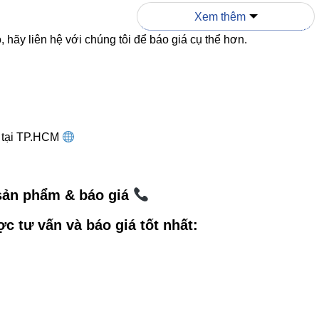
sân vườn, công viên, kho bãi ngoài trời.
Xem thêm
 hãy liên hệ với chúng tôi để báo giá cụ thể hơn.
 biển quảng cáo, bảng hiệu lớn cần ánh sáng mạnh.
cung cấp ánh sáng mạnh mẽ, tập trung và ổn định ch
g tại TP.HCM
ánh với các đèn pha phổ thông
 sản phẩm & báo giá
V1FLM-300
ĐÈN PHA THÔNG THƯỜNG
ợc tư vấn và báo giá tốt nhất:
40.500 lm
15.000 – 20.000 lm
CREE (USA)
Không rõ nguồn gốc