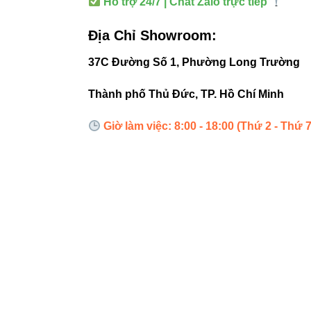
Hỗ trợ 24/7 | Chat Zalo trực tiếp
Chuẩn bảo vệ
Địa Chỉ Showroom:
Tuổi thọ
37C Đường Số 1, Phường Long Trường
Điều chỉnh hướ
Thành phố Thủ Đức, TP. Hồ Chí Minh
Giờ làm việc: 8:00 - 18:00 (Thứ 2 - Thứ 7
5. Hướn
Lắp đặt trê
Đảm bảo n
Điều chỉnh
Tránh vật 